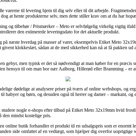
0stk/rul.
e varerne til levering hjem til dig selv eller til dit arbejde. Fragtmetode
 dog at hente produkterne selv, men dette stiller krav om at du har bopæ
ng og tilbehør / Prismærker – Meto er selvfølgelig virkelig vigtig ifald 
ntrollerer den estimerede leveringsdato for det aktuelle produkt.
ng på næste hverdag på masser af varer, eksempelvis Etiket Meto 32x19m
et givent klokkeslæt, sådan at de med sikkerhed kan nå at få pakken ud
 uden gebyr, men typisk er det så nødvendigt at man køber for en præcis 
 uden hensyn til om man bor nær Aalborg, Hillerød eller Bramming – er at
delige dødelige at analysere priser på tværs af online webshops, og ergo 
– til babyer og børn, og desuden også til herrer og damer – markant, o
 at studere nogle e-shops efter tilbud på Etiket Meto 32x19mm hvid fros
få den mindst kostelige pris.
online butik forhandler et produkt til en udsalgspris som er enormt letk
 anden side omfattet af en vedtægt, som hjælper dig overfor uoprigtige 