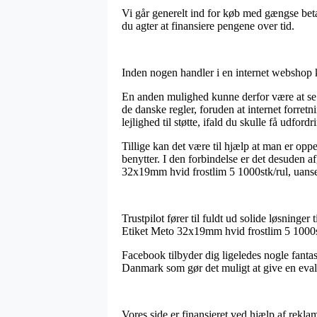
Vi går generelt ind for køb med gængse beta
du agter at finansiere pengene over tid.
Inden nogen handler i en internet webshop 
En anden mulighed kunne derfor være at se 
de danske regler, foruden at internet forre
lejlighed til støtte, ifald du skulle få udfor
Tillige kan det være til hjælp at man er opp
benytter. I den forbindelse er det desuden a
32x19mm hvid frostlim 5 1000stk/rul, uanset
Trustpilot fører til fuldt ud solide løsninger
Etiket Meto 32x19mm hvid frostlim 5 1000st
Facebook tilbyder dig ligeledes nogle fantast
Danmark som gør det muligt at give en evaluer
Vores side er finansieret ved hjælp af rekl