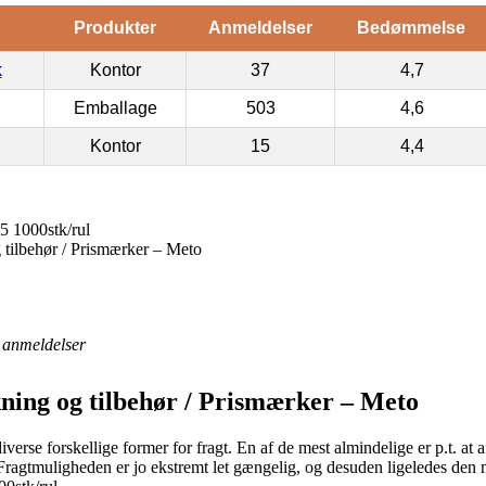
Produkter
Anmeldelser
Bedømmelse
k
Kontor
37
4,7
Emballage
503
4,6
Kontor
15
4,4
5 1000stk/rul
 tilbehør / Prismærker – Meto
anmeldelser
ning og tilbehør / Prismærker – Meto
diverse forskellige former for fragt. En af de mest almindelige er p.t. at
. Fragtmuligheden er jo ekstremt let gængelig, og desuden ligeledes den