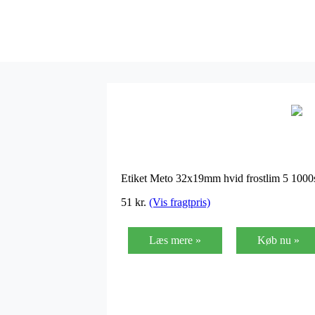
Etiket Meto 32x19mm hvid frostlim 5 1000
51
kr.
(Vis fragtpris)
Læs mere »
Køb nu »