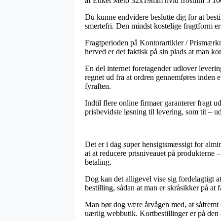
af Etiket Meto 32x19mm hvid frostlim 5 100
Du kunne endvidere beslutte dig for at bestill
smertefri. Den mindst kostelige fragtform er
Fragtperioden på Kontorartikler / Prismærkni
herved er det faktisk på sin plads at man ko
En del internet foretagender udlover leveri
regnet ud fra at ordren gennemføres inden 
fyraften.
Indtil flere online firmaer garanterer fragt
prisbevidste løsning til levering, som tit –
Det er i dag super hensigtsmæssigt for almin
at at reducere prisniveauet på produkterne 
betaling.
Dog kan det alligevel vise sig fordelagtigt
bestilling, sådan at man er skråsikker på at 
Man bør dog være årvågen med, at såfremt en 
uærlig webbutik. Kortbestillinger er på den