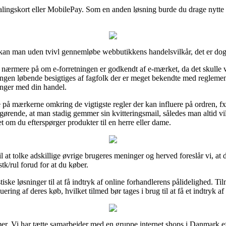
lingskort eller MobilePay. Som en anden løsning burde du drage nytte 
kan man uden tvivl gennemløbe webbutikkens handelsvilkår, det er dog 
nærmere på om e-forretningen er godkendt af e-mærket, da det skulle v
tningen løbende besigtiges af fagfolk der er meget bekendte med regleme
dringer med din handel.
e på mærkerne omkring de vigtigste regler der kan influere på ordren, fx
fgørende, at man stadig gemmer sin kvitteringsmail, således man altid vil
 om du efterspørger produkter til en herre eller dame.
 til at tolke adskillige øvrige brugeres meninger og herved foreslår vi, a
k/rul forud for at du køber.
iske løsninger til at få indtryk af online forhandlerens pålidelighed. Ti
ing af deres køb, hvilket tilmed bør tages i brug til at få et indtryk af 
amer. Vi har tætte samarbejder med en gruppe internet shops i Danmark e