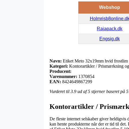
Webshop
Holmrisb8online.d
Rajapack.dk
Engsig.dk
Navn:
Etiket Meto 32x19mm hvid frostlim 
Kategori:
Kontorartikler / Prismærkning og
Producent:
Varenummer:
1370854
EAN:
8424649867299
Vurderet til
3.9
ud af 5 stjerner baseret på
5
Kontorartikler / Prismærk
De fleste internet selskaber giver heldigvis 
kan hente produkterne når der er tid til det