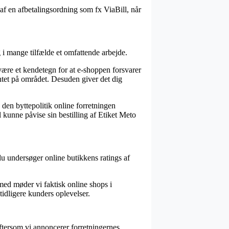
af en afbetalingsordning som fx ViaBill, når
i mange tilfælde et omfattende arbejde.
ære et kendetegn for at e-shoppen forsvarer
ntet på området. Desuden giver det dig
 den byttepolitik online forretningen
 kunne påvise sin bestilling af Etiket Meto
t du undersøger online butikkens ratings af
lmed møder vi faktisk online shops i
tidligere kunders oplevelser.
ftersom vi annoncerer forretningernes