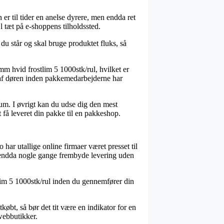
n er til tider en anelse dyrere, men endda ret
l tæt på e-shoppens tilholdssted.
du står og skal bruge produktet fluks, så
m hvid frostlim 5 1000stk/rul, hvilket er
 af døren inden pakkemedarbejderne har
sum. I øvrigt kan du udse dig den mest
 få leveret din pakke til en pakkeshop.
har utallige online firmaer været presset til
g endda nogle gange frembyde levering uden
tlim 5 1000stk/rul inden du gennemfører din
øbt, så bør det tit være en indikator for en
webbutikker.