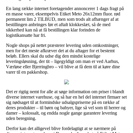
En lang række internet foretagender annoncerer 1 dags fragt på
en masse varer, eksempelvis Etiket Meto 26x12mm fluor. rød
permanent lim 2 TILBUD, men som trods alt afhænger af at
bestillingen anbringes før et aftalt klokkeslæt, så de med
sikkerhed kan nå at få bestillingen klar forinden de
logistikansatte har fri.
Nogle shops på nettet præsterer levering uden omkostninger,
men for det meste afkræver det at du aftager for et bestemt
beløb. Ellers skal du udse dig den mindst kostelige
leveringsløsning, der tit – ligegyldigt om man er ved Aarhus,
Værløse eller Bjerringbro – vil blive at få dem til at køre dine
varer til en pakkeshop.
Det er rigtig nemt for alle at søge information om priser i blandt
diverse internet varehuse, og så har en hel del internet firmaer set
sig nødsaget til at formindske udsalgspriserne på en række af
deres produkter – til børn og babyer, lige så vel som til herrer og
damer – kolossalt, og endda nogle gange garantere levering
uden beregning.
Derfor kan det alligevel blive fordelagtigt at se nærmere på