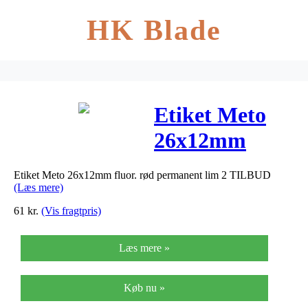
HK Blade
Etiket Meto
26x12mm
fluor. rød
Etiket Meto 26x12mm fluor. rød permanent lim 2 TILBUD
permanent lim
(Læs mere)
2 TILBUD
61
kr.
(Vis fragtpris)
Læs mere »
Køb nu »