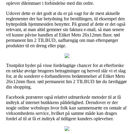
oplever dilemmaer i forbindelse med din ordre.
Udover dette er det godt at du er på vagt for de mest aktuelle
reglementer der har betydning for bestillingen, til eksempel den
byttepolitik hjemmesiden benytter. På grund af dette er det også
relevant, at man altid gemmer sin faktura e-mail, så man senere
vil kunne påvise handlen af Etiket Meto 26x12mm fluor. rød
permanent lim 2 TILBUD, uafhængig om man efterspørger
produkter til en dreng eller pige.
Trustpilot byder på visse fordelagtige chancer for at efterforske
en række øvrige brugeres betragtninger og herved slår vi et slag
for, at du sonderer e-forhandlerens bedømmelser af Etiket Meto
26x12mm fluor. rød permanent lim 2 TILBUD før du færdiggør
din shopping.
Facebook præsterer også relativt udmærkede metoder til at få
indtryk af internet butikkens pålidelighed. Derudover er der
nogle online webshops hvor folk kan sammensætte en omtale af
virksomhedens service, hvilket på samme måde kan drages
fordel af til at få et indtryk af tidligere kunders oplevelser.