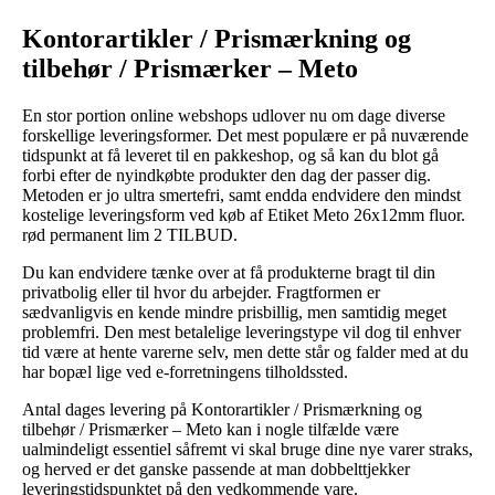
Kontorartikler / Prismærkning og
tilbehør / Prismærker – Meto
En stor portion online webshops udlover nu om dage diverse
forskellige leveringsformer. Det mest populære er på nuværende
tidspunkt at få leveret til en pakkeshop, og så kan du blot gå
forbi efter de nyindkøbte produkter den dag der passer dig.
Metoden er jo ultra smertefri, samt endda endvidere den mindst
kostelige leveringsform ved køb af Etiket Meto 26x12mm fluor.
rød permanent lim 2 TILBUD.
Du kan endvidere tænke over at få produkterne bragt til din
privatbolig eller til hvor du arbejder. Fragtformen er
sædvanligvis en kende mindre prisbillig, men samtidig meget
problemfri. Den mest betalelige leveringstype vil dog til enhver
tid være at hente varerne selv, men dette står og falder med at du
har bopæl lige ved e-forretningens tilholdssted.
Antal dages levering på Kontorartikler / Prismærkning og
tilbehør / Prismærker – Meto kan i nogle tilfælde være
ualmindeligt essentiel såfremt vi skal bruge dine nye varer straks,
og herved er det ganske passende at man dobbelttjekker
leveringstidspunktet på den vedkommende vare.