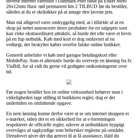
diverse internet varehuse i Danmark efter rabat på Etiket Meto
26x12mm fluor. rød permanent lim 2 TILBUD før du bestiller,
således at du er skråsikker på at antage den laveste pris.
Man må alligevel være omhyggelig med, at i tilfælde af at en
shop på nettet annoncerer deres produkter for en salgspris som
kan virke ekstraordinært attraktiv, så burde det ofte være et bevis
på en fup netbutik. Køb med kort er dog omfavnet af en
vedtægt, der beskytter køber overfor falske online butikker.
Generelt anbefaler vi køb med gængse betalingskort eller
MobilePay. Som et alternativ burde du overveje en løsning fra fx
ViaBill, for så vidt du gerne vil godtgøre omkostningerne over
tid.
Før nogen bestiller hos en online virksomhed behøver man i
virkeligheden tage stilling til butikkens regler, dog er det
undertiden en omfattende opgave.
En nem løsning kunne derfor være at se om internet shoppen er
e-mærket, siden det er en sikkerhed for at e-forretningen
respekterer de officielle regler, udover at netbutikken hyppigt
overvåges af sagkyndige som behersker reglerne på området.
Derudover giver det dig genvej til at få assistance, ifald du