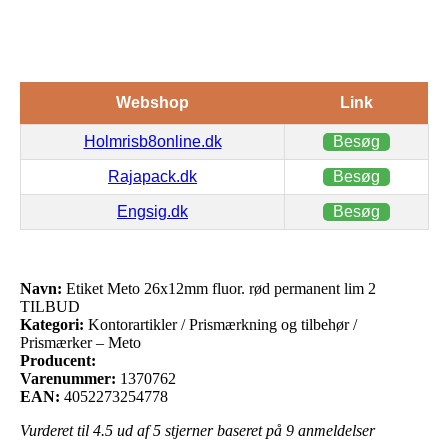
Webshop
Link
Holmrisb8online.dk
Besøg
Rajapack.dk
Besøg
Engsig.dk
Besøg
Navn:
Etiket Meto 26x12mm fluor. rød permanent lim 2
TILBUD
Kategori:
Kontorartikler / Prismærkning og tilbehør /
Prismærker – Meto
Producent:
Varenummer:
1370762
EAN:
4052273254778
Vurderet til
4.5
ud af 5 stjerner baseret på
9
anmeldelser