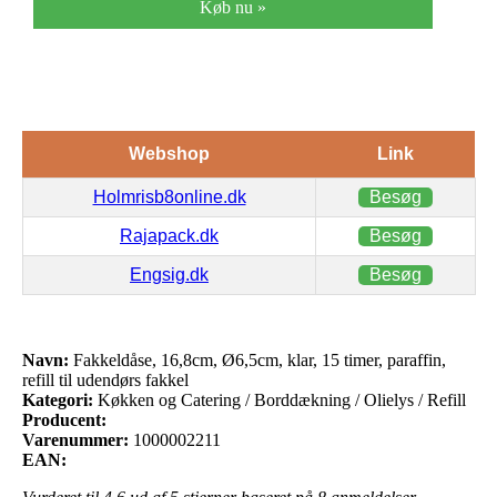
Køb nu »
Webshop
Link
Holmrisb8online.dk
Besøg
Rajapack.dk
Besøg
Engsig.dk
Besøg
Navn:
Fakkeldåse, 16,8cm, Ø6,5cm, klar, 15 timer, paraffin,
refill til udendørs fakkel
Kategori:
Køkken og Catering / Borddækning / Olielys / Refill
Producent:
Varenummer:
1000002211
EAN: