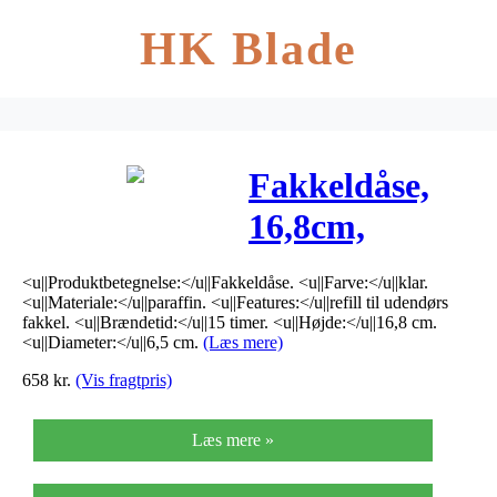
HK Blade
Fakkeldåse,
16,8cm,
Ø6,5cm, klar,
<u||Produktbetegnelse:</u||Fakkeldåse. <u||Farve:</u||klar.
15 timer,
<u||Materiale:</u||paraffin. <u||Features:</u||refill til udendørs
fakkel. <u||Brændetid:</u||15 timer. <u||Højde:</u||16,8 cm.
paraffin, refill
<u||Diameter:</u||6,5 cm.
(Læs mere)
658
kr.
(Vis fragtpris)
til udendørs
fakkel
Læs mere »