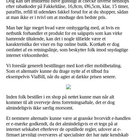
Dog kan det imidlertid blive gunstigt at checke diverse netshops
efter rabatkoder på Fakkeldåse, 16,8cm, Ø6,5cm, klar, 15 timer,
paraffin, refill til udendørs fakkel forud for at du shopper, sådan
at man ikke er i tvivl om at modtage den bedste pris.
Man bør lige meget hvad være omhyggelig med, at hvis en
netbutik forhandler et produkt for en salgspris som kan virke
hamrende tiltalende, kan det i nogle tilfælde være et
karakteristika der viser en fup online butik. Kortkøb er dog
omfattet af en retningslinje, som beskytter folk imod snydagtige
internet virksomheder.
Vi foreslår generelt bestillinger med kort eller mobilbetaling.
Som et alternativ kunne du drage nytte af et tilbud fra
eksempelvis ViaBill, når du agter at dække prisen senere.
Inden folk bestiller i en shop på nettet kunne man når alt
kommer til alt overveje dens forretningsaftale, det er dog
almindeligvis ikke særlig morsomt.
Et nemmere alternativ kunne være at granske hvorvidt e-handlen
er e-mærke godkendt, da det almindeligvis er et tegn på at
internet selskabet efterlever de opstillede regler, udover at e-
firmaet jævnligt overværes af specialister der har nøje kendskab