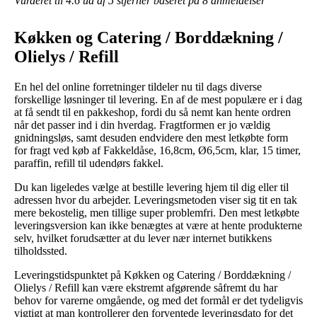
Vurderet til
4.6
ud af 5 stjerner baseret på
8
anmeldelser
Køkken og Catering / Borddækning /
Olielys / Refill
En hel del online forretninger tildeler nu til dags diverse
forskellige løsninger til levering. En af de mest populære er i dag
at få sendt til en pakkeshop, fordi du så nemt kan hente ordren
når det passer ind i din hverdag. Fragtformen er jo vældig
gnidningsløs, samt desuden endvidere den mest letkøbte form
for fragt ved køb af Fakkeldåse, 16,8cm, Ø6,5cm, klar, 15 timer,
paraffin, refill til udendørs fakkel.
Du kan ligeledes vælge at bestille levering hjem til dig eller til
adressen hvor du arbejder. Leveringsmetoden viser sig tit en tak
mere bekostelig, men tillige super problemfri. Den mest letkøbte
leveringsversion kan ikke benægtes at være at hente produkterne
selv, hvilket forudsætter at du lever nær internet butikkens
tilholdssted.
Leveringstidspunktet på Køkken og Catering / Borddækning /
Olielys / Refill kan være ekstremt afgørende såfremt du har
behov for varerne omgående, og med det formål er det tydeligvis
vigtigt at man kontrollerer den forventede leveringsdato for det