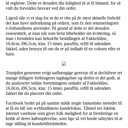
til reglerne. Dette er desuden din lejlighed til at få bistand, for så
vidt du forvoldes besvær ved din ordre.
Ligeså slår vi et slag for at du er obs på de mest aktuelle forhold
der kan have indvirkning på ordren, som fx den returneringsret
e-forhandleren anvender. På grund af dette er det desuden
essesentielt, at man når som helst bibeholder sin kvittering, så
man i fremtiden kan bekræfte bestillingen af Fakkeldåse,
16,8cm, Ø6,5cm, klar, 15 timer, paraffin, refill til udendørs
fakkel, uden hensyn til om du er på indkøb til en voksen eller et
barn.
Trustpilot genererer evigt uafhængige genveje til at dechifrere ret
mange tidligere forbrugeres iagttagelser og derfor er det godt, at
du analyserer online forretningens omtaler af Fakkeldåse,
16,8cm, Ø6,5cm, klar, 15 timer, paraffin, refill til udendørs
fakkel før du placerer din ordre.
Facebook byder på på samme måde nogle fantastiske metoder til
at få en idé om webbutikkens kundefokus. Tilmed ses faktisk
internet varehuse som giver folk mulighed for at frembringe en
kritik af deres købsoplevelse, som lige så vel burde udnyttes til at
tage stilling til kundetilfredsheden.