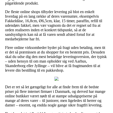
pågældende produkt.
De fleste online shops tilbyder levering på blot en enkelt
hverdag på en lang række af deres varenumre, eksempelvis
Fakkeldåse, 16,8cm, Ø6,5cm, klar, 15 timer, paraffin, refill til
udendørs fakkel, men vær vagtsom da det er regnet ud fra at
orden realiseres inden et konkret tidspunkt, så at de
sandsynligvis kan nå at få varen sendt afsted forud for at
medarbejderne har fri.
Flere online virksomheder byder på fragt uden betaling, men tit
er det så præmissen at du shopper for en bestemt pris. Desuden
skal du udse dig den mest betalelige leveringsversion, der typisk
– uden hensyn til om man opholder sig ved Aarhus,
Skanderborg eller Jyllinge – vil blive at få fragtmanden til at
levere din bestilling til en pakkeshop.
Det er ret så let gængeligt for alle at finde frem til de bedste
priser på flere internet firmaer i Danmark, og derved har mange
online butikker været nødt til at stampe udsalgspriserne på
mange af deres varer – til juniorer, men ligeledes til herrer og
damer – enormt, og endda nogle gange sikre fragtfri levering.