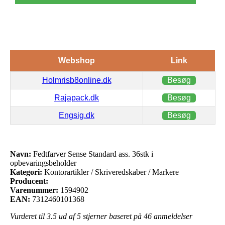
Webshop
Link
Holmrisb8online.dk
Besøg
Rajapack.dk
Besøg
Engsig.dk
Besøg
Navn:
Fedtfarver Sense Standard ass. 36stk i
opbevaringsbeholder
Kategori:
Kontorartikler / Skriveredskaber / Markere
Producent:
Varenummer:
1594902
EAN:
7312460101368
Vurderet til
3.5
ud af 5 stjerner baseret på
46
anmeldelser