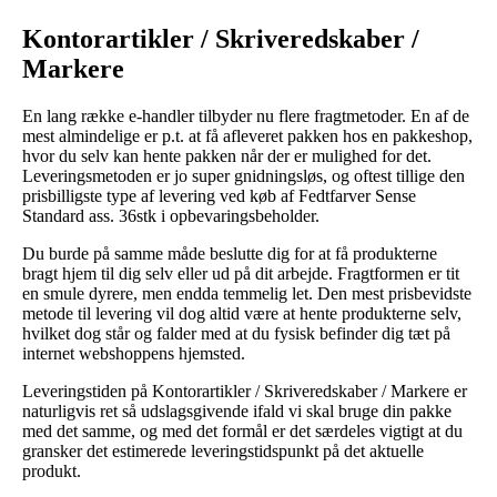
Kontorartikler / Skriveredskaber /
Markere
En lang række e-handler tilbyder nu flere fragtmetoder. En af de
mest almindelige er p.t. at få afleveret pakken hos en pakkeshop,
hvor du selv kan hente pakken når der er mulighed for det.
Leveringsmetoden er jo super gnidningsløs, og oftest tillige den
prisbilligste type af levering ved køb af Fedtfarver Sense
Standard ass. 36stk i opbevaringsbeholder.
Du burde på samme måde beslutte dig for at få produkterne
bragt hjem til dig selv eller ud på dit arbejde. Fragtformen er tit
en smule dyrere, men endda temmelig let. Den mest prisbevidste
metode til levering vil dog altid være at hente produkterne selv,
hvilket dog står og falder med at du fysisk befinder dig tæt på
internet webshoppens hjemsted.
Leveringstiden på Kontorartikler / Skriveredskaber / Markere er
naturligvis ret så udslagsgivende ifald vi skal bruge din pakke
med det samme, og med det formål er det særdeles vigtigt at du
gransker det estimerede leveringstidspunkt på det aktuelle
produkt.