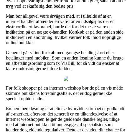
36stk i opbevaringsbeholder forud for at du køber, sådan at du er
tryg ved at skaffe sig den bedste pris.
Man bør alligevel være årvågen med, at i tilfælde af at en
internet handler afhænder en vare for en udsalgspris der er
ekstraordinært favorabel, burde det for det meste være en
indikation på en uægte e-handler. Kortkøb er på den anden side
inkluderet i en anordning, hvilket værner folk imod uoprigtige
online butikker.
Generelt går vi ind for køb med gængse betalingskort eller
betalinger med mobilen. Som en anden løsning kunne du bruge
en afbetalingsordning som fx ViaBill, for så vidt du ønsker at
klare omkostningerne i flere bidder.
Før folk shopper på en internet webshop bør de på en vis måde
skimme butikkens forretningsaftale, det er dog gerne ikke
specielt ophidsende.
En nemmere løsning er at efterse hvorvidt e-firmaet er godkendt
af e-mærket, eftersom det generelt er en tilkendegivelse af at
internet webshoppen følger de gældende danske regler, tillige
med at internet butikken tit undersøges af specialister som
kender de gældende regulativer. Dette er desuden din chance for