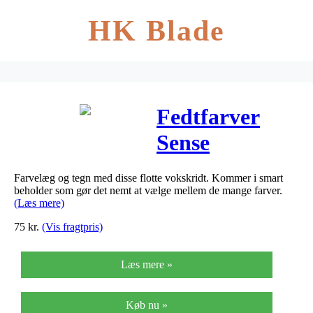
HK Blade
Fedtfarver
Sense
Standard ass.
Farvelæg og tegn med disse flotte vokskridt. Kommer i smart
36stk i
beholder som gør det nemt at vælge mellem de mange farver.
(Læs mere)
opbevaringsbeh
75
kr.
(Vis fragtpris)
Læs mere »
Køb nu »