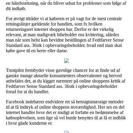
en håndsrækning, når du bliver udsat for problemer som følge af
dit indkøb.
For øvrigt tilråder vi at køberen er på vagt for de mest centrale
retningslinjer gældende for handlen, som fx hvilken
returneringsret internet shoppen har. Derfor er det virkelig
relevant, at man stadigvæk bibeholder ens kvittering, således
man når som helst kan bevidne bestillingen af Fedtfarver Sense
Standard ass. 36stk i opbevaringsbeholder, hvad end man skal
købe gave til en herre eller dame.
Trustpilot frembyder visse gavnlige chancer for at finde ud af
ganske mange aktuelle konsumenters observationer og herved
anbefales det, at du kigger nærmere på online shoppens kritik af
Fedtfarver Sense Standard ass. 36stk i opbevaringsbeholder
forud for at du handler.
Facebook indebærer endvidere ret så hensigtsmæssige metoder
til at få indtryk af online shoppens troværdighed. Her ses en del
internet handler hvor det er muligt at forfatte en bedømmelse af
købsoplevelsen, som lige så vel burde benyttes til at få et indblik
i hvor glade kunderne er.