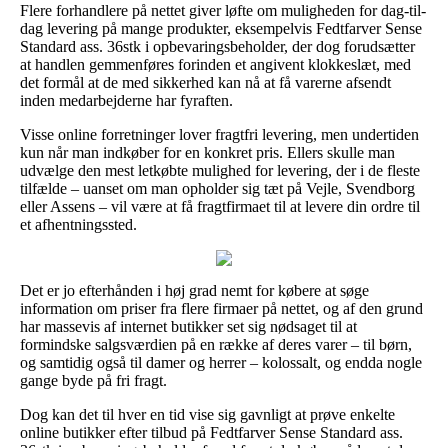
Flere forhandlere på nettet giver løfte om muligheden for dag-til-
dag levering på mange produkter, eksempelvis Fedtfarver Sense
Standard ass. 36stk i opbevaringsbeholder, der dog forudsætter
at handlen gemmenføres forinden et angivent klokkeslæt, med
det formål at de med sikkerhed kan nå at få varerne afsendt
inden medarbejderne har fyraften.
Visse online forretninger lover fragtfri levering, men undertiden
kun når man indkøber for en konkret pris. Ellers skulle man
udvælge den mest letkøbte mulighed for levering, der i de fleste
tilfælde – uanset om man opholder sig tæt på Vejle, Svendborg
eller Assens – vil være at få fragtfirmaet til at levere din ordre til
et afhentningssted.
Det er jo efterhånden i høj grad nemt for købere at søge
information om priser fra flere firmaer på nettet, og af den grund
har massevis af internet butikker set sig nødsaget til at
formindske salgsværdien på en række af deres varer – til børn,
og samtidig også til damer og herrer – kolossalt, og endda nogle
gange byde på fri fragt.
Dog kan det til hver en tid vise sig gavnligt at prøve enkelte
online butikker efter tilbud på Fedtfarver Sense Standard ass.