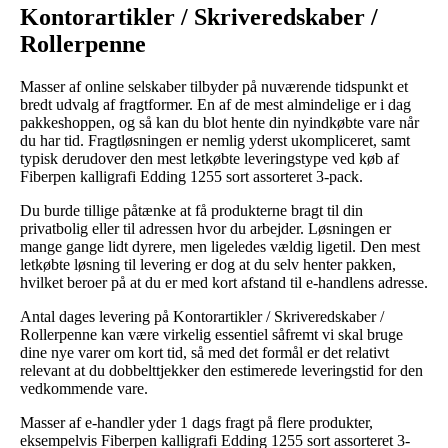
Kontorartikler / Skriveredskaber /
Rollerpenne
Masser af online selskaber tilbyder på nuværende tidspunkt et
bredt udvalg af fragtformer. En af de mest almindelige er i dag
pakkeshoppen, og så kan du blot hente din nyindkøbte vare når
du har tid. Fragtløsningen er nemlig yderst ukompliceret, samt
typisk derudover den mest letkøbte leveringstype ved køb af
Fiberpen kalligrafi Edding 1255 sort assorteret 3-pack.
Du burde tillige påtænke at få produkterne bragt til din
privatbolig eller til adressen hvor du arbejder. Løsningen er
mange gange lidt dyrere, men ligeledes vældig ligetil. Den mest
letkøbte løsning til levering er dog at du selv henter pakken,
hvilket beroer på at du er med kort afstand til e-handlens adresse.
Antal dages levering på Kontorartikler / Skriveredskaber /
Rollerpenne kan være virkelig essentiel såfremt vi skal bruge
dine nye varer om kort tid, så med det formål er det relativt
relevant at du dobbelttjekker den estimerede leveringstid for den
vedkommende vare.
Masser af e-handler yder 1 dags fragt på flere produkter,
eksempelvis Fiberpen kalligrafi Edding 1255 sort assorteret 3-