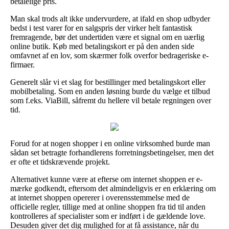
betalelige pris.
Man skal trods alt ikke undervurdere, at ifald en shop udbyder
bedst i test varer for en salgspris der virker helt fantastisk
fremragende, bør det undertiden være et signal om en uærlig
online butik. Køb med betalingskort er på den anden side
omfavnet af en lov, som skærmer folk overfor bedrageriske e-
firmaer.
Generelt slår vi et slag for bestillinger med betalingskort eller
mobilbetaling. Som en anden løsning burde du vælge et tilbud
som f.eks. ViaBill, såfremt du hellere vil betale regningen over
tid.
Forud for at nogen shopper i en online virksomhed burde man
sådan set betragte forhandlerens forretningsbetingelser, men det
er ofte et tidskrævende projekt.
Alternativet kunne være at efterse om internet shoppen er e-
mærke godkendt, eftersom det almindeligvis er en erklæring om
at internet shoppen opererer i overensstemmelse med de
officielle regler, tillige med at online shoppen fra tid til anden
kontrolleres af specialister som er indført i de gældende love.
Desuden giver det dig mulighed for at få assistance, når du