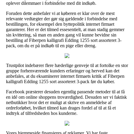
oplever dilemmaer i forbindelse med dit indkøb.
Foruden dette anbefaler vi at køberen er klar over de mest
relevante vedtægter der gør sig gældende i forbindelse med
bestillingen, for eksempel den byttepolitik internet firmaet
garanterer. Her er det tilmed essesentielt, at man stadig gemmer
sin kvittering, så man en anden gang vil kunne bevidne sin
bestilling af Fiberpen kalligrafi Edding 1255 sort assorteret 3-
pack, om du er på indkøb til en pige eller dreng.
Trustpilot indebærer flere hæderlige genveje til at fortolke en stor
gruppe forhenværende kunders erfaringer og herved kan det
anbefales, at du eksaminerer internet firmaets kritik af Fiberpen
kalligrafi Edding 1255 sort assorteret 3-pack før du køber.
Facebook præsterer desuden egentlig passende metoder til at få
en idé om online shoppens troværdighed. Desuden ser vi faktisk
netbutikker hvor det er muligt at skrive en anmeldelse af
ordreforløbet, hvilket tilmed kan drages fordel af til at få et
indtryk af tilfredsheden hos kunderne.
Vores hjemmeside finansieres af reklamer. Vi har faste