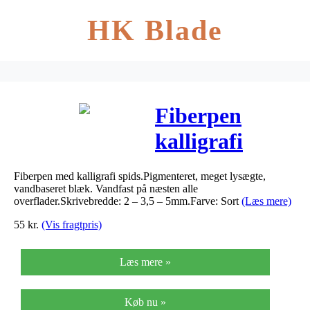
HK Blade
Fiberpen
kalligrafi
Edding 1255
Fiberpen med kalligrafi spids.Pigmenteret, meget lysægte,
sort assorteret
vandbaseret blæk. Vandfast på næsten alle
overflader.Skrivebredde: 2 – 3,5 – 5mm.Farve: Sort
(Læs mere)
3-pack
55
kr.
(Vis fragtpris)
Læs mere »
Køb nu »