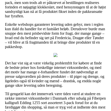
pack, men som trods alt er påkrævet at bestillingen realiseres
forinden et nøjagtigt klokkeslæt, med hensynstagen til at de højst
sandsynligt kan nå at få produktet fikset inden de pakkeansatte
har fyraften.
Enkelte webshops garanterer levering uden gebyr, men i reglen
kun ifald du handler for et fastslået beløb. Derudover burde man
snuppe den mest prisbevidste form for fragt, der mange gange –
hvad end du befinder sig tæt på Fredericia, Dragør eller Tønder
– vil blive at få fragtmanden til at bringe dine produkter til en
pakkeshop.
Det har vist sig at være virkelig problemfrit for købere at finde
de bedste priser hos forskellige internet virksomheder, og med
det motiv har mange e-forhandlere fundet det nødvendigt at
presse salgsværdien på deres produkter – til piger og drenge, og
ligeledes også til kvinder og mænd – drastisk, og endda nogle
gange sikre levering uden beregning.
Til gengæld kan det immervæk være tiden værd at studere en
række internet virksomheder i Danmark efter udsalg på Fiberpen
kalligrafi Edding 1255 sort assorteret 3-pack forud for at du
færdiggør din shopping, så man er tryg ved at indhente den mest