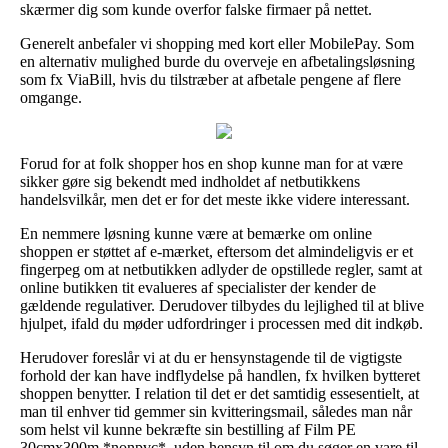
skærmer dig som kunde overfor falske firmaer på nettet.
Generelt anbefaler vi shopping med kort eller MobilePay. Som
en alternativ mulighed burde du overveje en afbetalingsløsning
som fx ViaBill, hvis du tilstræber at afbetale pengene af flere
omgange.
Forud for at folk shopper hos en shop kunne man for at være
sikker gøre sig bekendt med indholdet af netbutikkens
handelsvilkår, men det er for det meste ikke videre interessant.
En nemmere løsning kunne være at bemærke om online
shoppen er støttet af e-mærket, eftersom det almindeligvis er et
fingerpeg om at netbutikken adlyder de opstillede regler, samt at
online butikken tit evalueres af specialister der kender de
gældende regulativer. Derudover tilbydes du lejlighed til at blive
hjulpet, ifald du møder udfordringer i processen med dit indkøb.
Herudover foreslår vi at du er hensynstagende til de vigtigste
forhold der kan have indflydelse på handlen, fx hvilken bytteret
shoppen benytter. I relation til det er det samtidig essesentielt, at
man til enhver tid gemmer sin kvitteringsmail, således man når
som helst vil kunne bekræfte sin bestilling af Film PE
30cmx300m *nonpvc*, uden hensyn til om du søger en vare til