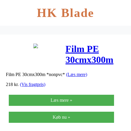
HK Blade
Film PE
30cmx300m
*nonpvc*
Film PE 30cmx300m *nonpvc*
(Læs mere)
218
kr.
(Vis fragtpris)
Læs mere »
Køb nu »