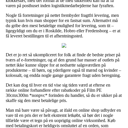
klokkeslæt, med det formål at de med sikkerhed kan nå at få
varen på posthuset inden logistikmedarbejderne har fyraften.
Nogle få forretninger på nettet frembyder fragtfri levering, men
typisk kun hvis man shopper for en fastsat sum. Alternativt må
du gribe den mest betalelige mulighed for levering, som tit –
ligegyldigt om du er i Roskilde, Hobro eller Fredensborg – er at
få leveret bestillingen til et afhentningssted.
Det er jo ret så ukompliceret for folk at finde de bedste priser på
tværs af e-forretninger, og af den grund har masser af outlets på
nettet ikke kunne slippe for at nedsætte salgsværdien på
produkterne – til børn, og yderligere også til mænd og kvinder –
kolossalt, og endda nogle gange garantere fragt uden beregning.
Det kan dog til hver en tid vise sig tiden værd at efterse en
række online forhandlere efter rabatkoder på Film PE
30cmx300m *nonpvc* forinden du handler, så du er sikker på at
skaffe sig den mest betalelige pris.
Man må bare være så påvagt, at ifald en online shop udbyder en
vare til en pris der er helt ekstremt letkøbt, så bør det i nogle
tilfælde være et tegn på en uoprigtig online virksomhed. Køb
med betalingskort er heldigvis omsluttet af en orden, som