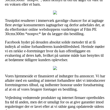
en voksen eller et barn.
Trustpilot resulterer i immervæk gavnlige chancer for at iagttage
flere øvrige konsumenters iagttagelser og derfor anbefales det, at
du efterforsker online webshoppens vurderinger af Film PE
30cmx300m *nonpvc* før du lægger din bestilling.
Facebook byder på desuden absolut solide metoder til at få
indtryk af online forhandlerens kundetilfredshed. Herinde møder
vi en række e-forretninger hvor du kan offentliggøre en
evaluering af deres køb, hvilket på samme måde kan benyttes til
at bedømme tidligere kunders oplevelser.
Vores hjemmeside er finansieret af indtægter fra annoncer. Vi har
aftaler med en samling af internet forhandlere idet vi introducerer
forretningernes tilbud, og indhenter honorar under forudsætning
af at en af vores brugere foretager en bestilling.
Vejledning vedrørende produkter og internet firmaer opretholdes
fra tid til anden, men det er umuligt for os at give garantier imod
reguleringer der er lavet efter at vi sidste gang opdaterede sidens