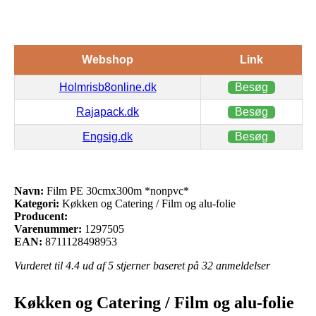
Webshop
Link
Holmrisb8online.dk
Besøg
Rajapack.dk
Besøg
Engsig.dk
Besøg
Navn:
Film PE 30cmx300m *nonpvc*
Kategori:
Køkken og Catering / Film og alu-folie
Producent:
Varenummer:
1297505
EAN:
8711128498953
Vurderet til
4.4
ud af 5 stjerner baseret på
32
anmeldelser
Køkken og Catering / Film og alu-folie