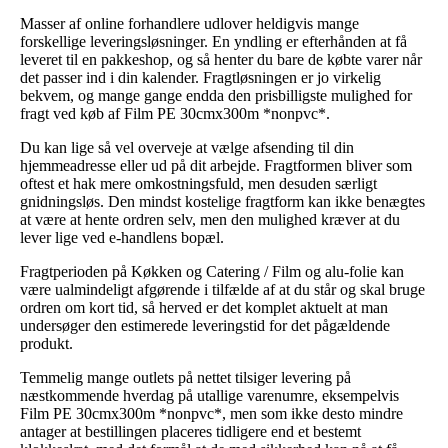
Masser af online forhandlere udlover heldigvis mange
forskellige leveringsløsninger. En yndling er efterhånden at få
leveret til en pakkeshop, og så henter du bare de købte varer når
det passer ind i din kalender. Fragtløsningen er jo virkelig
bekvem, og mange gange endda den prisbilligste mulighed for
fragt ved køb af Film PE 30cmx300m *nonpvc*.
Du kan lige så vel overveje at vælge afsending til din
hjemmeadresse eller ud på dit arbejde. Fragtformen bliver som
oftest et hak mere omkostningsfuld, men desuden særligt
gnidningsløs. Den mindst kostelige fragtform kan ikke benægtes
at være at hente ordren selv, men den mulighed kræver at du
lever lige ved e-handlens bopæl.
Fragtperioden på Køkken og Catering / Film og alu-folie kan
være ualmindeligt afgørende i tilfælde af at du står og skal bruge
ordren om kort tid, så herved er det komplet aktuelt at man
undersøger den estimerede leveringstid for det pågældende
produkt.
Temmelig mange outlets på nettet tilsiger levering på
næstkommende hverdag på utallige varenumre, eksempelvis
Film PE 30cmx300m *nonpvc*, men som ikke desto mindre
antager at bestillingen placeres tidligere end et bestemt