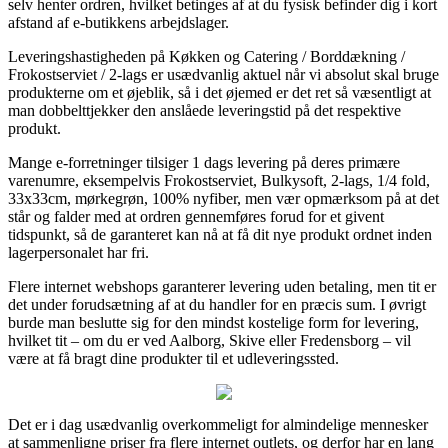
selv henter ordren, hvilket betinges af at du fysisk befinder dig i kort
afstand af e-butikkens arbejdslager.
Leveringshastigheden på Køkken og Catering / Borddækning /
Frokostserviet / 2-lags er usædvanlig aktuel når vi absolut skal bruge
produkterne om et øjeblik, så i det øjemed er det ret så væsentligt at
man dobbelttjekker den anslåede leveringstid på det respektive
produkt.
Mange e-forretninger tilsiger 1 dags levering på deres primære
varenumre, eksempelvis Frokostserviet, Bulkysoft, 2-lags, 1/4 fold,
33x33cm, mørkegrøn, 100% nyfiber, men vær opmærksom på at det
står og falder med at ordren gennemføres forud for et givent
tidspunkt, så de garanteret kan nå at få dit nye produkt ordnet inden
lagerpersonalet har fri.
Flere internet webshops garanterer levering uden betaling, men tit er
det under forudsætning af at du handler for en præcis sum. I øvrigt
burde man beslutte sig for den mindst kostelige form for levering,
hvilket tit – om du er ved Aalborg, Skive eller Fredensborg – vil
være at få bragt dine produkter til et udleveringssted.
Det er i dag usædvanlig overkommeligt for almindelige mennesker
at sammenligne priser fra flere internet outlets, og derfor har en lang