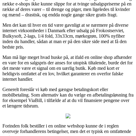
række e-shops ikke kunne slippe for at tvinge udsalgspriserne på en
række af deres varer – til drenge og piger, men ligeledes til kvinder
og mænd – drastisk, og endda nogle gange sikre gratis fragt.
Men det kan til hver en tid være gavnligt at se nærmere på diverse
internet virksomheder i Danmark efter udsalg på Frokostserviet,
Bulkysoft, 2-lags, 1/4 fold, 33x33cm, mørkegrøn, 100% nyfiber
inden du handler, sådan at man er på den sikre side med at få den
bedste pris.
Man må lige meget hvad huske på, at ifald en online shop afhænder
en vare for en salgspris der anses for utopisk tiltalende, burde det for
det meste være et signal om en uærlig butik. Køb med kort er
heldigvis omfattet af en lov, hvilket garanterer en overfor falske
internet handler.
Generelt foreslår vi køb med gængse betalingskort eller
mobilbetaling. Som alternativ kan du vælge en afbetalingsløsning fra
for eksempel ViaBill, i tilfælde af at du vil finansiere pengene over
et længere tidsrum.
Forinden folk bestiller i en online webshop kunne de i reglen
overveje forhandlerens betingelser, men det er typisk en omfattende