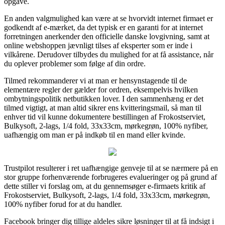
opgave.
En anden valgmulighed kan være at se hvorvidt internet firmaet er
godkendt af e-mærket, da det typisk er en garanti for at internet
forretningen anerkender den officielle danske lovgivning, samt at
online webshoppen jævnligt tilses af eksperter som er inde i
vilkårene. Derudover tilbydes du mulighed for at få assistance, når
du oplever problemer som følge af din ordre.
Tilmed rekommanderer vi at man er hensynstagende til de
elementære regler der gælder for ordren, eksempelvis hvilken
ombytningspolitik netbutikken lover. I den sammenhæng er det
tilmed vigtigt, at man altid sikrer ens kvitteringsmail, så man til
enhver tid vil kunne dokumentere bestillingen af Frokostserviet,
Bulkysoft, 2-lags, 1/4 fold, 33x33cm, mørkegrøn, 100% nyfiber,
uafhængig om man er på indkøb til en mand eller kvinde.
Trustpilot resulterer i ret uafhængige genveje til at se nærmere på en
stor gruppe forhenværende forbrugeres evalueringer og på grund af
dette stiller vi forslag om, at du gennemsøger e-firmaets kritik af
Frokostserviet, Bulkysoft, 2-lags, 1/4 fold, 33x33cm, mørkegrøn,
100% nyfiber forud for at du handler.
Facebook bringer dig tillige aldeles sikre løsninger til at få indsigt i