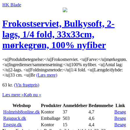
HK Blade
Frokostserviet, Bulkysoft, 2-
lags, 1/4 fold, 33x33cm,
mørkegrøn, 100% nyfiber
<u||Produktbetegnelse:</u||Frokostserviet. <u||Farve:</u||mørkegrøn.
<u||Ingredienser/sammensætning:</u||100% nyfiber. <u||Antal lag:
</u||2-lags. <u||Foldningsmetode:</u||1/4 fold. <u||Længde/dybde:
</u||33 cm. <u||Br
(Læs mere)
63
kr.
(Vis fragtpris)
Læs mere »
Køb nu »
Webshop
Produkter
Anmeldelser
Bedømmelse
Link
Holmrisb8online.dk
Kontor
37
4,7
Besøg
Rajapack.dk
Emballage
503
4,6
Besøg
Engsig.dk
Kontor
15
4,4
Besøg