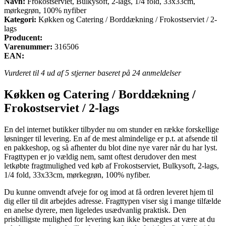
Navn:
Frokostserviet, Bulkysoft, 2-lags, 1/4 fold, 33x33cm,
mørkegrøn, 100% nyfiber
Kategori:
Køkken og Catering / Borddækning / Frokostserviet / 2-
lags
Producent:
Varenummer:
316506
EAN:
Vurderet til
4
ud af 5 stjerner baseret på
24
anmeldelser
Køkken og Catering / Borddækning /
Frokostserviet / 2-lags
En del internet butikker tilbyder nu om stunder en række forskellige
løsninger til levering. En af de mest almindelige er p.t. at afsende til
en pakkeshop, og så afhenter du blot dine nye varer når du har lyst.
Fragttypen er jo vældig nem, samt oftest derudover den mest
letkøbte fragtmulighed ved køb af Frokostserviet, Bulkysoft, 2-lags,
1/4 fold, 33x33cm, mørkegrøn, 100% nyfiber.
Du kunne omvendt afveje for og imod at få ordren leveret hjem til
dig eller til dit arbejdes adresse. Fragttypen viser sig i mange tilfælde
en anelse dyrere, men ligeledes usædvanlig praktisk. Den
prisbilligste mulighed for levering kan ikke benægtes at være at du