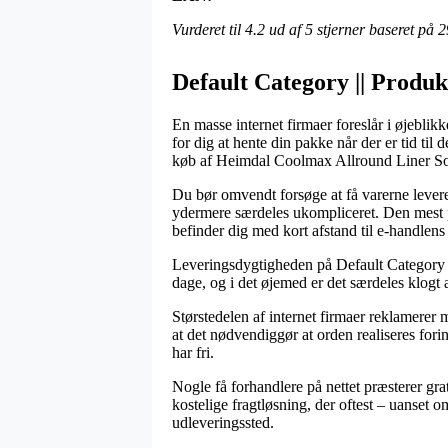
Vurderet til
4.2
ud af 5 stjerner baseret på
2
Default Category || Produkt
En masse internet firmaer foreslår i øjeblik
for dig at hente din pakke når der er tid til
køb af Heimdal Coolmax Allround Liner S
Du bør omvendt forsøge at få varerne leveret
ydermere særdeles ukompliceret. Den mest pr
befinder dig med kort afstand til e-handlen
Leveringsdygtigheden på Default Category ||
dage, og i det øjemed er det særdeles klogt 
Størstedelen af internet firmaer reklamere
at det nødvendiggør at orden realiseres forin
har fri.
Nogle få forhandlere på nettet præsterer grati
kostelige fragtløsning, der oftest – uanset o
udleveringssted.