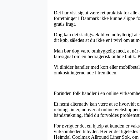
Det har vist sig at være ret praktisk for alle
forretninger i Danmark ikke kunne slippe for
gratis fragt.
Dog kan det stadigvæk blive udbytterigt at
dit køb, således at du ikke er i tvivl om at 
Man bør dog være omhyggelig med, at når en 
faresignal om en bedragerisk online butik. 
Vi tilråder handler med kort eller mobilbetali
omkostningerne ude i fremtiden.
Forinden folk handler i en online virksomhed
Et nemt alternativ kan være at se hvorvidt on
retningslinjer, udover at online webshoppen
håndsrækning, ifald du forvoldes problemsti
For øvrigt er det en hjælp at kunden er vak
virksomheden tilbyder. Her er det ligeledes 
Heimdal Coolmax Allround Liner Sok, om man