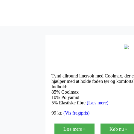
Tynd allround linersok med Coolmax, der er
hjælper med at holde foden tør og komforta
Indhold:
85% Coolmax
10% Polyamid
5% Elastiske fibre
(Læs mere)
99
kr.
(Vis fragtpris)
Læs mere »
Køb nu »