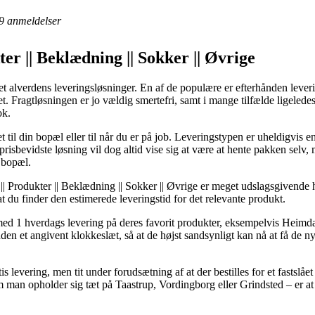
9
anmeldelser
er || Beklædning || Sokker || Øvrige
ket alverdens leveringsløsninger. En af de populære er efterhånden leveri
 det. Fragtløsningen er jo vældig smertefri, samt i mange tilfælde ligele
ok.
 til din bopæl eller til når du er på job. Leveringstypen er uheldigvis 
isbevidste løsning vil dog altid vise sig at være at hente pakken selv, 
s bopæl.
 Produkter || Beklædning || Sokker || Øvrige er meget udslagsgivende h
at du finder den estimerede leveringstid for det relevante produkt.
r med 1 hverdags levering på deres favorit produkter, eksempelvis Hei
den et angivent klokkeslæt, så at de højst sandsynligt kan nå at få de ny
s levering, men tit under forudsætning af at der bestilles for et fastslåe
m man opholder sig tæt på Taastrup, Vordingborg eller Grindsted – er at f