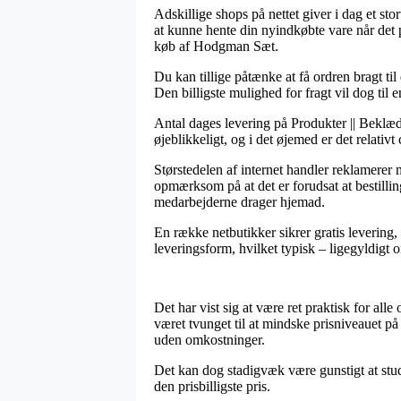
Adskillige shops på nettet giver i dag et sto
at kunne hente din nyindkøbte vare når det p
køb af Hodgman Sæt.
Du kan tillige påtænke at få ordren bragt til
Den billigste mulighed for fragt vil dog til
Antal dages levering på Produkter || Beklædn
øjeblikkeligt, og i det øjemed er det relati
Størstedelen af internet handler reklamere
opmærksom på at det er forudsat at bestillin
medarbejderne drager hjemad.
En række netbutikker sikrer gratis levering
leveringsform, hvilket typisk – ligegyldigt 
Det har vist sig at være ret praktisk for all
været tvunget til at mindske prisniveauet på
uden omkostninger.
Det kan dog stadigvæk være gunstigt at stu
den prisbilligste pris.