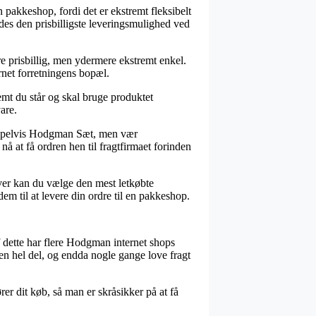
n pakkeshop, fordi det er ekstremt fleksibelt
edes den prisbilligste leveringsmulighed ved
dre prisbillig, men ydermere ekstremt enkel.
rnet forretningens bopæl.
remt du står og skal bruge produktet
are.
sempelvis Hodgman Sæt, men vær
å at få ordren hen til fragtfirmaet forinden
over kan du vælge den mest letkøbte
em til at levere din ordre til en pakkeshop.
af dette har flere Hodgman internet shops
 en hel del, og endda nogle gange love fragt
r dit køb, så man er skråsikker på at få