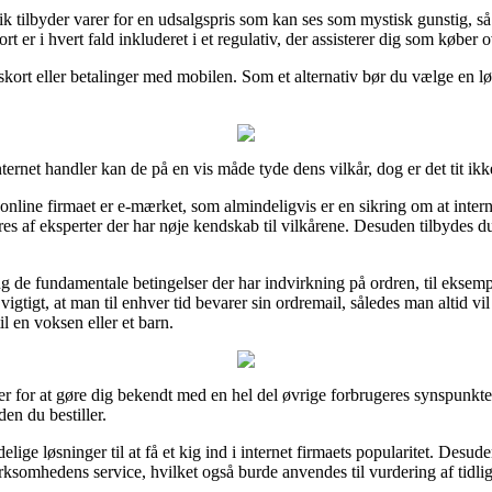
ik tilbyder varer for en udsalgspris som kan ses som mystisk gunstig, s
t er i hvert fald inkluderet i et regulativ, der assisterer dig som køber o
skort eller betalinger med mobilen. Som et alternativ bør du vælge en løs
ternet handler kan de på en vis måde tyde dens vilkår, dog er det tit i
nline firmaet er e-mærket, som almindeligvis er en sikring om at interne
res af eksperter der har nøje kendskab til vilkårene. Desuden tilbydes du 
ng de fundamentale betingelser der har indvirkning på ordren, til eksem
gtigt, at man til enhver tid bevarer sin ordremail, således man altid 
l en voksen eller et barn.
r for at gøre dig bekendt med en hel del øvrige forbrugeres synspunkter 
en du bestiller.
ge løsninger til at få et kig ind i internet firmaets popularitet. Desud
ksomhedens service, hvilket også burde anvendes til vurdering af tidlig