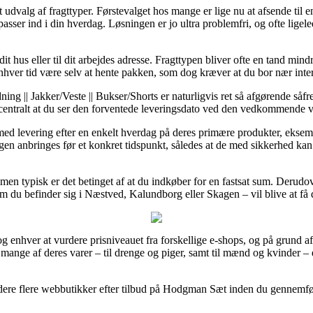
rt udvalg af fragttyper. Førstevalget hos mange er lige nu at afsende til e
asser ind i din hverdag. Løsningen er jo ultra problemfri, og ofte ligel
 dit hus eller til dit arbejdes adresse. Fragttypen bliver ofte en tand min
 enhver tid være selv at hente pakken, som dog kræver at du bor nær inte
ing || Jakker/Veste || Bukser/Shorts er naturligvis ret så afgørende såf
vt centralt at du ser den forventede leveringsdato ved den vedkommende v
r med levering efter en enkelt hverdag på deres primære produkter, ek
gen anbringes før et konkret tidspunkt, således at de med sikkerhed kan n
, men typisk er det betinget af at du indkøber for en fastsat sum. Derud
om du befinder sig i Næstved, Kalundborg eller Skagen – vil blive at få d
e og enhver at vurdere prisniveauet fra forskellige e-shops, og på grund 
 mange af deres varer – til drenge og piger, samt til mænd og kvinder –
dere flere webbutikker efter tilbud på Hodgman Sæt inden du gennemføre