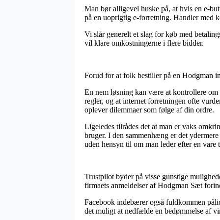
Man bør alligevel huske på, at hvis en e-but
på en uoprigtig e-forretning. Handler med kor
Vi slår generelt et slag for køb med betaling
vil klare omkostningerne i flere bidder.
Forud for at folk bestiller på en Hodgman in
En nem løsning kan være at kontrollere om o
regler, og at internet forretningen ofte vurde
oplever dilemmaer som følge af din ordre.
Ligeledes tilrådes det at man er vaks omkri
bruger. I den sammenhæng er det ydermere vi
uden hensyn til om man leder efter en vare ti
Trustpilot byder på visse gunstige mulighede
firmaets anmeldelser af Hodgman Sæt forind
Facebook indebærer også fuldkommen pålideli
det muligt at nedfælde en bedømmelse af vir