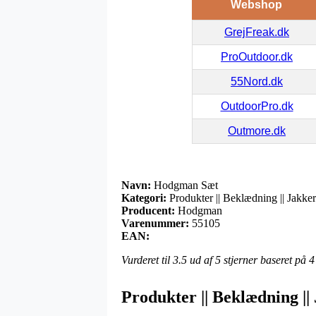
Webshop
GrejFreak.dk
ProOutdoor.dk
55Nord.dk
OutdoorPro.dk
Outmore.dk
Navn:
Hodgman Sæt
Kategori:
Produkter || Beklædning || Jakker
Producent:
Hodgman
Varenummer:
55105
EAN:
Vurderet til
3.5
ud af 5 stjerner baseret på
4
Produkter || Beklædning ||