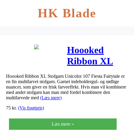
HK Blade
Hoooked
Ribbon XL
Stofgarn
Hoooked Ribbon XL Stofgarn Unicolor 107 Fiesta Fairytale er
Unicolor 107
en fin multifarvet stofgarn. Garnet indeholdergul- og rødlige
nuancer, som giver en frisk farveeffekt. Hvis man vil kombinere
Fiesta
med andet stofgarn kan man med fordel kombinere den
multifarvede med
(Læs mere)
Fairytale
75
kr.
(Vis fragtpris)
Læs mere »