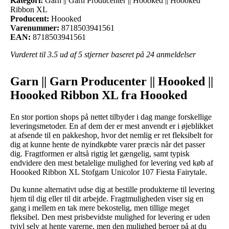
Kategori:
Garn || Garn Producenter || Hoooked || Hoooked
Ribbon XL
Producent:
Hoooked
Varenummer:
8718503941561
EAN:
8718503941561
Vurderet til
3.5
ud af 5 stjerner baseret på
24
anmeldelser
Garn || Garn Producenter || Hoooked ||
Hoooked Ribbon XL fra Hoooked
En stor portion shops på nettet tilbyder i dag mange forskellige
leveringsmetoder. En af dem der er mest anvendt er i øjeblikket
at afsende til en pakkeshop, hvor det nemlig er ret fleksibelt for
dig at kunne hente de nyindkøbte varer præcis når det passer
dig. Fragtformen er altså rigtig let gængelig, samt typisk
endvidere den mest betalelige mulighed for levering ved køb af
Hoooked Ribbon XL Stofgarn Unicolor 107 Fiesta Fairytale.
Du kunne alternativt udse dig at bestille produkterne til levering
hjem til dig eller til dit arbejde. Fragtmuligheden viser sig en
gang i mellem en tak mere bekostelig, men tillige meget
fleksibel. Den mest prisbevidste mulighed for levering er uden
tvivl selv at hente varerne, men den mulighed beroer på at du