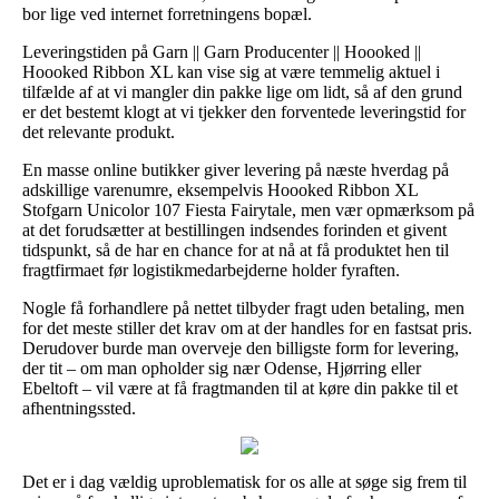
bor lige ved internet forretningens bopæl.
Leveringstiden på Garn || Garn Producenter || Hoooked ||
Hoooked Ribbon XL kan vise sig at være temmelig aktuel i
tilfælde af at vi mangler din pakke lige om lidt, så af den grund
er det bestemt klogt at vi tjekker den forventede leveringstid for
det relevante produkt.
En masse online butikker giver levering på næste hverdag på
adskillige varenumre, eksempelvis Hoooked Ribbon XL
Stofgarn Unicolor 107 Fiesta Fairytale, men vær opmærksom på
at det forudsætter at bestillingen indsendes forinden et givent
tidspunkt, så de har en chance for at nå at få produktet hen til
fragtfirmaet før logistikmedarbejderne holder fyraften.
Nogle få forhandlere på nettet tilbyder fragt uden betaling, men
for det meste stiller det krav om at der handles for en fastsat pris.
Derudover burde man overveje den billigste form for levering,
der tit – om man opholder sig nær Odense, Hjørring eller
Ebeltoft – vil være at få fragtmanden til at køre din pakke til et
afhentningssted.
Det er i dag vældig uproblematisk for os alle at søge sig frem til