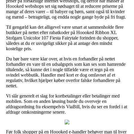
priser på forskellige internet webshops, og derfor har masser af
Hoooked webshops set sig nødsaget til at reducere priserne på
mange af deres varer – til babyer og børn, samt også til kvinder
og mænd – betragteligt, og endda nogle gange byde på fri fragt.
Til gengæld kan det alligevel være smart at sammenholde flere
butikker på nettet efter rabatkoder på Hoooked Ribbon XL
Stofgarn Unicolor 107 Fiesta Fairytale forinden du shopper,
således at du er usvigeligt sikker på at antage den mindst
kostelige pris.
Du bør bare være klar over, at hvis en forhandler på nettet
forhandler en vare til en udsalgspris som kan ses som hamrende
tiltalende, så kunne det i nogle tilfælde være et tegn på en
svindel webbutik. Handler med kort er dog omfavnet af et
regulativ, hvilket hjælper køber overfor falske forhandlere på
nettet.
Vi slår generelt et slag for kortbetalinger eller betalinger med
mobilen. Som en anden løsning burde du overveje en
afdragsordning fra eksempelvis ViaBill, hvis du ser en fordel i at
afdrage omkostningerne senere.
Før folk shopper på en Hoooked e-handler behøver man til hver