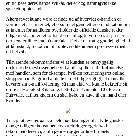
en tid bese deres handelsvilkår, det er dog naturligvis ikke
specielt ophidsende.
Alternativet kunne være at finde ud af hvorvidt e-handlen er
verificeret af e-mærket, eftersom det generelt er en indikation om
at internet forhandleren overholder de officielle danske regler,
tillige med at internet forhandleren af og til vurderes af jurister
der kender til lovene på området. Det er en rigtig god lejlighed til
at få bistand, for så vidt du oplever dilemmaer i processen med
dit indkøb.
Tilsvarende rekommanderer vi at kunden er omhyggelig
omkring de mest essentielle vilkår der spiller ind i forbindelse
med handlen, som for eksempel hvilken returneringsret online
shoppen har. På grund af dette er det tillige vigtigt, at man altid
bevarer sin e-mail kvittering, så man altid vil kunne bekræfte sin
ordre af Hoooked Ribbon XL Stofgarn Unicolor 107 Fiesta
Fairytale, uafhængig om du skal købe en gave til en mand eller
kvinde.
Trustpilot leverer ganske belejlige løsninger til at tyde ganske
mange tidligere konsumenters vurderinger og derved
rekommanderer vi, at du gennemsøger online firmaets