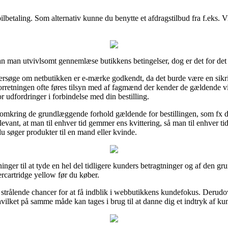
obilbetaling. Som alternativ kunne du benytte et afdragstilbud fra f.eks. V
an man utvivlsomt gennemlæse butikkens betingelser, dog er det for det
undersøge om netbutikken er e-mærke godkendt, da det burde være en sik
rretningen ofte føres tilsyn med af fagmænd der kender de gældende vilkå
r udfordringer i forbindelse med din bestilling.
g omkring de grundlæggende forhold gældende for bestillingen, som fx
elevant, at man til enhver tid gemmer ens kvittering, så man til enhver
u søger produkter til en mand eller kvinde.
nger til at tyde en hel del tidligere kunders betragtninger og af den gru
artridge yellow før du køber.
ålende chancer for at få indblik i webbutikkens kundefokus. Derudover
vilket på samme måde kan tages i brug til at danne dig et indtryk af ku