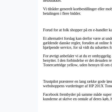
netbutikker.
Vi tilråder generelt kortbestillinger eller m
betalingen i flere bidder.
Forud for at folk shopper på en e-handler k
Et alternativt forslag kan derfor være at 
gældende danske regler, foruden at online fo
hjælpende service, for så vidt du udsættes fo
For øvrigt anbefaler vi at du er omhyggeli
benytter. I den forbindelse er det desuden r
Tonercartridge yellow, uden hensyn til om d
Trustpilot præsterer en lang række gode løsni
webshoppens vurderinger af HP 201X Tonerc
Facebook frembyder på samme måde super str
kunderne at skrive en omtale af deres køb, h