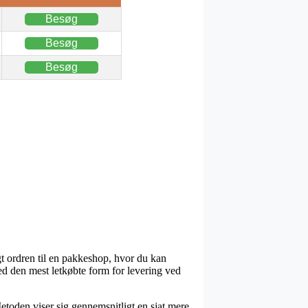
Besøg
Besøg
Besøg
agt ordren til en pakkeshop, hvor du kan
med den mest letkøbte form for levering ved
 Metoden viser sig gennemsnitligt en sjat mere