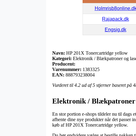
Holmrisb8online.d
Rajapack.dk
Engsig.dk
Navn:
HP 201X Tonercartridge yellow
Kategori:
Elektronik / Blækpatroner og lase
Producent:
Varenummer:
1383325
EAN:
888793238004
Vurderet til
4.2
ud af 5 stjerner baseret på
4
Elektronik / Blækpatroner 
En stor portion e-shops tildeler nu til dags 
afhente dine nye produkter når det passer in
køb af HP 201X Tonercartridge yellow.
Du bør endvidere vælge at bestille pakken til