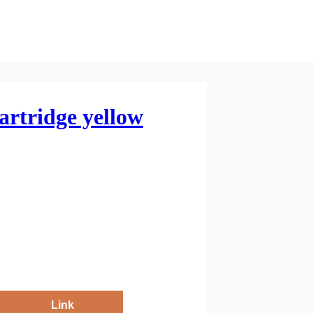
rtridge yellow
Link