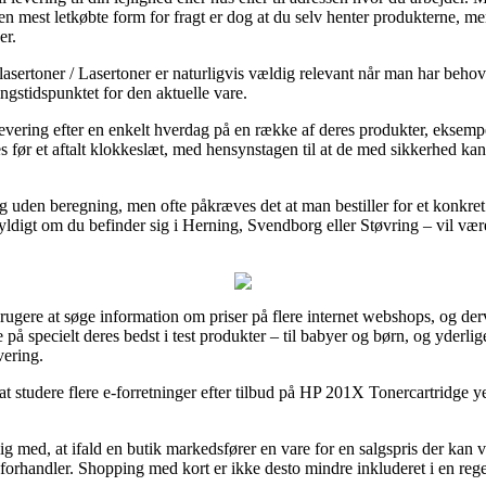
en mest letkøbte form for fragt er dog at du selv henter produkterne, me
er.
lasertoner / Lasertoner er naturligvis vældig relevant når man har beho
ngstidspunktet for den aktuelle vare.
r levering efter en enkelt hverdag på en række af deres produkter, ekse
res før et aftalt klokkeslæt, med hensynstagen til at de med sikkerhed ka
ng uden beregning, men ofte påkræves det at man bestiller for et konkre
gyldigt om du befinder sig i Herning, Svendborg eller Støvring – vil være a
tbrugere at søge information om priser på flere internet webshops, og d
å specielt deres bedst i test produkter – til babyer og børn, og yderlig
vering.
at studere flere e-forretninger efter tilbud på HP 201X Tonercartridge y
med, at ifald en butik markedsfører en vare for en salgspris der kan vi
e-forhandler. Shopping med kort er ikke desto mindre inkluderet i en re