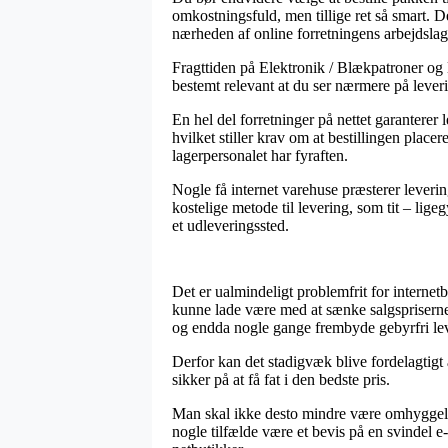
omkostningsfuld, men tillige ret så smart. D
nærheden af online forretningens arbejdslag
Fragttiden på Elektronik / Blækpatroner og 
bestemt relevant at du ser nærmere på leveri
En hel del forretninger på nettet garantere
hvilket stiller krav om at bestillingen place
lagerpersonalet har fyraften.
Nogle få internet varehuse præsterer leveri
kostelige metode til levering, som tit – lige
et udleveringssted.
Det er ualmindeligt problemfrit for interne
kunne lade være med at sænke salgspriserne p
og endda nogle gange frembyde gebyrfri le
Derfor kan det stadigvæk blive fordelagtigt 
sikker på at få fat i den bedste pris.
Man skal ikke desto mindre være omhyggelig 
nogle tilfælde være et bevis på en svindel 