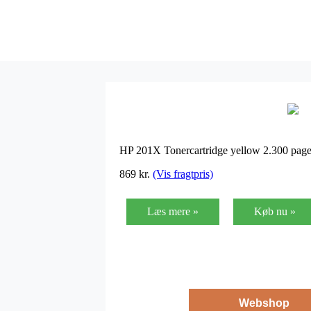
HP 201X Tonercartridge yellow 2.300 page
869
kr.
(Vis fragtpris)
Læs mere »
Køb nu »
Webshop