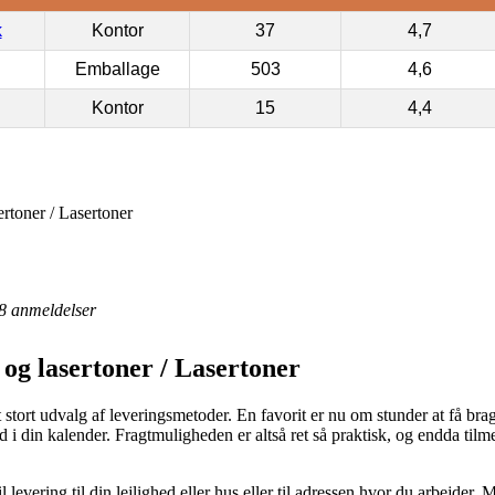
k
Kontor
37
4,7
Emballage
503
4,6
Kontor
15
4,4
rtoner / Lasertoner
8
anmeldelser
og lasertoner / Lasertoner
et stort udvalg af leveringsmetoder. En favorit er nu om stunder at få br
d i din kalender. Fragtmuligheden er altså ret så praktisk, og endda til
 levering til din lejlighed eller hus eller til adressen hvor du arbejder.