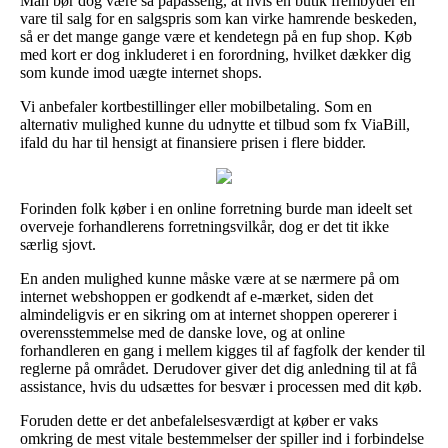
Man bør dog være så påpasselig, at hvis en butik frembyder en
vare til salg for en salgspris som kan virke hamrende beskeden,
så er det mange gange være et kendetegn på en fup shop. Køb
med kort er dog inkluderet i en forordning, hvilket dækker dig
som kunde imod uægte internet shops.
Vi anbefaler kortbestillinger eller mobilbetaling. Som en
alternativ mulighed kunne du udnytte et tilbud som fx ViaBill,
ifald du har til hensigt at finansiere prisen i flere bidder.
Forinden folk køber i en online forretning burde man ideelt set
overveje forhandlerens forretningsvilkår, dog er det tit ikke
særlig sjovt.
En anden mulighed kunne måske være at se nærmere på om
internet webshoppen er godkendt af e-mærket, siden det
almindeligvis er en sikring om at internet shoppen opererer i
overensstemmelse med de danske love, og at online
forhandleren en gang i mellem kigges til af fagfolk der kender til
reglerne på området. Derudover giver det dig anledning til at få
assistance, hvis du udsættes for besvær i processen med dit køb.
Foruden dette er det anbefalelsesværdigt at køber er vaks
omkring de mest vitale bestemmelser der spiller ind i forbindelse