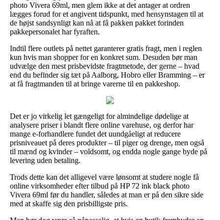
photo Vivera 69ml, men glem ikke at det antager at ordren
lægges forud for et angivent tidspunkt, med hensynstagen til at
de højst sandsynligt kan nå at få pakken pakket forinden
pakkepersonalet har fyraften.
Indtil flere outlets på nettet garanterer gratis fragt, men i reglen
kun hvis man shopper for en konkret sum. Desuden bør man
udvælge den mest prisbevidste fragtmetode, der gerne – hvad
end du befinder sig tæt på Aalborg, Hobro eller Bramming – er
at få fragtmanden til at bringe varerne til en pakkeshop.
Det er jo virkelig let gængeligt for almindelige dødelige at
analysere priser i blandt flere online varehuse, og derfor har
mange e-forhandlere fundet det uundgåeligt at reducere
prisniveauet på deres produkter – til piger og drenge, men også
til mænd og kvinder – voldsomt, og endda nogle gange byde på
levering uden betaling.
Trods dette kan det alligevel være lønsomt at studere nogle få
online virksomheder efter tilbud på HP 72 ink black photo
Vivera 69ml før du handler, således at man er på den sikre side
med at skaffe sig den prisbilligste pris.