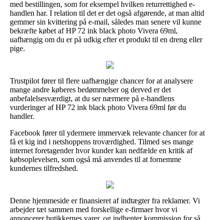
med bestillingen, som for eksempel hvilken returrettighed e-
handlen har. I relation til det er det også afgørende, at man altid
gemmer sin kvittering på e-mail, således man senere vil kunne
bekræfte købet af HP 72 ink black photo Vivera 69ml,
uafhængig om du er på udkig efter et produkt til en dreng eller
pige.
Trustpilot fører til flere uafhængige chancer for at analysere
mange andre køberes bedømmelser og derved er det
anbefalelsesværdigt, at du ser nærmere på e-handlens
vurderinger af HP 72 ink black photo Vivera 69ml før du
handler.
Facebook fører til ydermere immervæk relevante chancer for at
få et kig ind i netshoppens troværdighed. Tilmed ses mange
internet foretagender hvor kunder kan nedfælde en kritik af
købsoplevelsen, som også må anvendes til at fornemme
kundernes tilfredshed.
Denne hjemmeside er finansieret af indtægter fra reklamer. Vi
arbejder tæt sammen med forskellige e-firmaer hvor vi
annoncerer butikkernes varer, og indhenter kommission for så