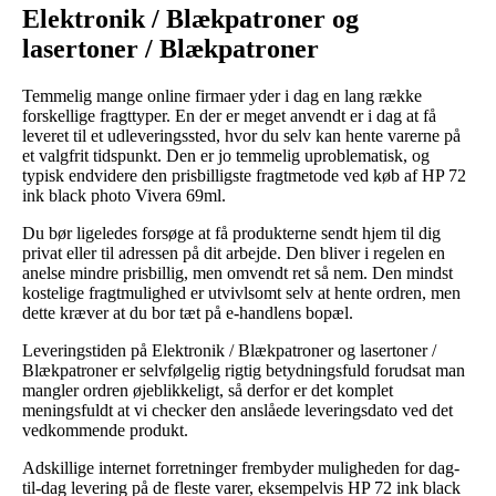
Elektronik / Blækpatroner og
lasertoner / Blækpatroner
Temmelig mange online firmaer yder i dag en lang række
forskellige fragttyper. En der er meget anvendt er i dag at få
leveret til et udleveringssted, hvor du selv kan hente varerne på
et valgfrit tidspunkt. Den er jo temmelig uproblematisk, og
typisk endvidere den prisbilligste fragtmetode ved køb af HP 72
ink black photo Vivera 69ml.
Du bør ligeledes forsøge at få produkterne sendt hjem til dig
privat eller til adressen på dit arbejde. Den bliver i regelen en
anelse mindre prisbillig, men omvendt ret så nem. Den mindst
kostelige fragtmulighed er utvivlsomt selv at hente ordren, men
dette kræver at du bor tæt på e-handlens bopæl.
Leveringstiden på Elektronik / Blækpatroner og lasertoner /
Blækpatroner er selvfølgelig rigtig betydningsfuld forudsat man
mangler ordren øjeblikkeligt, så derfor er det komplet
meningsfuldt at vi checker den anslåede leveringsdato ved det
vedkommende produkt.
Adskillige internet forretninger frembyder muligheden for dag-
til-dag levering på de fleste varer, eksempelvis HP 72 ink black