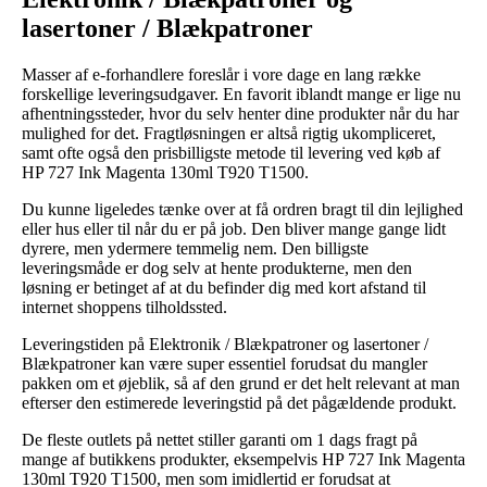
lasertoner / Blækpatroner
Masser af e-forhandlere foreslår i vore dage en lang række
forskellige leveringsudgaver. En favorit iblandt mange er lige nu
afhentningssteder, hvor du selv henter dine produkter når du har
mulighed for det. Fragtløsningen er altså rigtig ukompliceret,
samt ofte også den prisbilligste metode til levering ved køb af
HP 727 Ink Magenta 130ml T920 T1500.
Du kunne ligeledes tænke over at få ordren bragt til din lejlighed
eller hus eller til når du er på job. Den bliver mange gange lidt
dyrere, men ydermere temmelig nem. Den billigste
leveringsmåde er dog selv at hente produkterne, men den
løsning er betinget af at du befinder dig med kort afstand til
internet shoppens tilholdssted.
Leveringstiden på Elektronik / Blækpatroner og lasertoner /
Blækpatroner kan være super essentiel forudsat du mangler
pakken om et øjeblik, så af den grund er det helt relevant at man
efterser den estimerede leveringstid på det pågældende produkt.
De fleste outlets på nettet stiller garanti om 1 dags fragt på
mange af butikkens produkter, eksempelvis HP 727 Ink Magenta
130ml T920 T1500, men som imidlertid er forudsat at