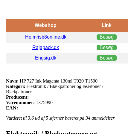
Webshop
Link
Holmrisb8online.dk
Besøg
Rajapack.dk
Besøg
Engsig.dk
Besøg
Navn:
HP 727 Ink Magenta 130ml T920 T1500
Kategori:
Elektronik / Blækpatroner og lasertoner /
Blækpatroner
Producent:
Varenummer:
1375990
EAN:
Vurderet til
3.6
ud af 5 stjerner baseret på
34
anmeldelser
Elektronik / Blækpatroner og