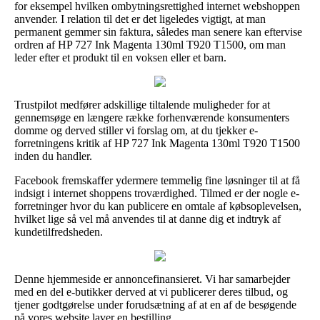
for eksempel hvilken ombytningsrettighed internet webshoppen
anvender. I relation til det er det ligeledes vigtigt, at man
permanent gemmer sin faktura, således man senere kan eftervise
ordren af HP 727 Ink Magenta 130ml T920 T1500, om man
leder efter et produkt til en voksen eller et barn.
Trustpilot medfører adskillige tiltalende muligheder for at
gennemsøge en længere række forhenværende konsumenters
domme og derved stiller vi forslag om, at du tjekker e-
forretningens kritik af HP 727 Ink Magenta 130ml T920 T1500
inden du handler.
Facebook fremskaffer ydermere temmelig fine løsninger til at få
indsigt i internet shoppens troværdighed. Tilmed er der nogle e-
forretninger hvor du kan publicere en omtale af købsoplevelsen,
hvilket lige så vel må anvendes til at danne dig et indtryk af
kundetilfredsheden.
Denne hjemmeside er annoncefinansieret. Vi har samarbejder
med en del e-butikker derved at vi publicerer deres tilbud, og
tjener godtgørelse under forudsætning af at en af de besøgende
på vores website laver en bestilling.