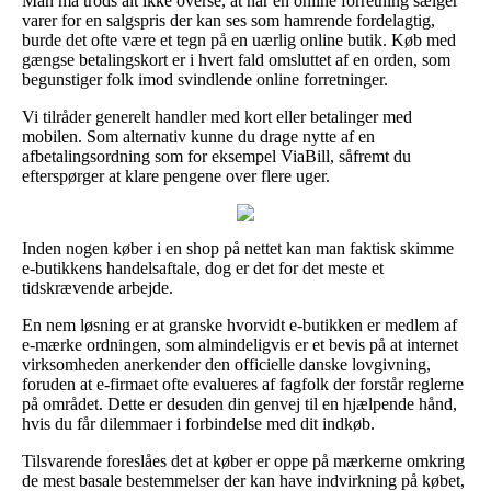
Man må trods alt ikke overse, at når en online forretning sælger
varer for en salgspris der kan ses som hamrende fordelagtig,
burde det ofte være et tegn på en uærlig online butik. Køb med
gængse betalingskort er i hvert fald omsluttet af en orden, som
begunstiger folk imod svindlende online forretninger.
Vi tilråder generelt handler med kort eller betalinger med
mobilen. Som alternativ kunne du drage nytte af en
afbetalingsordning som for eksempel ViaBill, såfremt du
efterspørger at klare pengene over flere uger.
Inden nogen køber i en shop på nettet kan man faktisk skimme
e-butikkens handelsaftale, dog er det for det meste et
tidskrævende arbejde.
En nem løsning er at granske hvorvidt e-butikken er medlem af
e-mærke ordningen, som almindeligvis er et bevis på at internet
virksomheden anerkender den officielle danske lovgivning,
foruden at e-firmaet ofte evalueres af fagfolk der forstår reglerne
på området. Dette er desuden din genvej til en hjælpende hånd,
hvis du får dilemmaer i forbindelse med dit indkøb.
Tilsvarende foreslåes det at køber er oppe på mærkerne omkring
de mest basale bestemmelser der kan have indvirkning på købet,