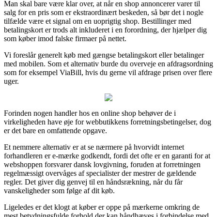
Man skal bare være klar over, at når en shop annoncerer varer til
salg for en pris som er ekstraordinært beskeden, så bør det i nogle
tilfælde være et signal om en uoprigtig shop. Bestillinger med
betalingskort er trods alt inkluderet i en forordning, der hjælper dig
som køber imod falske firmaer på nettet.
Vi foreslår generelt køb med gængse betalingskort eller betalinger
med mobilen. Som et alternativ burde du overveje en afdragsordning
som for eksempel ViaBill, hvis du gerne vil afdrage prisen over flere
uger.
Forinden nogen handler hos en online shop behøver de i
virkeligheden have øje for webbutikkens forretningsbetingelser, dog
er det bare en omfattende opgave.
Et nemmere alternativ er at se nærmere på hvorvidt internet
forhandleren er e-mærke godkendt, fordi det ofte er en garanti for at
webshoppen forsvarer dansk lovgivning, foruden at forretningen
regelmæssigt overvåges af specialister der mestrer de gældende
regler. Det giver dig genvej til en håndsrækning, når du får
vanskeligheder som følge af dit køb.
Ligeledes er det klogt at køber er oppe på mærkerne omkring de
mest betydningsfulde forhold der kan håndhæves i forbindelse med