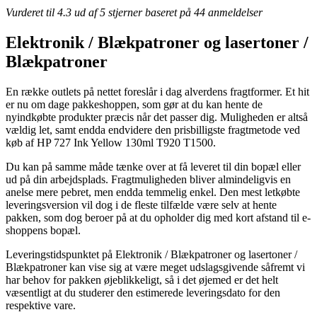
Vurderet til
4.3
ud af 5 stjerner baseret på
44
anmeldelser
Elektronik / Blækpatroner og lasertoner /
Blækpatroner
En række outlets på nettet foreslår i dag alverdens fragtformer. Et hit
er nu om dage pakkeshoppen, som gør at du kan hente de
nyindkøbte produkter præcis når det passer dig. Muligheden er altså
vældig let, samt endda endvidere den prisbilligste fragtmetode ved
køb af HP 727 Ink Yellow 130ml T920 T1500.
Du kan på samme måde tænke over at få leveret til din bopæl eller
ud på din arbejdsplads. Fragtmuligheden bliver almindeligvis en
anelse mere pebret, men endda temmelig enkel. Den mest letkøbte
leveringsversion vil dog i de fleste tilfælde være selv at hente
pakken, som dog beroer på at du opholder dig med kort afstand til e-
shoppens bopæl.
Leveringstidspunktet på Elektronik / Blækpatroner og lasertoner /
Blækpatroner kan vise sig at være meget udslagsgivende såfremt vi
har behov for pakken øjeblikkeligt, så i det øjemed er det helt
væsentligt at du studerer den estimerede leveringsdato for den
respektive vare.