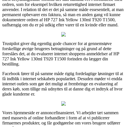
ordren, som for eksempel hvilken returrettighed internet firmaet
anvender. I relation til det er det på samme måde essesentielt, at man
permanent opbevarer ens faktura, så man en anden gang vil kunne
dokumentere ordren af HP 727 Ink Yellow 130ml T920 T1500,
uafhængig om du er på udkig efter varer til en kvinde eller mand.
Trustpilot giver dig egentlig gode chancer for at gennemstøve
forskellige øvrige brugeres betragtninger og på grund af dette
foreslåes det, at du evaluerer internet shoppens anmeldelser af HP
727 Ink Yellow 130ml T920 T1500 forinden du lægger din
bestilling.
Facebook fører til på samme måde rigtig fordelagtige løsninger til at
få indblik i internet selskabets popularitet. Desuden møder vi endda
internet outlets som gør det muligt at frembringe en evaluering af
deres køb, som tillige må udnyttes til at danne dig et indtryk af hvor
glade kunderne er.
Vores hjemmeside er annoncefinansieret. Vi arbejder tæt sammen
med massevis af online forhandlere i form af at vi publicerer
firmaernes produkter, og får godtgørelse om vores brugere udfører