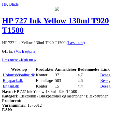
HK Blade
HP 727 Ink Yellow 130ml T920
T1500
HP 727 Ink Yellow 130ml T920 T1500
(Læs mere)
641
kr.
(Vis fragtpris)
Læs mere »
Køb nu »
Webshop
Produkter
Anmeldelser
Bedømmelse
Link
Holmrisb8online.dk
Kontor
37
4,7
Besøg
Rajapack.dk
Emballage
503
4,6
Besøg
Engsig.dk
Kontor
15
4,4
Besøg
Navn:
HP 727 Ink Yellow 130ml T920 T1500
Kategori:
Elektronik / Blækpatroner og lasertoner / Blækpatroner
Producent:
Varenummer:
1376012
EAN: