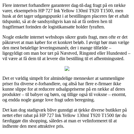
Flere internet forhandlere garanterer dag-til-dag fragt på en række
varer, eksempelvis HP 727 Ink Yellow 130ml T920 T1500, men
husk at det tager udgangspunkt i at bestillingen placeres før et aftalt
tidspunkt, så at de sandsynligvis kan nå at få ordren hen til
fragtfirmaet forinden de logistikansatte holder fyraften.
Nogle enkelte internet webshops sikrer gratis fragt, men ofte er det
påkrævet at man køber for et konkret beløb. I øvrigt bør man vælge
den mest betalelige leveringsmanér, der i mange tilfælde –
ligegyldigt om man bor tæt på Næstved, Ringsted eller Hundested –
vil være at få dem til at levere din bestilling til et afhentningssted.
Det er vældig simpelt for almindelige mennesker at sammenligne
priser fra diverse e-forhandlere, og altså har flere e-firmaer ikke
kunne slippe for at reducere udsalgspriserne på en række af deres
produkter – til babyer og børn, og tillige også til voksne – enormt,
og endda nogle gange love fragt uden beregning.
Det kan dog stadigvæk blive gunstigt at tjekke diverse butikker på
nettet efter rabat på HP 727 Ink Yellow 130ml T920 T1500 før du
færdiggør din shopping, således at man er velinformeret til at
indhente den mest attraktive pris.