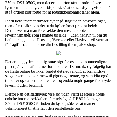
350ml DSJ1050C, men det er underforstået at ordren køres
igennem inden et givent tidspunkt, så at de sandsynligvis kan nå
at få ordren klar forud for at logistikpersonalet tager hjem.
Indtil flere internet firmaer byder på fragt uden omkostninger,
men oftest påkræves det at du køber for et præcist beløb.
Derudover må man foretrække den mest letkøbte
leveringsmanér, som i mange tilfælde – uden hensyn til om du
befinder sig tæt på Horsens, Værløse eller Haslev – vil være at
få fragtfirmaet til at køre din bestilling til en pakkeshop.
Det er i dag yderst hensigtsmæssigt for os alle at sammenligne
priser på tværs af internet forhandlere i Danmark, og følgelig har
de fleste online butikker fundet det nødvendigt at formindske
salgspriserne på varerne – til piger og drenge, og samtidig også
til herrer og damer – en hel del, og endda nogle gange frembyde
levering uden betaling.
Derfor kan det stadigvæk vise sig tiden værd at efterse nogle
enkelte internet selskaber efter udsalg på HP 80 Ink magenta
350ml DSJ1050C forinden du køber, således at man er
velinformeret til at få fat i den prisbilligste pris.