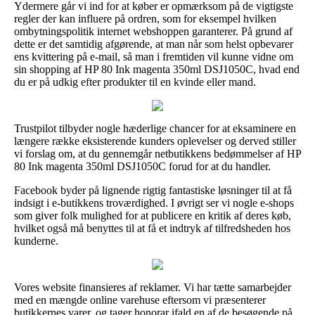
Ydermere går vi ind for at køber er opmærksom på de vigtigste
regler der kan influere på ordren, som for eksempel hvilken
ombytningspolitik internet webshoppen garanterer. På grund af
dette er det samtidig afgørende, at man når som helst opbevarer
ens kvittering på e-mail, så man i fremtiden vil kunne vidne om
sin shopping af HP 80 Ink magenta 350ml DSJ1050C, hvad end
du er på udkig efter produkter til en kvinde eller mand.
Trustpilot tilbyder nogle hæderlige chancer for at eksaminere en
længere række eksisterende kunders oplevelser og derved stiller
vi forslag om, at du gennemgår netbutikkens bedømmelser af HP
80 Ink magenta 350ml DSJ1050C forud for at du handler.
Facebook byder på lignende rigtig fantastiske løsninger til at få
indsigt i e-butikkens troværdighed. I øvrigt ser vi nogle e-shops
som giver folk mulighed for at publicere en kritik af deres køb,
hvilket også må benyttes til at få et indtryk af tilfredsheden hos
kunderne.
Vores website finansieres af reklamer. Vi har tætte samarbejder
med en mængde online varehuse eftersom vi præsenterer
butikkernes varer, og tager honorar ifald en af de besøgende på