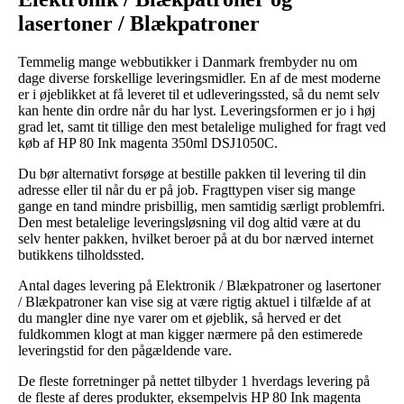
lasertoner / Blækpatroner
Temmelig mange webbutikker i Danmark frembyder nu om
dage diverse forskellige leveringsmidler. En af de mest moderne
er i øjeblikket at få leveret til et udleveringssted, så du nemt selv
kan hente din ordre når du har lyst. Leveringsformen er jo i høj
grad let, samt tit tillige den mest betalelige mulighed for fragt ved
køb af HP 80 Ink magenta 350ml DSJ1050C.
Du bør alternativt forsøge at bestille pakken til levering til din
adresse eller til når du er på job. Fragttypen viser sig mange
gange en tand mindre prisbillig, men samtidig særligt problemfri.
Den mest betalelige leveringsløsning vil dog altid være at du
selv henter pakken, hvilket beroer på at du bor nærved internet
butikkens tilholdssted.
Antal dages levering på Elektronik / Blækpatroner og lasertoner
/ Blækpatroner kan vise sig at være rigtig aktuel i tilfælde af at
du mangler dine nye varer om et øjeblik, så herved er det
fuldkommen klogt at man kigger nærmere på den estimerede
leveringstid for den pågældende vare.
De fleste forretninger på nettet tilbyder 1 hverdags levering på
de fleste af deres produkter, eksempelvis HP 80 Ink magenta