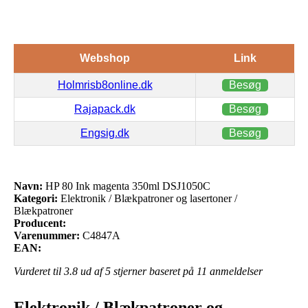
Webshop
Link
Holmrisb8online.dk
Besøg
Rajapack.dk
Besøg
Engsig.dk
Besøg
Navn:
HP 80 Ink magenta 350ml DSJ1050C
Kategori:
Elektronik / Blækpatroner og lasertoner /
Blækpatroner
Producent:
Varenummer:
C4847A
EAN:
Vurderet til
3.8
ud af 5 stjerner baseret på
11
anmeldelser
Elektronik / Blækpatroner og