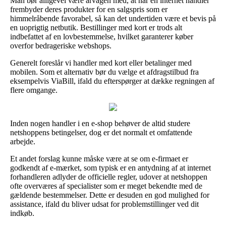
Man bør alligevel være årvågen med, at når en internet handler
frembyder deres produkter for en salgspris som er
himmelråbende favorabel, så kan det undertiden være et bevis på
en uoprigtig netbutik. Bestillinger med kort er trods alt
indbefattet af en lovbestemmelse, hvilket garanterer køber
overfor bedrageriske webshops.
Generelt foreslår vi handler med kort eller betalinger med
mobilen. Som et alternativ bør du vælge et afdragstilbud fra
eksempelvis ViaBill, ifald du efterspørger at dække regningen af
flere omgange.
Inden nogen handler i en e-shop behøver de altid studere
netshoppens betingelser, dog er det normalt et omfattende
arbejde.
Et andet forslag kunne måske være at se om e-firmaet er
godkendt af e-mærket, som typisk er en antydning af at internet
forhandleren adlyder de officielle regler, udover at netshoppen
ofte overværes af specialister som er meget bekendte med de
gældende bestemmelser. Dette er desuden en god mulighed for
assistance, ifald du bliver udsat for problemstillinger ved dit
indkøb.