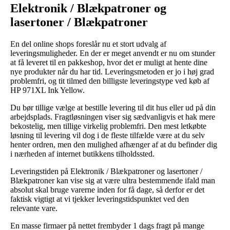
Elektronik / Blækpatroner og
lasertoner / Blækpatroner
En del online shops foreslår nu et stort udvalg af
leveringsmuligheder. En der er meget anvendt er nu om stunder
at få leveret til en pakkeshop, hvor det er muligt at hente dine
nye produkter når du har tid. Leveringsmetoden er jo i høj grad
problemfri, og tit tilmed den billigste leveringstype ved køb af
HP 971XL Ink Yellow.
Du bør tillige vælge at bestille levering til dit hus eller ud på din
arbejdsplads. Fragtløsningen viser sig sædvanligvis et hak mere
bekostelig, men tillige virkelig problemfri. Den mest letkøbte
løsning til levering vil dog i de fleste tilfælde være at du selv
henter ordren, men den mulighed afhænger af at du befinder dig
i nærheden af internet butikkens tilholdssted.
Leveringstiden på Elektronik / Blækpatroner og lasertoner /
Blækpatroner kan vise sig at være ultra bestemmende ifald man
absolut skal bruge varerne inden for få dage, så derfor er det
faktisk vigtigt at vi tjekker leveringstidspunktet ved den
relevante vare.
En masse firmaer på nettet frembyder 1 dags fragt på mange