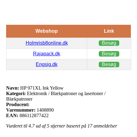
Webshop
Link
Holmrisb8online.dk
Besøg
Rajapack.dk
Besøg
Engsig.dk
Besøg
Navn:
HP 971XL Ink Yellow
Kategori:
Elektronik / Blækpatroner og lasertoner /
Blækpatroner
Producent:
Varenummer:
1408890
EAN:
886112877422
Vurderet til
4.7
ud af 5 stjerner baseret på
17
anmeldelser