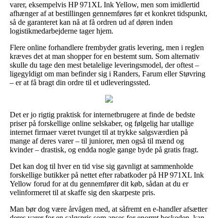
varer, eksempelvis HP 971XL Ink Yellow, men som imidlertid
afhænger af at bestillingen gennemføres før et konkret tidspunkt,
så de garanteret kan nå at få ordren ud af døren inden
logistikmedarbejderne tager hjem.
Flere online forhandlere frembyder gratis levering, men i reglen
kræves det at man shopper for en bestemt sum. Som alternativ
skulle du tage den mest betalelige leveringsmodel, der oftest –
ligegyldigt om man befinder sig i Randers, Farum eller Støvring
– er at få bragt din ordre til et udleveringssted.
Det er jo rigtig praktisk for internetbrugere at finde de bedste
priser på forskellige online selskaber, og følgelig har utallige
internet firmaer været tvunget til at trykke salgsværdien på
mange af deres varer – til juniorer, men også til mænd og
kvinder – drastisk, og endda nogle gange byde på gratis fragt.
Det kan dog til hver en tid vise sig gavnligt at sammenholde
forskellige butikker på nettet efter rabatkoder på HP 971XL Ink
Yellow forud for at du gennemfører dit køb, sådan at du er
velinformeret til at skaffe sig den skarpeste pris.
Man bør dog være årvågen med, at såfremt en e-handler afsætter
deres varer for en salgspris som anses for enormt beskeden, kan