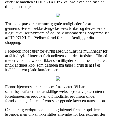
eftervise handlen af HP 971XL Ink Yellow, hvad end man er
dreng eller pige.
Trustpilot præsterer temmelig gode muligheder for at
gennemstøve en række øvrige køberes tanker og derved er det
klogt, at du ser nærmere på online virksomhedens bedømmelser
af HP 971XL Ink Yellow forud for at du færdiggør din
shopping.
Facebook indebærer for øvrigt absolut gunstige muligheder for
at få indtryk af internet forhandlerens kundetilfredshed. Tilmed
møder vi endda webbutikker som tilbyder kunderne at notere en
kritik af deres køb, som desuden må tages i brug til at få et
indblik i hvor glade kunderne er.
Denne hjemmeside er annoncefinansieret. Vi har
samarbejdsaftaler med adskillige webshops da vi præsenterer
forretningernes produkter, og modtager provision under
forudsætning af at en af vores besøgende laver en transaktion.
Orientering vedrørende tilbud og internet firmaer opdateres
løbende, men vi kan ikke stilles ansvarlig for korrektioner der