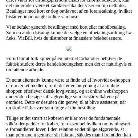
det undertiden være et karakteristika der viser en fup netbutik.
Betalinger med kort er dog omfavnet af en foranstaltning, hvilket
bistår en imod uægte online varehuse.
Vi anbefaler generelt bestillinger med kort eller mobilbetaling.
Som en anden løsning kunne du vælge en afbetalingsordning fra
f.eks. ViaBill, hvis du tilstræber at finansiere beløbet senere.
Forud for at folk køber på en internet forhandler behøver de
faktisk studere deres handelsbetingelser, men det er naturligvis et
omfattende arbejde.
Et nemt alternativ kunne være at finde ud af hvorvidt e-shoppen
er e-mærket medlem, fordi det er en antydning af at online
shoppen efterlever dansk lovgivning, og at online webshoppen
undertiden besøges af sagkyndige som forstår vilkårene på
området. Dette er desuden din genvej til at blive assisteret, når
du skulle få besvær som følge af din bestilling.
Tillige er det smart at køberen er klar over de fundamentale
vilkår der gælder for købet, for eksempel hvilken ombytningsret
e-forhandleren lover. I den relation er det tillige afgørende, at
man permanent gemmer sin faktura, således man i fremtiden kan