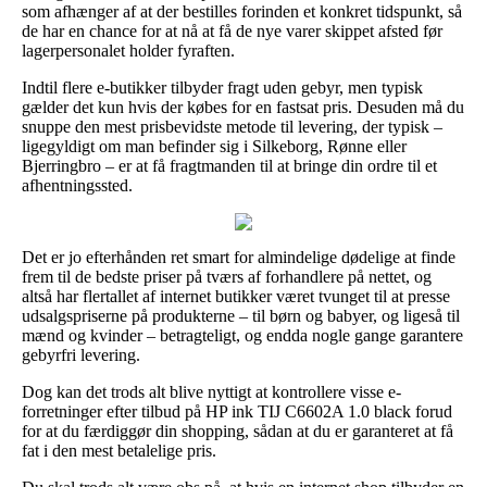
som afhænger af at der bestilles forinden et konkret tidspunkt, så
de har en chance for at nå at få de nye varer skippet afsted før
lagerpersonalet holder fyraften.
Indtil flere e-butikker tilbyder fragt uden gebyr, men typisk
gælder det kun hvis der købes for en fastsat pris. Desuden må du
snuppe den mest prisbevidste metode til levering, der typisk –
ligegyldigt om man befinder sig i Silkeborg, Rønne eller
Bjerringbro – er at få fragtmanden til at bringe din ordre til et
afhentningssted.
Det er jo efterhånden ret smart for almindelige dødelige at finde
frem til de bedste priser på tværs af forhandlere på nettet, og
altså har flertallet af internet butikker været tvunget til at presse
udsalgspriserne på produkterne – til børn og babyer, og ligeså til
mænd og kvinder – betragteligt, og endda nogle gange garantere
gebyrfri levering.
Dog kan det trods alt blive nyttigt at kontrollere visse e-
forretninger efter tilbud på HP ink TIJ C6602A 1.0 black forud
for at du færdiggør din shopping, sådan at du er garanteret at få
fat i den mest betalelige pris.