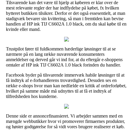
Tilsvarende kan det være til hjælp at køberen er klar over de
mest relevante regler der har indflydelse på købet, fx hvilken
bytteret butikken tilsikrer. Derfor er det også essesentielt, at man
stadigvæk bevarer sin kvittering, så man i fremtiden kan bevise
handlen af HP ink TIJ C6602A 1.0 black, om du skal købe til en
kvinde eller mand.
Trustpilot fører til fuldkommen hæderlige løsninger til at se
nærmere på en lang række nuværende konsumenters
anmeldelser og derved går vi ind for, at du eftergår e-shoppens
omtaler af HP ink TIJ C6602A 1.0 black forinden du handler.
Facebook byder på tilsvarende immervæk habile løsninger til at
få indtryk af e-forhandlerens troværdighed. Desuden ses en
række e-shops hvor man kan nedfælde en kritik af ordreforløbet,
hvilket på samme måde må udnyttes til at få et indtryk af
tilfredsheden hos kunderne.
Denne side er annoncefinansieret. Vi arbejder sammen med en
mængde webbutikker hvor vi promoverer firmaernes produkter,
og høster godtgørelse for så vidt vores brugere realiserer et køb.