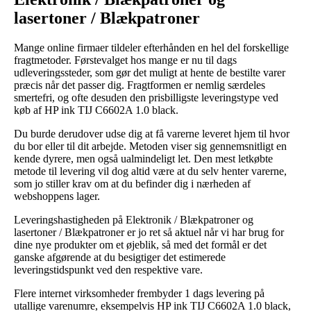
lasertoner / Blækpatroner
Mange online firmaer tildeler efterhånden en hel del forskellige
fragtmetoder. Førstevalget hos mange er nu til dags
udleveringssteder, som gør det muligt at hente de bestilte varer
præcis når det passer dig. Fragtformen er nemlig særdeles
smertefri, og ofte desuden den prisbilligste leveringstype ved
køb af HP ink TIJ C6602A 1.0 black.
Du burde derudover udse dig at få varerne leveret hjem til hvor
du bor eller til dit arbejde. Metoden viser sig gennemsnitligt en
kende dyrere, men også ualmindeligt let. Den mest letkøbte
metode til levering vil dog altid være at du selv henter varerne,
som jo stiller krav om at du befinder dig i nærheden af
webshoppens lager.
Leveringshastigheden på Elektronik / Blækpatroner og
lasertoner / Blækpatroner er jo ret så aktuel når vi har brug for
dine nye produkter om et øjeblik, så med det formål er det
ganske afgørende at du besigtiger det estimerede
leveringstidspunkt ved den respektive vare.
Flere internet virksomheder frembyder 1 dags levering på
utallige varenumre, eksempelvis HP ink TIJ C6602A 1.0 black,