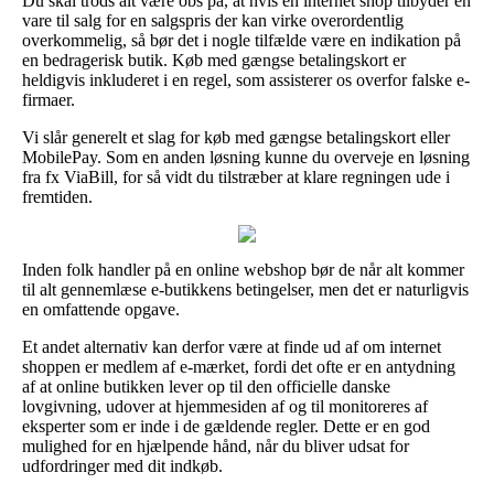
Du skal trods alt være obs på, at hvis en internet shop tilbyder en
vare til salg for en salgspris der kan virke overordentlig
overkommelig, så bør det i nogle tilfælde være en indikation på
en bedragerisk butik. Køb med gængse betalingskort er
heldigvis inkluderet i en regel, som assisterer os overfor falske e-
firmaer.
Vi slår generelt et slag for køb med gængse betalingskort eller
MobilePay. Som en anden løsning kunne du overveje en løsning
fra fx ViaBill, for så vidt du tilstræber at klare regningen ude i
fremtiden.
Inden folk handler på en online webshop bør de når alt kommer
til alt gennemlæse e-butikkens betingelser, men det er naturligvis
en omfattende opgave.
Et andet alternativ kan derfor være at finde ud af om internet
shoppen er medlem af e-mærket, fordi det ofte er en antydning
af at online butikken lever op til den officielle danske
lovgivning, udover at hjemmesiden af og til monitoreres af
eksperter som er inde i de gældende regler. Dette er en god
mulighed for en hjælpende hånd, når du bliver udsat for
udfordringer med dit indkøb.