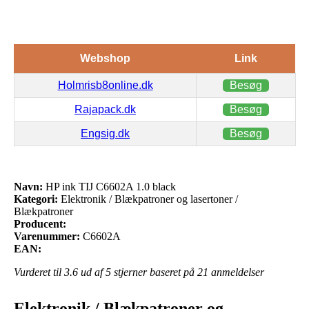
Webshop
Link
Holmrisb8online.dk
Besøg
Rajapack.dk
Besøg
Engsig.dk
Besøg
Navn:
HP ink TIJ C6602A 1.0 black
Kategori:
Elektronik / Blækpatroner og lasertoner /
Blækpatroner
Producent:
Varenummer:
C6602A
EAN:
Vurderet til
3.6
ud af 5 stjerner baseret på
21
anmeldelser
Elektronik / Blækpatroner og