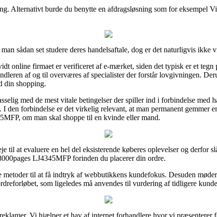
ling. Alternativt burde du benytte en afdragsløsning som for eksempel Via
 man sådan set studere deres handelsaftale, dog er det naturligvis ikke
t online firmaet er verificeret af e-mærket, siden det typisk er et tegn
andleren af og til overværes af specialister der forstår lovgivningen. De
d din shopping.
sselig med de mest vitale betingelser der spiller ind i forbindelse med
. I den forbindelse er det virkelig relevant, at man permanent gemmer en
5MFP, om man skal shoppe til en kvinde eller mand.
e til at evaluere en hel del eksisterende køberes oplevelser og derfor slå
8000pages LJ4345MFP forinden du placerer din ordre.
e metoder til at få indtryk af webbutikkens kundefokus. Desuden møder
ordreforløbet, som ligeledes må anvendes til vurdering af tidligere kunde
a reklamer. Vi hjælper et hav af internet forhandlere hvor vi præsenterer