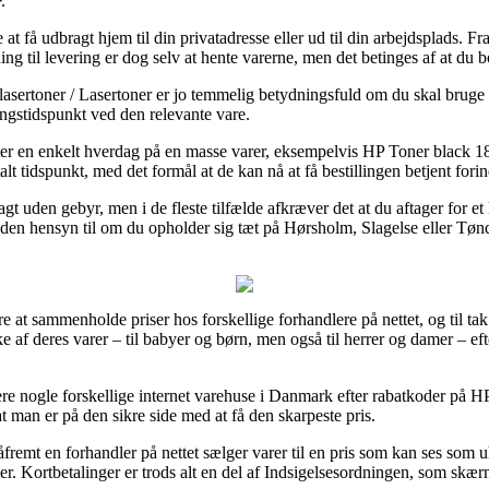
.
få udbragt hjem til din privatadresse eller ud til din arbejdsplads. Fra
ing til levering er dog selv at hente varerne, men det betinges af at du 
asertoner / Lasertoner er jo temmelig betydningsfuld om du skal bruge pr
ingstidspunkt ved den relevante vare.
efter en enkelt hverdag på en masse varer, eksempelvis HP Toner black
aftalt tidspunkt, med det formål at de kan nå at få bestillingen betjent for
agt uden gebyr, men i de fleste tilfælde afkræver det at du aftager for e
uden hensyn til om du opholder sig tæt på Hørsholm, Slagelse eller Tønde
re at sammenholde priser hos forskellige forhandlere på nettet, og til ta
e af deres varer – til babyer og børn, men også til herrer og damer – e
icere nogle forskellige internet varehuse i Danmark efter rabatkoder 
t man er på den sikre side med at få den skarpeste pris.
remt en forhandler på nettet sælger varer til en pris som kan ses som uh
ler. Kortbetalinger er trods alt en del af Indsigelsesordningen, som skæ