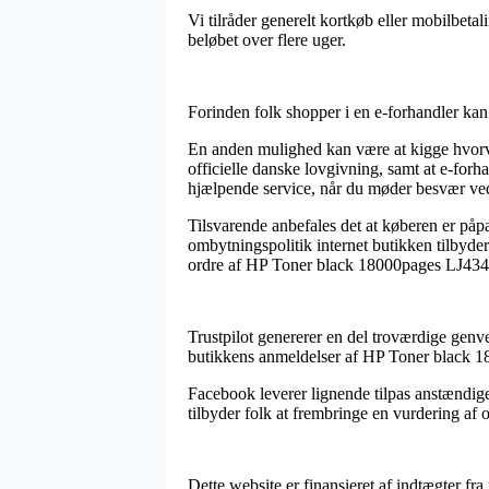
Vi tilråder generelt kortkøb eller mobilbeta
beløbet over flere uger.
Forinden folk shopper i en e-forhandler kan
En anden mulighed kan være at kigge hvorvid
officielle danske lovgivning, samt at e-forh
hjælpende service, når du møder besvær ve
Tilsvarende anbefales det at køberen er påpa
ombytningspolitik internet butikken tilbyder
ordre af HP Toner black 18000pages LJ434
Trustpilot genererer en del troværdige genvej
butikkens anmeldelser af HP Toner black 1
Facebook leverer lignende tilpas anstændig
tilbyder folk at frembringe en vurdering af 
Dette website er finansieret af indtægter fr