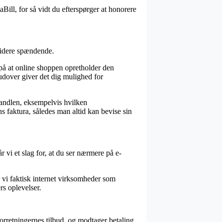
Bill, for så vidt du efterspørger at honorere
 videre spændende.
 på at online shoppen opretholder den
rudover giver det dig mulighed for
 handlen, eksempelvis hvilken
s faktura, således man altid kan bevise sin
r vi et slag for, at du ser nærmere på e-
 vi faktisk internet virksomheder som
rs oplevelser.
 forretningernes tilbud, og modtager betaling