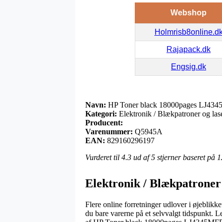
Webshop
Holmrisb8online.d
Rajapack.dk
Engsig.dk
Navn:
HP Toner black 18000pages LJ43
Kategori:
Elektronik / Blækpatroner og lase
Producent:
Varenummer:
Q5945A
EAN:
829160296197
Vurderet til
4.3
ud af 5 stjerner baseret på
1
Elektronik / Blækpatroner 
Flere online forretninger udlover i øjeblikk
du bare varerne på et selvvalgt tidspunkt. 