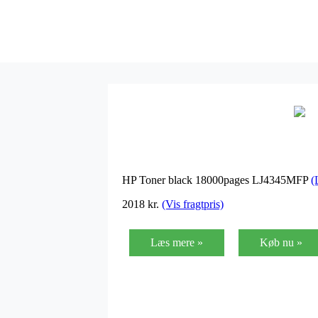
HP Toner black 18000pages LJ4345MFP
(
2018
kr.
(Vis fragtpris)
Læs mere »
Køb nu »