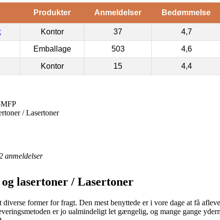
Produkter
Anmeldelser
Bedømmelse
k
Kontor
37
4,7
Emballage
503
4,6
Kontor
15
4,4
45MFP
rtoner / Lasertoner
2
anmeldelser
og lasertoner / Lasertoner
et diverse former for fragt. Den mest benyttede er i vore dage at få afl
Leveringsmetoden er jo ualmindeligt let gængelig, og mange gange yderm