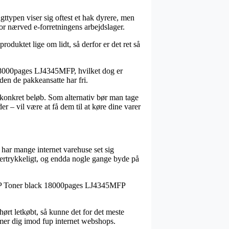
gttypen viser sig oftest et hak dyrere, men
bor nærved e-forretningens arbejdslager.
oduktet lige om lidt, så derfor er det ret så
 18000pages LJ4345MFP, hvilket dog er
inden de pakkeansatte har fri.
t konkret beløb. Som alternativ bør man tage
r – vil være at få dem til at køre dine varer
k har mange internet varehuse set sig
ftertrykkeligt, og endda nogle gange byde på
på HP Toner black 18000pages LJ4345MFP
ørt letkøbt, så kunne det for det meste
rmer dig imod fup internet webshops.