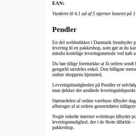
EAN:
Vurderet til
4.1
ud af 5 stjerner baseret på
1
Pendler
En del webbutikker i Danmark frembyder på
levering til en pakkeshop, som gør at du ka
mindst kostelige leveringsmetode ved køb 
Du bør tillige foretrække at få ordren sendt 
gengæld særdeles enkel. Den billigste metod
online shoppens hjemsted.
Leveringshastigheden på Pendler er selvfølge
man tjekker det anslåede leveringstidspunk
Størstedelen af online varehuse tilbyder da
afhænger af at ordren gennemføres tidligere e
Nogle enkelte internet webshops tilbyder po
leveringsmulighed, der i de fleste tilfælde –
pakkeshop.