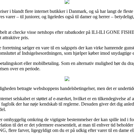
priser i blandt flere internet butikker i Danmark, og så har langt de fles
 varer – til juniorer, og ligeledes også til damer og herrer – betydelig
elt at checke visse netshops efter rabatkoder på ILI-ILI GONE FISHING
 attraktive pris.
e forretning sælger en vare til en salgspris der kan virke hamrende gunst
 omsluttet af Indsigelsesordningen, som hjælper køber imod snydagtige e
 betalingskort eller mobilbetaling. Som en alternativ mulighed bør du dra
prisen over en periode.
keligheden betragte webshoppens handelsbetingelser, men det er underti
nternet selskabet er støttet af e-mærket, hvilket er en tilkendegivelse
af fagfolk der har nøje kendskab til reglerne. Desuden giver det dig anle
del.
n er omhyggelig omkring de vigtigste bestemmelser der kan spille ind i 
lation til det er det ydermere essesentielt, at man til enhver tid beholde
lere farver, ligegyldigt om du er på udkig efter varer til en dame ell