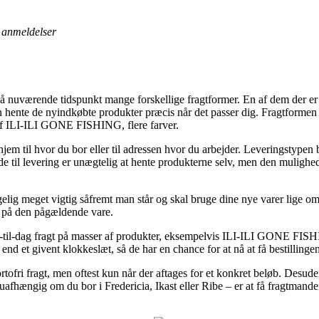
anmeldelser
 nuværende tidspunkt mange forskellige fragtformer. En af dem der er
n hente de nyindkøbte produkter præcis når det passer dig. Fragtformen 
af ILI-ILI GONE FISHING, flere farver.
hjem til hvor du bor eller til adressen hvor du arbejder. Leveringstypen 
e til levering er unægtelig at hente produkterne selv, men den mulighe
lig meget vigtig såfremt man står og skal bruge dine nye varer lige om l
t på den pågældende vare.
g-til-dag fragt på masser af produkter, eksempelvis ILI-ILI GONE FISH
nd et givent klokkeslæt, så de har en chance for at nå at få bestillingen
rtofri fragt, men oftest kun når der aftages for et konkret beløb. Desu
 uafhængig om du bor i Fredericia, Ikast eller Ribe – er at få fragtmanden 