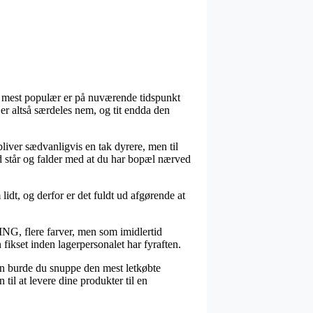
 mest populær er på nuværende tidspunkt
er altså særdeles nem, og tit endda den
bliver sædvanligvis en tak dyrere, men til
d står og falder med at du har bopæl nærved
idt, og derfor er det fuldt ud afgørende at
ING, flere farver, men som imidlertid
 fikset inden lagerpersonalet har fyraften.
den burde du snuppe den mest letkøbte
til at levere dine produkter til en