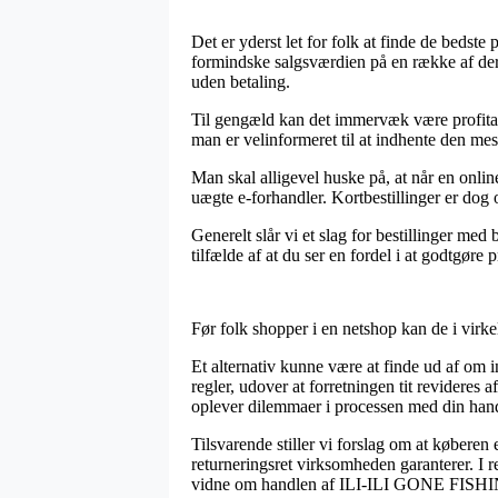
Det er yderst let for folk at finde de bedste 
formindske salgsværdien på en række af deres
uden betaling.
Til gengæld kan det immervæk være profitab
man er velinformeret til at indhente den mest
Man skal alligevel huske på, at når en onlin
uægte e-forhandler. Kortbestillinger er dog
Generelt slår vi et slag for bestillinger med
tilfælde af at du ser en fordel i at godtgøre 
Før folk shopper i en netshop kan de i vir
Et alternativ kunne være at finde ud af om i
regler, udover at forretningen tit revideres 
oplever dilemmaer i processen med din han
Tilsvarende stiller vi forslag om at købere
returneringsret virksomheden garanterer. I re
vidne om handlen af ILI-ILI GONE FISHING, f