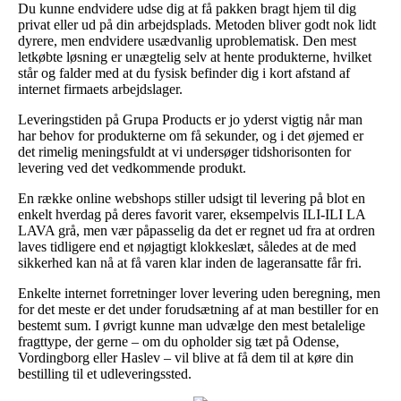
Du kunne endvidere udse dig at få pakken bragt hjem til dig
privat eller ud på din arbejdsplads. Metoden bliver godt nok lidt
dyrere, men endvidere usædvanlig uproblematisk. Den mest
letkøbte løsning er unægtelig selv at hente produkterne, hvilket
står og falder med at du fysisk befinder dig i kort afstand af
internet firmaets arbejdslager.
Leveringstiden på Grupa Products er jo yderst vigtig når man
har behov for produkterne om få sekunder, og i det øjemed er
det rimelig meningsfuldt at vi undersøger tidshorisonten for
levering ved det vedkommende produkt.
En række online webshops stiller udsigt til levering på blot en
enkelt hverdag på deres favorit varer, eksempelvis ILI-ILI LA
LAVA grå, men vær påpasselig da det er regnet ud fra at ordren
laves tidligere end et nøjagtigt klokkeslæt, således at de med
sikkerhed kan nå at få varen klar inden de lageransatte får fri.
Enkelte internet forretninger lover levering uden beregning, men
for det meste er det under forudsætning af at man bestiller for en
bestemt sum. I øvrigt kunne man udvælge den mest betalelige
fragttype, der gerne – om du opholder sig tæt på Odense,
Vordingborg eller Haslev – vil blive at få dem til at køre din
bestilling til et udleveringssted.