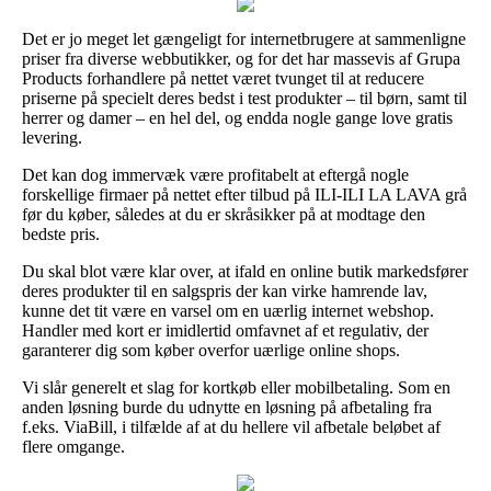
Det er jo meget let gængeligt for internetbrugere at sammenligne
priser fra diverse webbutikker, og for det har massevis af Grupa
Products forhandlere på nettet været tvunget til at reducere
priserne på specielt deres bedst i test produkter – til børn, samt til
herrer og damer – en hel del, og endda nogle gange love gratis
levering.
Det kan dog immervæk være profitabelt at eftergå nogle
forskellige firmaer på nettet efter tilbud på ILI-ILI LA LAVA grå
før du køber, således at du er skråsikker på at modtage den
bedste pris.
Du skal blot være klar over, at ifald en online butik markedsfører
deres produkter til en salgspris der kan virke hamrende lav,
kunne det tit være en varsel om en uærlig internet webshop.
Handler med kort er imidlertid omfavnet af et regulativ, der
garanterer dig som køber overfor uærlige online shops.
Vi slår generelt et slag for kortkøb eller mobilbetaling. Som en
anden løsning burde du udnytte en løsning på afbetaling fra
f.eks. ViaBill, i tilfælde af at du hellere vil afbetale beløbet af
flere omgange.