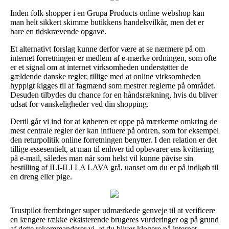
Inden folk shopper i en Grupa Products online webshop kan
man helt sikkert skimme butikkens handelsvilkår, men det er
bare en tidskrævende opgave.
Et alternativt forslag kunne derfor være at se nærmere på om
internet forretningen er medlem af e-mærke ordningen, som ofte
er et signal om at internet virksomheden understøtter de
gældende danske regler, tillige med at online virksomheden
hyppigt kigges til af fagmænd som mestrer reglerne på området.
Desuden tilbydes du chance for en håndsrækning, hvis du bliver
udsat for vanskeligheder ved din shopping.
Dertil går vi ind for at køberen er oppe på mærkerne omkring de
mest centrale regler der kan influere på ordren, som for eksempel
den returpolitik online forretningen benytter. I den relation er det
tillige essesentielt, at man til enhver tid opbevarer ens kvittering
på e-mail, således man når som helst vil kunne påvise sin
bestilling af ILI-ILI LA LAVA grå, uanset om du er på indkøb til
en dreng eller pige.
Trustpilot frembringer super udmærkede genveje til at verificere
en længere række eksisterende brugeres vurderinger og på grund
af dette rekommanderer vi, at du bliver klogere på internet