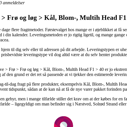
0
anmeldelser
> Frø og løg > Kål, Blom-, Multih Head F1
dage flere fragtmetoder. Førstevalget hos mange er i øjeblikket at få se
d i din kalender. Leveringsmetoden er jo rigtig ligetil, og mange gange o
racea.
hjem til dig selv eller til adressen på dit arbejde. Leveringstypen er u
prisbevidste leveringstype vil dog altid være at du selv henter produkt
 > Frø > Frø og løg > Kål, Blom-, Multih Head F1 > 40 er jo ekstremt u
g af den grund er det ret så passende at vi tjekker den estimerede leveri
ag-til-dag fragt på flere produkter, eksempelvis Kål, Blom-, Multih He
 givent tidspunkt, sådan at de kan nå at få de nye varer pakket forinden
den gebyr, men i mange tilfælde stiller det krav om at der købes for en
ilfælde – ligegyldigt om man befinder sig i Næstved, Solrød Strand eller Ha