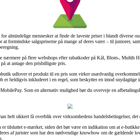
 for almindelige mennesker at finde de laveste priser i blandt diverse ou
r at formindske salgspriserne på mange af deres varer – til juniorer, samt
beregning.
at se nærmere på flere webshops efter rabatkoder på Kål, Blom-, Multih H
å at antage den prisbilligste pris.
bbutik udlover et produkt til en pris som virker usædvanlig overkomme
 er heldigvis inkluderet i en regel, som beskytter en imod snydagtige i
r MobilePay. Som en alternativ mulighed bør du overveje en afbetalingsl
man helt sikkert få overblik over virksomhedens handelsbetingelser, det 
n er tilsluttet e-mærket, siden det bør være en indikation om at e-butik
res af jurister som har den nødvendige knowhow om de gældende love. 
b.