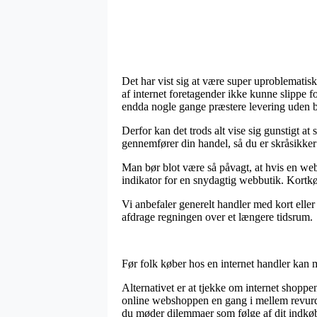
Det har vist sig at være super uproblematisk
af internet foretagender ikke kunne slippe fo
endda nogle gange præstere levering uden 
Derfor kan det trods alt vise sig gunstigt 
gennemfører din handel, så du er skråsikker p
Man bør blot være så påvagt, at hvis en we
indikator for en snydagtig webbutik. Kortkøb
Vi anbefaler generelt handler med kort elle
afdrage regningen over et længere tidsrum.
Før folk køber hos en internet handler kan 
Alternativet er at tjekke om internet shoppe
online webshoppen en gang i mellem revurde
du møder dilemmaer som følge af dit indkø