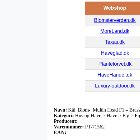
Webshop
Blomsterverden.dk
MoreLand.dk
Texas.dk
Haveglad.dk
Plantetorvet.dk
HaveHandel.dk
Luxury-outdoor.dk
Navn:
Kål, Blom-, Multih Head F1 – Brass
Kategori:
Hus og Have > Have > Frø > Frø
Producent:
Varenummer:
PT-71562
EAN: