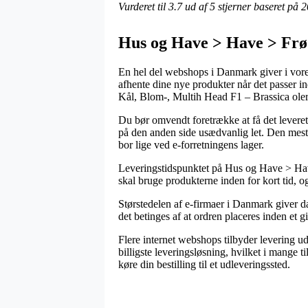
Vurderet til
3.7
ud af 5 stjerner baseret på
2
Hus og Have > Have > Frø 
En hel del webshops i Danmark giver i vore 
afhente dine nye produkter når det passer in
Kål, Blom-, Multih Head F1 – Brassica ole
Du bør omvendt foretrække at få det leveret 
på den anden side usædvanlig let. Den mest 
bor lige ved e-forretningens lager.
Leveringstidspunktet på Hus og Have > Have
skal bruge produkterne inden for kort tid, o
Størstedelen af e-firmaer i Danmark giver d
det betinges af at ordren placeres inden et
Flere internet webshops tilbyder levering u
billigste leveringsløsning, hvilket i mange t
køre din bestilling til et udleveringssted.