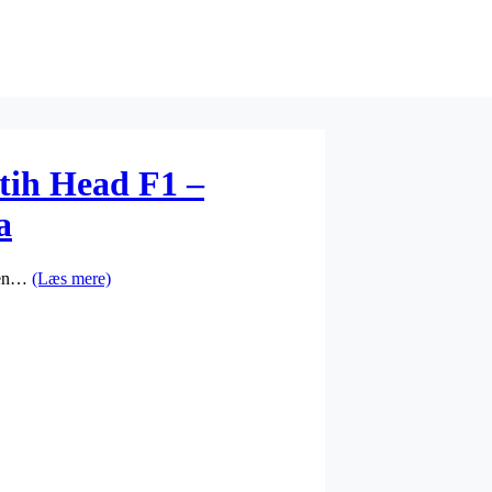
tih Head F1 –
a
tten…
(Læs mere)