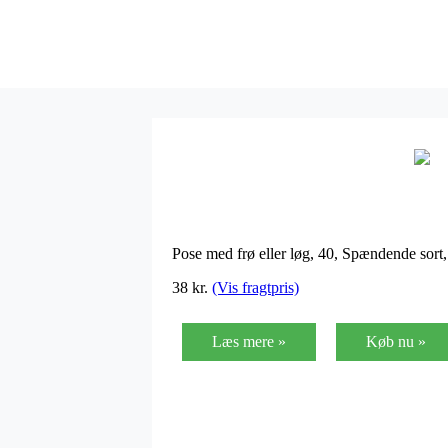
Pose med frø eller løg, 40, Spændende sor
38
kr.
(Vis fragtpris)
Læs mere »
Køb nu »