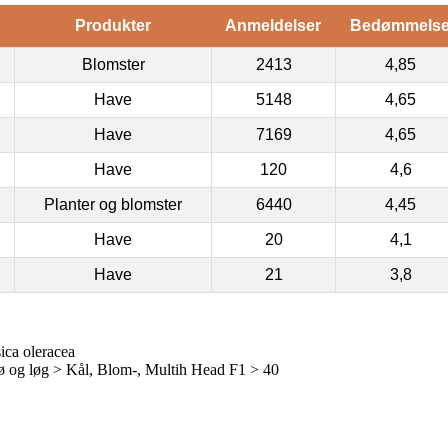
Produkter
Anmeldelser
Bedømmels
Blomster
2413
4,85
Have
5148
4,65
Have
7169
4,65
Have
120
4,6
Planter og blomster
6440
4,45
Have
20
4,1
Have
21
3,8
ica oleracea
 og løg > Kål, Blom-, Multih Head F1 > 40