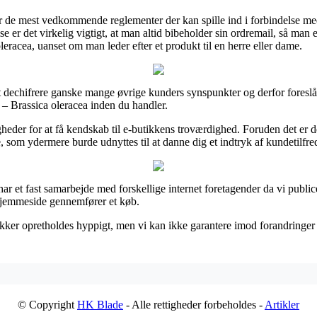
ver de mest vedkommende reglementer der kan spille ind i forbindelse me
se er det virkelig vigtigt, at man altid bibeholder sin ordremail, så man
eracea, uanset om man leder efter et produkt til en herre eller dame.
il at dechifrere ganske mange øvrige kunders synspunkter og derfor foresl
– Brassica oleracea inden du handler.
heder for at få kendskab til e-butikkens troværdighed. Foruden det er 
, som ydermere burde udnyttes til at danne dig et indtryk af kundetilfr
ar et fast samarbejde med forskellige internet foretagender da vi publi
s hjemmeside gennemfører et køb.
er opretholdes hyppigt, men vi kan ikke garantere imod forandringer de
© Copyright
HK Blade
- Alle rettigheder forbeholdes -
Artikler