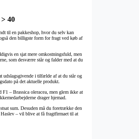
 > 40
ndt til en pakkeshop, hvor du selv kan
gså den billigste form for fragt ved køb af
heldigvis en sjat mere omkostningsfuld, men
erne, som desværre står og falder med at du
dslagsgivende i tilfælde af at du står og
ngsdato på det aktuelle produkt.
ad F1 – Brassica oleracea, men glem ikke at
 pakkemedarbejderne drager hjemad.
 fastsat sum. Desuden må du foretrække den
slev – vil blive at få fragtfirmaet til at