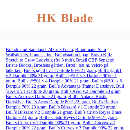
HK Blade
Brandmand Sam tapet 243 x 305 cm
,
Brandmand Sam
Wallstickers
,
brandstation
,
Brandstation i pap
,
Bravo Kidz
Stretch to Grow Ladybug (fra 3 mdr)
,
Brazil CBF Sengetøj
,
Bristle Blocks
,
Brostens gården
,
Brød i træ m. velcro på
tallerken
,
Bull´s @501 v.1 Dartpile 90% 21 gram
,
Bull´s @501
v.2 Dartpile 90% 21 gram
,
Bull´s @501 v.3 Dartpile 90% 21
gram
,
Bull´s @501 v.4 Dartpile 90% 21 gram
,
Bull´s @501 v.5
Dartpile 90% 22 gram
,
Bull´s Advantage Trainer Dartskive
,
Bull
´s Aero v.1 Dartpile 20 gram
,
Bull´s Aero v.2 Dartpile 20 gram
,
Bull´s Aero v.3 Dartpile 21 gram
,
Bull´s Antares Bristle
Dartskive
,
Bull´s Artos Dartpile 80% 22 gram
,
Bull´s Ballista
Dartpile 70% 23 gram
,
Bull´s Blizzard v.1 Dartpile 20 gram
,
Bull´s Blizzard v.2 Dartpile 21 gram
,
Bull´s Cristo Reyes Brass
Dartpile 21 gram
,
Bull´s Cristo Reyes Dartpile 90% 21 gram
,
Bull´s Curvex v.1 Dartpile 90% 21 gram
,
Bull´s Curvex v.2
Dartpile 90% 22 gram
,
Bull´s Curvex v.3 Dartpile 90% 22 gram
,