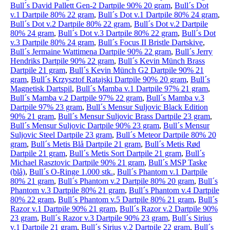
Bull´s David Pallett Gen-2 Dartpile 90% 20 gram
,
Bull´s Dot
v.1 Dartpile 80% 22 gram
,
Bull´s Dot v.1 Dartpile 80% 24 gram
,
Bull´s Dot v.2 Dartpile 80% 22 gram
,
Bull´s Dot v.2 Dartpile
80% 24 gram
,
Bull´s Dot v.3 Dartpile 80% 22 gram
,
Bull´s Dot
v.3 Dartpile 80% 24 gram
,
Bull´s Focus II Bristle Dartskive
,
Bull´s Jermaine Wattimena Dartpile 90% 22 gram
,
Bull´s Jerry
Hendriks Dartpile 90% 22 gram
,
Bull´s Kevin Münch Brass
Dartpile 21 gram
,
Bull´s Kevin Münch G2 Dartpile 90% 21
gram
,
Bull´s Krzysztof Ratajski Dartpile 90% 20 gram
,
Bull´s
Magnetisk Dartspil
,
Bull´s Mamba v.1 Dartpile 97% 21 gram
,
Bull´s Mamba v.2 Dartpile 97% 22 gram
,
Bull´s Mamba v.3
Dartpile 97% 23 gram
,
Bull´s Mensur Suljovic Black Edition
90% 21 gram
,
Bull´s Mensur Suljovic Brass Dartpile 23 gram
,
Bull´s Mensur Suljovic Dartpile 90% 23 gram
,
Bull´s Mensur
Suljovic Steel Dartpile 23 gram
,
Bull´s Meteor Dartpile 80% 20
gram
,
Bull´s Metis Blå Dartpile 21 gram
,
Bull´s Metis Rød
Dartpile 21 gram
,
Bull´s Metis Sort Dartpile 21 gram
,
Bull´s
Michael Rasztovic Dartpile 90% 21 gram
,
Bull´s MSP Taske
(blå)
,
Bull´s O-Ringe 1.000 stk.
,
Bull´s Phantom v.1 Dartpile
80% 21 gram
,
Bull´s Phantom v.2 Dartpile 80% 20 gram
,
Bull´s
Phantom v.3 Dartpile 80% 21 gram
,
Bull´s Phantom v.4 Dartpile
80% 22 gram
,
Bull´s Phantom v.5 Dartpile 80% 21 gram
,
Bull´s
Razor v.1 Dartpile 90% 21 gram
,
Bull´s Razor v.2 Dartpile 90%
23 gram
,
Bull´s Razor v.3 Dartpile 90% 23 gram
,
Bull´s Sirius
v.1 Dartpile 21 gram
,
Bull´s Sirius v.2 Dartpile 22 gram
,
Bull´s