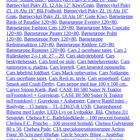
Børnecykel Puky ZL 12 Alu 12″ Kiwi/Grøn
,
Børnecykel Puky
ZL 16 Alu 16″ Blå Fodbold
,
Børnecykel Puky ZL 16 Alu 16″
Grøn
,
Børnecykel Puky ZL 18 Alu 18″ Grøn Kiwi
,
Børnetæppe
Birds of Paradise 120×80
,
Børnetæppe Eventyr 120×80
,
Børnetæppe Fashion Cats 120×80
,
Børnetæppe Miss Cupcake
120×80
,
Børnetæppe Pirater 120×80
,
Børnetæppe Politi
120×80
,
Børnetæppe Pony 120×80
,
Børnetæppe
Redningsaktion 120×80
,
Børnetæppe Riddere 120×80
,
Børnetæppe Rummet 120×80
,
Cars 2 racerbane tapet
,
Cars 2
Rulleskøjter 2-i-1 str. 27 – 29
,
Cars aktivitetsbord
,
Cars
beskyttelsessæt
,
Cars bord og stole
,
Cars børnehavetaske
,
Cars
juniorseng u. madras
,
Cars legetelt
,
Cars lænestol oppustelig
,
Cars løbehjul foldbart
,
Cars Mack opbevaring
,
Cars Natlampe
,
Cars racerbane tapet
,
Cars Reol m. tavle
,
Cars sengebord
,
Cars
Smash and Crash Derby
,
Cars tæppe med hue 100 x 100 cm.
,
Carver Snoop Kælk, Rød
,
CASE IH 580 Super N Traktor
m/Frontskovl + Gravekran
,
CASE IH 580 Super N Traktor
m/Frontskovl + Gravekran + Anhænger
,
Cateye Rapid mini –
Baglygte – 15 lumen – TL-LD635-R USB
,
Chargedspeed
Bilseng med Læder, LED-Lys og Lydpakke, Blå
,
Chelsea 2i1
Sengetøj
,
Chelsea F.C. Badehåndklæde – 100 procent bomuld
,
Chelsea F.C. Poncho – 100 procent bomuld
,
Chelsea Gulvtæppe
80 x 50
,
Chelsea Pude
,
CIA specialoperationsgruppe Action
Figur 30,5cm med tilbehør
,
Circle Society Bling – Justérbar