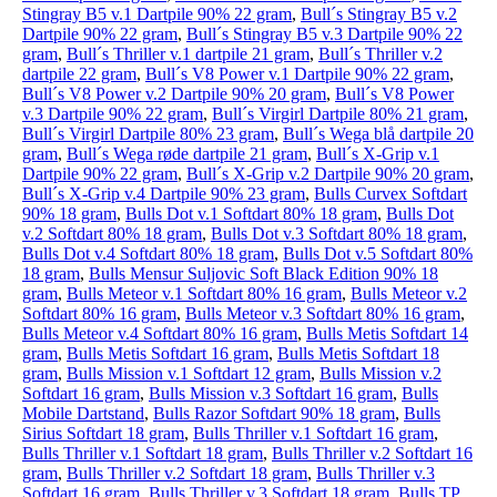
Stingray B5 v.1 Dartpile 90% 22 gram
,
Bull´s Stingray B5 v.2
Dartpile 90% 22 gram
,
Bull´s Stingray B5 v.3 Dartpile 90% 22
gram
,
Bull´s Thriller v.1 dartpile 21 gram
,
Bull´s Thriller v.2
dartpile 22 gram
,
Bull´s V8 Power v.1 Dartpile 90% 22 gram
,
Bull´s V8 Power v.2 Dartpile 90% 20 gram
,
Bull´s V8 Power
v.3 Dartpile 90% 22 gram
,
Bull´s Virgirl Dartpile 80% 21 gram
,
Bull´s Virgirl Dartpile 80% 23 gram
,
Bull´s Wega blå dartpile 20
gram
,
Bull´s Wega røde dartpile 21 gram
,
Bull´s X-Grip v.1
Dartpile 90% 22 gram
,
Bull´s X-Grip v.2 Dartpile 90% 20 gram
,
Bull´s X-Grip v.4 Dartpile 90% 23 gram
,
Bulls Curvex Softdart
90% 18 gram
,
Bulls Dot v.1 Softdart 80% 18 gram
,
Bulls Dot
v.2 Softdart 80% 18 gram
,
Bulls Dot v.3 Softdart 80% 18 gram
,
Bulls Dot v.4 Softdart 80% 18 gram
,
Bulls Dot v.5 Softdart 80%
18 gram
,
Bulls Mensur Suljovic Soft Black Edition 90% 18
gram
,
Bulls Meteor v.1 Softdart 80% 16 gram
,
Bulls Meteor v.2
Softdart 80% 16 gram
,
Bulls Meteor v.3 Softdart 80% 16 gram
,
Bulls Meteor v.4 Softdart 80% 16 gram
,
Bulls Metis Softdart 14
gram
,
Bulls Metis Softdart 16 gram
,
Bulls Metis Softdart 18
gram
,
Bulls Mission v.1 Softdart 12 gram
,
Bulls Mission v.2
Softdart 16 gram
,
Bulls Mission v.3 Softdart 16 gram
,
Bulls
Mobile Dartstand
,
Bulls Razor Softdart 90% 18 gram
,
Bulls
Sirius Softdart 18 gram
,
Bulls Thriller v.1 Softdart 16 gram
,
Bulls Thriller v.1 Softdart 18 gram
,
Bulls Thriller v.2 Softdart 16
gram
,
Bulls Thriller v.2 Softdart 18 gram
,
Bulls Thriller v.3
Softdart 16 gram
,
Bulls Thriller v.3 Softdart 18 gram
,
Bulls TP