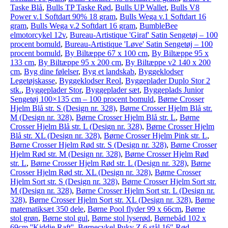
Taske Blå
,
Bulls TP Taske Rød
,
Bulls UP Wallet
,
Bulls V8
Power v.1 Softdart 90% 18 gram
,
Bulls Wega v.1 Softdart 16
gram
,
Bulls Wega v.2 Softdart 16 gram
,
BumbleBee
elmotorcykel 12v
,
Bureau-Artistique 'Giraf' Satin Sengetøj – 100
procent bomuld
,
Bureau-Artistique 'Løve' Satin Sengetøj – 100
procent bomuld
,
By Biltæppe 67 x 100 cm
,
By Biltæppe 95 x
133 cm
,
By Biltæppe 95 x 200 cm
,
By Biltæppe v2 140 x 200
cm
,
Byg dine følelser
,
Byg et landskab
,
Byggeklodser
Legetøjskasse
,
Byggeklodser Reol
,
Byggeplader Duplo Stor 2
stk.
,
Byggeplader Stor
,
Byggeplader sæt
,
Byggeplads Junior
Sengetøj 100×135 cm – 100 procent bomuld
,
Børne Crosser
Hjelm Blå str. S (Design nr. 328)
,
Børne Crosser Hjelm Blå str.
M (Design nr. 328)
,
Børne Crosser Hjelm Blå str. L
,
Børne
Crosser Hjelm Blå str. L (Design nr. 328)
,
Børne Crosser Hjelm
Blå str. XL (Design nr. 328)
,
Børne Crosser Hjelm Pink str. L
,
Børne Crosser Hjelm Rød str. S (Design nr. 328)
,
Børne Crosser
Hjelm Rød str. M (Design nr. 328)
,
Børne Crosser Hjelm Rød
str. L
,
Børne Crosser Hjelm Rød str. L (Design nr. 328)
,
Børne
Crosser Hjelm Rød str. XL (Design nr. 328)
,
Børne Crosser
Hjelm Sort str. S (Design nr. 328)
,
Børne Crosser Hjelm Sort str.
M (Design nr. 328)
,
Børne Crosser Hjelm Sort str. L (Design nr.
328)
,
Børne Crosser Hjelm Sort str. XL (Design nr. 328)
,
Børne
matematiksæt 350 dele
,
Børne Pool flyder 99 x 66cm
,
Børne
stol grøn
,
Børne stol gul
,
Børne stol lyserød
,
Børnebåd 102 x
69cm ''Kiddie Raft''
,
Børnecykel Puky Z 6 stål 16″ Rød
,