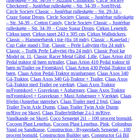
rulleskøjte – Str. 34-39 – Sizzling Cinnamon
,
Circle Society
Checkered – Justérbar rulleskøjte – Str. 34-39 – Sort/Hvid
,
Circle Society Classic – Justérbar rulleskøjte – Str. 29-34 –
Craze Sugar Drops
,
Circle Society Classic – Justérbar rulleskøjte
– Str. 34-39 – Cotton Candy
,
Circle Society Classic – Justérbar
rulleskøjte – Str. 34-39 – Craze Sugar Drops
,
Cirkus Legetelt
,
Cirkus tapet
,
Cirkus tapet 243 x 305 cm
,
Cirkus Wallstickers
,
Classic – Hammerbænk i træ (fra 18 mdr)
,
Classic – Kagefad /
Cup Cake stand i Træ
,
Classic – Perle Labyrint (fra 24 mdr)
,
Classic – Trafik Perle Labyrint (fra 24 mdr)
,
Classic Pool kø
Model nr. 11
,
Classic Racer Metal Gåbil, Lille
,
Claas Arion 410
Pedal traktor til børn m/trailer
,
Claas Arion 410 Pedal traktor til
børn m/Trailer og Frontskovl
,
Claas Arion 430 Pedal-Traktor til
børn
,
Claas Arion Pedal-Traktor m/anhænger
,
Claas Axos 340
Gå-Traktor
,
Claas Axos 340 Gå-Traktor + Trailer
,
Claas Axos
Gå-Traktor med Trailer og værktøj
,
Claas Axos Traktor
m/Frontskovl + Gravekran + Anhænger
,
Claas Axos Traktor
m/Frontskovl + Gravekran + Maxi Anhænger + Værktøj
,
Claas
Hjelm (Justerbar størrelse)
,
Claas Trailer med 2 hjul
,
Claas
Trailer Twin Axle Dump
,
Claas Trailer Twin Axle Dump
m/Rive og Skovl
,
Claas Trailer/trillebør 2-i-1 m/Rive,
Vandkande og Skovl
,
Coco Sengetøj 2i1 – 100 procent bomuld
,
Cocoon Plast Legehus
,
Cocoon Plast Legehus, Pink
,
Colombus
Vand og Sandkasse
,
Construction / Byggeplads Sengetøj – 100
procent bomuld
,
Construction Builder sæt
,
Constructor Gå Bil