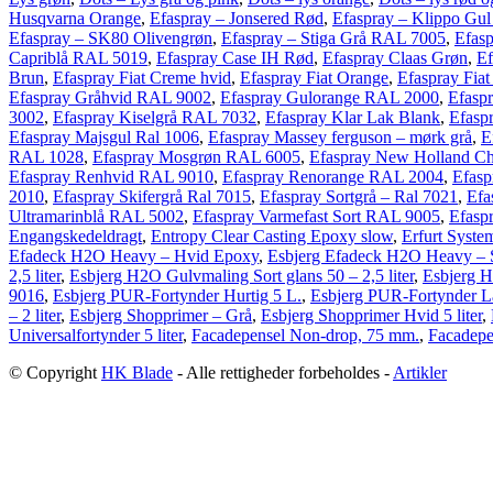
Husqvarna Orange
,
Efaspray – Jonsered Rød
,
Efaspray – Klippo Gu
Efaspray – SK80 Olivengrøn
,
Efaspray – Stiga Grå RAL 7005
,
Efas
Capriblå RAL 5019
,
Efaspray Case IH Rød
,
Efaspray Claas Grøn
,
Ef
Brun
,
Efaspray Fiat Creme hvid
,
Efaspray Fiat Orange
,
Efaspray Fia
Efaspray Gråhvid RAL 9002
,
Efaspray Gulorange RAL 2000
,
Efasp
3002
,
Efaspray Kiselgrå RAL 7032
,
Efaspray Klar Lak Blank
,
Efasp
Efaspray Majsgul Ral 1006
,
Efaspray Massey ferguson – mørk grå
,
E
RAL 1028
,
Efaspray Mosgrøn RAL 6005
,
Efaspray New Holland Ch
Efaspray Renhvid RAL 9010
,
Efaspray Renorange RAL 2004
,
Efasp
2010
,
Efaspray Skifergrå Ral 7015
,
Efaspray Sortgrå – Ral 7021
,
Efa
Ultramarinblå RAL 5002
,
Efaspray Varmefast Sort RAL 9005
,
Efasp
Engangskedeldragt
,
Entropy Clear Casting Epoxy slow
,
Erfurt Syste
Efadeck H2O Heavy – Hvid Epoxy
,
Esbjerg Efadeck H2O Heavy – 
2,5 liter
,
Esbjerg H2O Gulvmaling Sort glans 50 – 2,5 liter
,
Esbjerg H
9016
,
Esbjerg PUR-Fortynder Hurtig 5 L.
,
Esbjerg PUR-Fortynder L
– 2 liter
,
Esbjerg Shopprimer – Grå
,
Esbjerg Shopprimer Hvid 5 liter
,
Universalfortynder 5 liter
,
Facadepensel Non-drop, 75 mm.
,
Facadepe
© Copyright
HK Blade
- Alle rettigheder forbeholdes -
Artikler