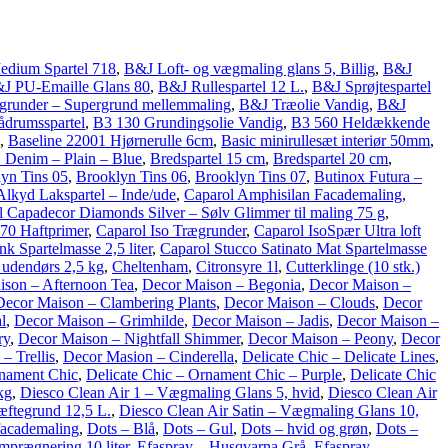
edium Spartel 718
,
B&J Loft- og vægmaling glans 5, Billig
,
B&J
J PU-Emaille Glans 80
,
B&J Rullespartel 12 L.
,
B&J Sprøjtespartel
runder – Supergrund mellemmaling
,
B&J Træolie Vandig
,
B&J
drumsspartel
,
B3 130 Grundingsolie Vandig
,
B3 560 Heldækkende
,
Baseline 22001 Hjørnerulle 6cm
,
Basic minirullesæt interiør 50mm
,
Denim – Plain – Blue
,
Bredspartel 15 cm
,
Bredspartel 20 cm
,
yn Tins 05
,
Brooklyn Tins 06
,
Brooklyn Tins 07
,
Butinox Futura –
Alkyd Lakspartel – Inde/ude
,
Caparol Amphisilan Facademaling
,
l Capadecor Diamonds Silver – Sølv Glimmer til maling 75 g
,
970 Haftprimer
,
Caparol Iso Trægrunder
,
Caparol IsoSpær Ultra loft
k Spartelmasse 2,5 liter
,
Caparol Stucco Satinato Mat Spartelmasse
 udendørs 2,5 kg
,
Cheltenham
,
Citronsyre 1l
,
Cutterklinge (10 stk.)
ison – Afternoon Tea
,
Decor Maison – Begonia
,
Decor Maison –
Decor Maison – Clambering Plants
,
Decor Maison – Clouds
,
Decor
l
,
Decor Maison – Grimhilde
,
Decor Maison – Jadis
,
Decor Maison –
ry
,
Decor Maison – Nightfall Shimmer
,
Decor Maison – Peony
,
Decor
– Trellis
,
Decor Masion – Cinderella
,
Delicate Chic – Delicate Lines
,
rnament Chic
,
Delicate Chic – Ornament Chic – Purple
,
Delicate Chic
kg
,
Diesco Clean Air 1 – Vægmaling Glans 5, hvid
,
Diesco Clean Air
ftegrund 12,5 L.
,
Diesco Clean Air Satin – Vægmaling Glans 10,
facademaling
,
Dots – Blå
,
Dots – Gul
,
Dots – hvid og grøn
,
Dots –
prægnering 10 liter
,
Efaspray – Husqvarna Grå
,
Efaspray –