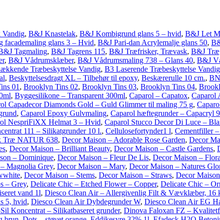
k Vandig
,
B&J Knastelak
,
B&J Kombigrund glans 5 – hvid
,
B&J Let M
 facademaling glans 3 – Hvid
,
B&J Pari-dan Acrylemalje glans 50
,
B&
B&J Tagmaling
,
B&J Tagrens 115
,
B&J Træfrisker, Trævask
,
B&J Træg
er
,
B&J Vådrumsklæber
,
B&J Vådrumsmaling 738 – Glans 40
,
B&J Vå
ækkende Træbeskyttelse Vandig
,
B3 Laserende Træbeskyttelse Vandig
al
,
Beskyttelsesdragt XL – Tilbehør til epoxy
,
Beskærerulle 10 cm.
,
BN 
ins 01
,
Brooklyn Tins 02
,
Brooklyn Tins 03
,
Brooklyn Tins 04
,
Brookl
00ml
,
Byggesilikone – Transparent 300ml
,
Caparol – Capatox
,
Caparol 
ol Capadecor Diamonds Gold – Guld Glimmer til maling 75 g
,
Caparo
grund
,
Caparol Epoxy Gulvmaling
,
Caparol hæftegrunder – Capacryl 
ol NespriFiXX Helmat 3 – Hvid
,
Caparol Stucco Decor Di Luce – Blan
centrat 111 – Silikatgrunder 10 l.
,
Cellulosefortynder1 l
,
Cementfiller –
sk Træ NATUR 638
,
Decor Maison – Adorable Rose Garden
,
Decor Ma
es
,
Decor Maison – Brilliant Beauty
,
Decor Maison – Castle Gardens
,
son – Dominique
,
Decor Maison – Fleur De Lis
,
Decor Maison – Flora
 – Magnolia Grey
,
Decor Maison – Mary
,
Decor Maison – Natures Glo
wwhite
,
Decor Maison – Stems
,
Decor Maison – Straws
,
Decor Maison 
ps – Grey
,
Delicate Chic – Etched Flower – Copper
,
Delicate Chic – O
seret vand 1l
,
Diesco Clean Air – Allergivenlig Filt & Vævklæber, 16 
s 5, hvid
,
Diesco Clean Air Dybdegrunder W
,
Diesco Clean Air EG Hæ
il Koncentrat – Silikatbaseret grunder
,
Dinova Faloxan FZ – Kvalitet
g brun
,
Dots – støvet orange
,
Eddikesyre 32% 1l
,
Efadeck H2O Betonim