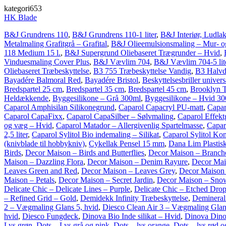
kategori653
HK Blade
B&J Grundrens 110
,
B&J Grundrens 110-1 liter
,
B&J Interiør, Ludla
Metalmaling Grafitgrå – Grafital
,
B&J Olieemulsionsmaling – Mur- og
118 Medium 15 l.
,
B&J Supergrund Oliebaseret Trægrunder – Hvid
,
Vinduesmaling Cover Plus
,
B&J Vævlim 704
,
B&J Vævlim 704-5 lit
Oliebaseret Træbeskyttelse
,
B3 755 Træbeskyttelse Vandig
,
B3 Halvd
Bayadére Balmoral Red
,
Bayadére Bristol
,
Beskyttelsesbriller univers
Bredspartel 25 cm
,
Bredspartel 35 cm
,
Bredspartel 45 cm
,
Brooklyn T
Heldækkende
,
Byggesilikone – Grå 300ml
,
Byggesilikone – Hvid 3
Caparol Amphisilan Silikonegrund
,
Caparol Capacryl PU-matt
,
Capar
Caparol CapaFixx
,
Caparol CapaSilber – Sølvmaling
,
Caparol Effekt
og væg – Hvid
,
Caparol Matador – Allergivenlig Spartelmasse
,
Capar
2,5 liter
,
Caparol Sylitol Bio indemaling – Silikat
,
Caparol Sylitol Kon
(knivblade til hobbykniv)
,
Cykellak Pensel 15 mm
,
Dana Lim Plasti
Birds
,
Decor Maison – Birds and Butterflies
,
Decor Maison – Branch
Maison – Dazzling Flora
,
Decor Maison – Denim Rayure
,
Decor Mai
Leaves Green and Red
,
Decor Maison – Leaves Grey
,
Decor Maison
Maison – Petals
,
Decor Maison – Secret Jardin
,
Decor Maison – Sno
Delicate Chic – Delicate Lines – Purple
,
Delicate Chic – Etched Dro
– Refined Grid – Gold
,
Demidekk Infinity Træbeskyttelse
,
Deminerali
2 – Vægmaling Glans 5, hvid
,
Diesco Clean Air 3 – Vægmaling Glan
hvid
,
Diesco Fungdeck
,
Dinova Bio Inde silikat – Hvid
,
Dinova DinoS
Lys grøn
,
Dots – Lys grå og pink
,
Dots – lys orange
,
Dots – lys rød o