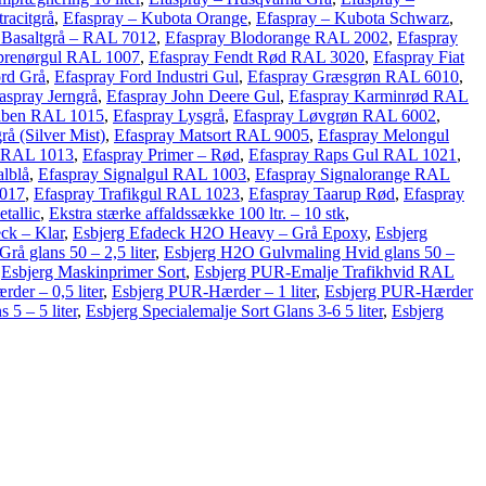
racitgrå
,
Efaspray – Kubota Orange
,
Efaspray – Kubota Schwarz
,
 Basaltgrå – RAL 7012
,
Efaspray Blodorange RAL 2002
,
Efaspray
eprenørgul RAL 1007
,
Efaspray Fendt Rød RAL 3020
,
Efaspray Fiat
ord Grå
,
Efaspray Ford Industri Gul
,
Efaspray Græsgrøn RAL 6010
,
aspray Jerngrå
,
Efaspray John Deere Gul
,
Efaspray Karminrød RAL
enben RAL 1015
,
Efaspray Lysgrå
,
Efaspray Løvgrøn RAL 6002
,
å (Silver Mist)
,
Efaspray Matsort RAL 9005
,
Efaspray Melongul
d RAL 1013
,
Efaspray Primer – Rød
,
Efaspray Raps Gul RAL 1021
,
alblå
,
Efaspray Signalgul RAL 1003
,
Efaspray Signalorange RAL
5017
,
Efaspray Trafikgul RAL 1023
,
Efaspray Taarup Rød
,
Efaspray
tallic
,
Ekstra stærke affaldssække 100 ltr. – 10 stk
,
ck – Klar
,
Esbjerg Efadeck H2O Heavy – Grå Epoxy
,
Esbjerg
å glans 50 – 2,5 liter
,
Esbjerg H2O Gulvmaling Hvid glans 50 –
,
Esbjerg Maskinprimer Sort
,
Esbjerg PUR-Emalje Trafikhvid RAL
der – 0,5 liter
,
Esbjerg PUR-Hærder – 1 liter
,
Esbjerg PUR-Hærder
5 – 5 liter
,
Esbjerg Specialemalje Sort Glans 3-6 5 liter
,
Esbjerg