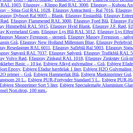
l RAL 1003
,
Efaspray – Klippo Rød RAL 3000
,
Efaspray – Kubota Ant
pray – Stiga Gul RAL 1028
,
Efaspray Antracitgrå – Ral 7016
,
Efaspray
aspray Dybsort Ral 9005 – Blank
,
Efaspray Ensianblå
,
Efaspray Entr
t Rød
,
Efaspray Flammerød RAL 3000
,
Efaspray Ford Blå
,
Efaspray F
ray Himmelblå RAL 5015
,
Efaspray Hvid Blank
,
Efaspray J.F. Rød
,
Ef
ray Kverneland Grøn
,
Efaspray Lys Blå RAL 5012
,
Efaspray Lys Elf
faspray Massey Ferguson – stengrå
,
Efaspray Massey Ferguson – sølvgr
assis Grå
,
Efaspray New Holland Millenium Blue
,
Efaspray Perlehvi
ray Resedagrøn RAL 6011
,
Efaspray Safirblå Ral 5003
,
Efaspray Sign
spray Støvgrå RAL 7037
,
Efaspray Sølvgrå
,
Efaspray Trafikblå RAL 
ray Volvo Rød
,
Efaspray Zinkgul RAL 1018
,
Efaspray Zinkstøv Grå-me
mklæber Basic – 10 kg
,
Esbjerg Alkyd gulvmaling – Grå
,
Esbjerg Efade
Sort Epoxy
,
Esbjerg Efadur hærdelak 1 liter
,
Esbjerg H2O Gulvmaling Gr
2O primer – Grå
,
Esbjerg Hammerlak Blå
,
Esbjerg Maskinprimer Gul
angsom 20 L.
,
Esbjerg PUR-Fortynder Standard 5 L.
,
Esbjerg PUR-Hær
Esbjerg Shopprimer Sort 5 liter
,
Esbjerg Specialemalje Aluminium Glans 
nsel Non.drop, 100 mm.
,