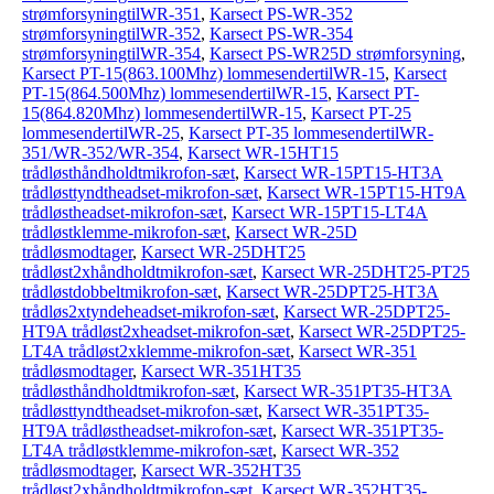
strømforsyningtilWR-351
,
Karsect PS-WR-352
strømforsyningtilWR-352
,
Karsect PS-WR-354
strømforsyningtilWR-354
,
Karsect PS-WR25D strømforsyning
,
Karsect PT-15(863.100Mhz) lommesendertilWR-15
,
Karsect
PT-15(864.500Mhz) lommesendertilWR-15
,
Karsect PT-
15(864.820Mhz) lommesendertilWR-15
,
Karsect PT-25
lommesendertilWR-25
,
Karsect PT-35 lommesendertilWR-
351/WR-352/WR-354
,
Karsect WR-15HT15
trådløsthåndholdtmikrofon-sæt
,
Karsect WR-15PT15-HT3A
trådløsttyndtheadset-mikrofon-sæt
,
Karsect WR-15PT15-HT9A
trådløstheadset-mikrofon-sæt
,
Karsect WR-15PT15-LT4A
trådløstklemme-mikrofon-sæt
,
Karsect WR-25D
trådløsmodtager
,
Karsect WR-25DHT25
trådløst2xhåndholdtmikrofon-sæt
,
Karsect WR-25DHT25-PT25
trådløstdobbeltmikrofon-sæt
,
Karsect WR-25DPT25-HT3A
trådløs2xtyndeheadset-mikrofon-sæt
,
Karsect WR-25DPT25-
HT9A trådløst2xheadset-mikrofon-sæt
,
Karsect WR-25DPT25-
LT4A trådløst2xklemme-mikrofon-sæt
,
Karsect WR-351
trådløsmodtager
,
Karsect WR-351HT35
trådløsthåndholdtmikrofon-sæt
,
Karsect WR-351PT35-HT3A
trådløsttyndtheadset-mikrofon-sæt
,
Karsect WR-351PT35-
HT9A trådløstheadset-mikrofon-sæt
,
Karsect WR-351PT35-
LT4A trådløstklemme-mikrofon-sæt
,
Karsect WR-352
trådløsmodtager
,
Karsect WR-352HT35
trådløst2xhåndholdtmikrofon-sæt
,
Karsect WR-352HT35-