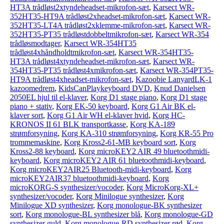
HT3A trådløst2xtyndeheadset-mikrofon-sæt
,
Karsect WR-
352HT35-HT9A trådløst2xheadset-mikrofon-sæt
,
Karsect WR-
352HT35-LT4A trådløst2xklemme-mikrofon-sæt
,
Karsect WR-
352HT35-PT35 trådløstdobbeltmikrofon-sæt
,
Karsect WR-354
trådløsmodtager
,
Karsect WR-354HT35
trådløst4xhåndholdtmikrofon-sæt
,
Karsect WR-354HT35-
HT3A trådløst4xtyndeheadset-mikrofon-sæt
,
Karsect WR-
354HT35-PT35 trådløst4xmikrofon-sæt
,
Karsect WR-354PT35-
HT9A trådløst4xheadset-mikrofon-sæt
,
Kazoobie LanyardLK-1
kazoomedrem
,
KidsCanPlaykeyboard DVD
,
Knud Danielsen
2050EL hjul til el-klaver
,
Korg D1 stage piano
,
Korg D1 stage
piano + stativ
,
Korg EK-50 keyboard
,
Korg G1 Air BK el-
klaver sort
,
Korg G1 Air WH el-klaver hvid
,
Korg HC-
KRONOS II 61 BLK transportkasse
,
Korg KA-189
strømforsyning
,
Korg KA-310 strømforsyning
,
Korg KR-55 Pro
trommemaskine
,
Korg Kross2-61-MB keyboard sort
,
Korg
Kross2-88 keyboard
,
Korg microKEY2 AIR 49 bluetoothmidi-
keyboard
,
Korg microKEY2 AIR 61 bluetoothmidi-keyboard
,
Korg microKEY2AIR25 Bluetooth-midi-keyboard
,
Korg
microKEY2AIR37 bluetoothmidi-keyboard
,
Korg
microKORG-S synthesizer/vocoder
,
Korg MicroKorg-XL+
synthesizer/vocoder
,
Korg Minilogue synthesizer
,
Korg
Minilogue XD synthesizer
,
Korg monologue-BK synthesizer
sort
,
Korg monologue-BL synthesizer blå
,
Korg monologue-GD
synthesizer guld
,
Korg monologue-RD synthesizer rød
,
Korg