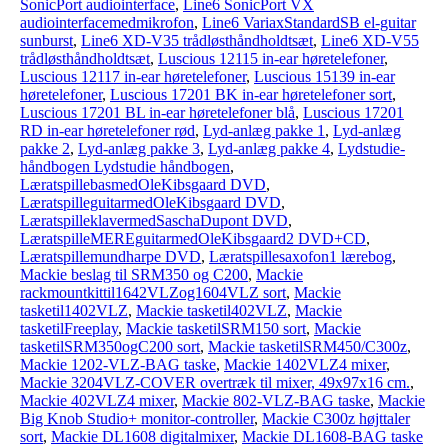
SonicPort audiointerface
,
Line6 SonicPort VX
audiointerfacemedmikrofon
,
Line6 VariaxStandardSB el-guitar
sunburst
,
Line6 XD-V35 trådløsthåndholdtsæt
,
Line6 XD-V55
trådløsthåndholdtsæt
,
Luscious 12115 in-ear høretelefoner
,
Luscious 12117 in-ear høretelefoner
,
Luscious 15139 in-ear
høretelefoner
,
Luscious 17201 BK in-ear høretelefoner sort
,
Luscious 17201 BL in-ear høretelefoner blå
,
Luscious 17201
RD in-ear høretelefoner rød
,
Lyd-anlæg pakke 1
,
Lyd-anlæg
pakke 2
,
Lyd-anlæg pakke 3
,
Lyd-anlæg pakke 4
,
Lydstudie-
håndbogen Lydstudie håndbogen
,
LæratspillebasmedOleKibsgaard DVD
,
LæratspilleguitarmedOleKibsgaard DVD
,
LæratspilleklavermedSaschaDupont DVD
,
LæratspilleMEREguitarmedOleKibsgaard2 DVD+CD
,
Læratspillemundharpe DVD
,
Læratspillesaxofon1 lærebog
,
Mackie beslag til SRM350 og C200
,
Mackie
rackmountkittil1642VLZog1604VLZ sort
,
Mackie
tasketil1402VLZ
,
Mackie tasketil402VLZ
,
Mackie
tasketilFreeplay
,
Mackie tasketilSRM150 sort
,
Mackie
tasketilSRM350ogC200 sort
,
Mackie tasketilSRM450/C300z
,
Mackie 1202-VLZ-BAG taske
,
Mackie 1402VLZ4 mixer
,
Mackie 3204VLZ-COVER overtræk til mixer, 49x97x16 cm.
,
Mackie 402VLZ4 mixer
,
Mackie 802-VLZ-BAG taske
,
Mackie
Big Knob Studio+ monitor-controller
,
Mackie C300z højttaler
sort
,
Mackie DL1608 digitalmixer
,
Mackie DL1608-BAG taske