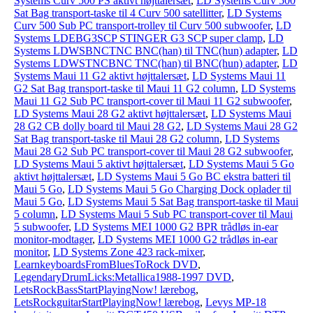
Systems Curv 500 PS aktivt højttalersæt
,
LD Systems Curv 500
Sat Bag transport-taske til 4 Curv 500 satellitter
,
LD Systems
Curv 500 Sub PC transport-trolley til Curv 500 subwoofer
,
LD
Systems LDEBG3SCP STINGER G3 SCP super clamp
,
LD
Systems LDWSBNCTNC BNC(han) til TNC(hun) adapter
,
LD
Systems LDWSTNCBNC TNC(han) til BNC(hun) adapter
,
LD
Systems Maui 11 G2 aktivt højttalersæt
,
LD Systems Maui 11
G2 Sat Bag transport-taske til Maui 11 G2 column
,
LD Systems
Maui 11 G2 Sub PC transport-cover til Maui 11 G2 subwoofer
,
LD Systems Maui 28 G2 aktivt højttalersæt
,
LD Systems Maui
28 G2 CB dolly board til Maui 28 G2
,
LD Systems Maui 28 G2
Sat Bag transport-taske til Maui 28 G2 column
,
LD Systems
Maui 28 G2 Sub PC transport-cover til Maui 28 G2 subwoofer
,
LD Systems Maui 5 aktivt højttalersæt
,
LD Systems Maui 5 Go
aktivt højttalersæt
,
LD Systems Maui 5 Go BC ekstra batteri til
Maui 5 Go
,
LD Systems Maui 5 Go Charging Dock oplader til
Maui 5 Go
,
LD Systems Maui 5 Sat Bag transport-taske til Maui
5 column
,
LD Systems Maui 5 Sub PC transport-cover til Maui
5 subwoofer
,
LD Systems MEI 1000 G2 BPR trådløs in-ear
monitor-modtager
,
LD Systems MEI 1000 G2 trådløs in-ear
monitor
,
LD Systems Zone 423 rack-mixer
,
LearnkeyboardsFromBluesToRock DVD
,
LegendaryDrumLicks:Metallica1988-1997 DVD
,
LetsRockBassStartPlayingNow! lærebog
,
LetsRockguitarStartPlayingNow! lærebog
,
Levys MP-18