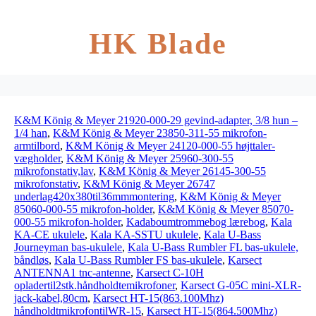
HK Blade
K&M König & Meyer 21920-000-29 gevind-adapter, 3/8 hun –
1/4 han
,
K&M König & Meyer 23850-311-55 mikrofon-
armtilbord
,
K&M König & Meyer 24120-000-55 højttaler-
vægholder
,
K&M König & Meyer 25960-300-55
mikrofonstativ,lav
,
K&M König & Meyer 26145-300-55
mikrofonstativ
,
K&M König & Meyer 26747
underlag420x380til36mmmontering
,
K&M König & Meyer
85060-000-55 mikrofon-holder
,
K&M König & Meyer 85070-
000-55 mikrofon-holder
,
Kadaboumtrommebog lærebog
,
Kala
KA-CE ukulele
,
Kala KA-SSTU ukulele
,
Kala U-Bass
Journeyman bas-ukulele
,
Kala U-Bass Rumbler FL bas-ukulele,
båndløs
,
Kala U-Bass Rumbler FS bas-ukulele
,
Karsect
ANTENNA1 tnc-antenne
,
Karsect C-10H
opladertil2stk.håndholdtemikrofoner
,
Karsect G-05C mini-XLR-
jack-kabel,80cm
,
Karsect HT-15(863.100Mhz)
håndholdtmikrofontilWR-15
,
Karsect HT-15(864.500Mhz)