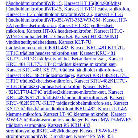
håndholdtmikrofontilWR-15
,
Karsect HT-15(864.900Mhz)
håndholdtmikrofontilWR-15
,
Karsect HT-1C headset-mikrofon
,
Karsect HT-25 håndholdtmikrofontilWR-25
,
Karsect HT-35
håndholdtmikrofontilWR-351/WR-352/WR-354
,
Karsect HT-
3A tyndheadset-mikrofon
,
Karsect HT-3C tyndheadset-
mikrofon
,
Karsect HT-9A headset-mikrofon
,
Karsect HT1C-
WIND vindhættetilHT-1Cheadset
,
Karsect HT3C-WIND
vindhættetiltyndeheadsets
,
Karsect KLT-7U
trådløslommesendertilKRU-482
,
Karsect KRU-481 KLT7U-
HT1C trådløst headset-mikrofon-sæt
,
Karsect KRU-481
KLT7U-HT3C trådløst tyndt headset-mikrofon-sæt
,
Karsect
KRU-481 KLT7U-LT4C trådløst klemme-mikrofon-sæt
,
Karsect KRU-481 KST7U trådløst håndholdt mikrofon-sæt
,
Karsect KRU-482 trådløsmodtager
,
Karsect KRU-482KLT7U-
HT1C trådløs2xheadset-mikrofon
,
Karsect KRU-482KLT7U-
HT3C trådløs2xtyndheadset-mikrofon
,
Karsect KRU-
482KLT7U-LT4C trådløst2xklemme-mikrofon-sæt
,
Karsect
KRU-482KST7U trådløst2xhåndholdtmikrofon-sæt
,
Karsect
KRU-482KST7U-KLT7 trådløstdobbeltmikrofon-sæt
,
Karsect
KST-7 trådløs,håndholdtmikrofontilKRU-482
,
Karsect LT-4A
klemme-mikrofon
,
Karsect LT-4C klemme-mikrofon
,
Karsect
MWR-5 trådløsin-earmonitor-modtager
,
Karsect MWT5-MWR5
trådløsin-earmonitor
,
Karsect PS-KRU-482
strømforsyningtilKRU-482Modtager
,
Karsect PS-WR-15
strømforsyningtilWR-15modtager
,
Karsect PS-WR-351