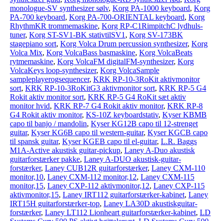
monologue-SV synthesizer sølv
,
Korg PA-1000 keyboard
,
Korg
PA-700 keyboard
,
Korg PA-700-ORIENTAL keyboard
,
Korg
RhythmKR trommemaskine
,
Korg RP-C1RimpitchC lydhuls-
tuner
,
Korg ST-SV1-BK stativtilSV1
,
Korg SV-173BK
stagepiano sort
,
Korg Volca Drum percussion synthesizer
,
Korg
Volca Mix
,
Korg VolcaBass basmaskine
,
Korg VolcaBeats
rytmemaskine
,
Korg VolcaFM digitalFM-synthesizer
,
Korg
VolcaKeys loop-synthesizer
,
Korg VolcaSample
sampleplayerogsequencer
,
KRK RP-10-3RoKit aktivmonitor
sort
,
KRK RP-10-3RoKitG3 aktivmonitor sort
,
KRK RP-5 G4
Rokit aktiv monitor sort
,
KRK RP-5 G4 RoKit sæt aktiv
monitor hvid
,
KRK RP-7 G4 Rokit aktiv monitor
,
KRK RP-8
G4 Rokit aktiv monitor
,
KS-10Z keyboardstativ
,
Kyser KBMB
capo til banjo / mandolin
,
Kyser KG12B capo til 12-strenget
guitar
,
Kyser KG6B capo til western-guitar
,
Kyser KGCB capo
til spansk guitar
,
Kyser KGEB capo til el-guitar
,
L.R. Baggs
M1A-Active akustisk guitar-pickup
,
Laney A-Duo akustisk
guitarforstærker pakke
,
Laney A-DUO akustisk-guitar-
forstærker
,
Laney CUB12R guitarforstærker
,
Laney CXM-110
monitor,10
,
Laney CXM-112 monitor,12
,
Laney CXM-115
monitor,15
,
Laney CXP-112 aktivmonitor,12
,
Laney CXP-115
aktivmonitor,15
,
Laney IRT112 guitarforstærker-kabinet
,
Laney
IRT15H guitarforstærker-top
,
Laney LA30D akustiskguitar-
forstærker
,
Laney LT112 Lionheart guitarforstærker-kabinet
,
LD