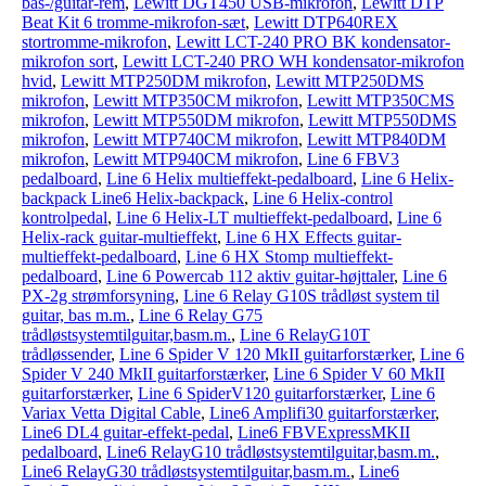
bas-/guitar-rem
,
Lewitt DGT450 USB-mikrofon
,
Lewitt DTP
Beat Kit 6 tromme-mikrofon-sæt
,
Lewitt DTP640REX
stortromme-mikrofon
,
Lewitt LCT-240 PRO BK kondensator-
mikrofon sort
,
Lewitt LCT-240 PRO WH kondensator-mikrofon
hvid
,
Lewitt MTP250DM mikrofon
,
Lewitt MTP250DMS
mikrofon
,
Lewitt MTP350CM mikrofon
,
Lewitt MTP350CMS
mikrofon
,
Lewitt MTP550DM mikrofon
,
Lewitt MTP550DMS
mikrofon
,
Lewitt MTP740CM mikrofon
,
Lewitt MTP840DM
mikrofon
,
Lewitt MTP940CM mikrofon
,
Line 6 FBV3
pedalboard
,
Line 6 Helix multieffekt-pedalboard
,
Line 6 Helix-
backpack Line6 Helix-backpack
,
Line 6 Helix-control
kontrolpedal
,
Line 6 Helix-LT multieffekt-pedalboard
,
Line 6
Helix-rack guitar-multieffekt
,
Line 6 HX Effects guitar-
multieffekt-pedalboard
,
Line 6 HX Stomp multieffekt-
pedalboard
,
Line 6 Powercab 112 aktiv guitar-højttaler
,
Line 6
PX-2g strømforsyning
,
Line 6 Relay G10S trådløst system til
guitar, bas m.m.
,
Line 6 Relay G75
trådløstsystemtilguitar,basm.m.
,
Line 6 RelayG10T
trådløssender
,
Line 6 Spider V 120 MkII guitarforstærker
,
Line 6
Spider V 240 MkII guitarforstærker
,
Line 6 Spider V 60 MkII
guitarforstærker
,
Line 6 SpiderV120 guitarforstærker
,
Line 6
Variax Vetta Digital Cable
,
Line6 Amplifi30 guitarforstærker
,
Line6 DL4 guitar-effekt-pedal
,
Line6 FBVExpressMKII
pedalboard
,
Line6 RelayG10 trådløstsystemtilguitar,basm.m.
,
Line6 RelayG30 trådløstsystemtilguitar,basm.m.
,
Line6