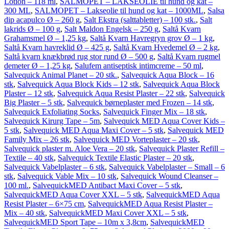
Lotion – 118 ml
,
SALMOPET – LAKSEOLIE til hund og kat –
300 ML
,
SALMOPET – Lakseolie til hund og kat – 1000ML
,
Salsa
dip acapulco Ø – 260 g
,
Salt Ekstra (salttabletter) – 100 stk.
,
Salt
lakrids Ø – 100 g
,
Salt Maldon Engelsk – 250 g
,
Saltå Kvarn
Grahamsmel Ø – 1,25 kg
,
Saltå Kvarn Havregryn grov Ø – 1 kg
,
Saltå Kvarn havreklid Ø – 425 g
,
Saltå Kvarn Hvedemel Ø – 2 kg
,
Saltå kvarn knækbrød rug stor rund Ø – 500 g
,
Saltå Kvarn rugmel
demeter Ø – 1,25 kg
,
Salufem antiseptisk intimcreme – 50 ml
,
Salvequick Animal Planet – 20 stk.
,
Salvequick Aqua Block – 16
stk
,
Salvequick Aqua Block Kids – 12 stk
,
Salvequick Aqua Block
Plaster – 12 stk
,
Salvequick Aqua Resist Plaster – 22 stk
,
Salvequick
Big Plaster – 5 stk
,
Salvequick børneplaster med Frozen – 14 stk
,
Salvequick Exfoliating Socks
,
Salvequick Finger Mix – 18 stk
,
Salvequick Kirurg Tape – 5m
,
Salvequick MED Aqua Cover Kids –
5 stk
,
Salvequick MED Aqua Maxi Cover – 5 stk
,
Salvequick MED
Family Mix – 26 stk
,
Salvequick MED Vorteplaster – 20 stk
,
Salvequick plaster m. Aloe Vera – 20 stk
,
Salvequick Plaster Refill –
Textile – 40 stk
,
Salvequick Textile Elastic Plaster – 20 stk
,
Salvequick Vabelplaster – 6 stk
,
Salvequick Vabelplaster – Small – 6
stk
,
Salvequick Vable Mix – 10 stk
,
Salvequick Wound Cleanser –
100 ml.
,
SalvequickMED Antibact Maxi Cover – 5 stk
,
SalvequickMED Aqua Cover XXL – 5 stk
,
SalvequickMED Aqua
Resist Plaster – 6×75 cm
,
SalvequickMED Aqua Resist Plaster –
Mix – 40 stk
,
SalvequickMED Maxi Cover XXL – 5 stk
,
SalvequickMED Sport Tape – 10m x 3,8cm
,
SalvequickMED