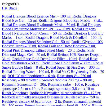
kategori971
HK Blade
Rodial Dragons Blood Essence Mist – 100 ml
,
Rodial Dragons
Blood Eye Gel – 15 ml
,
Rodial Dragons Blood Eye Masks – 8 stk.
,
Rodial Dragons Blood Hyaluronic Mask – 50 ml
,
Rodial Dragons
Blood Hyaluronic Moisturiser SPF15 – 50 ml
,
Rodial Dragons
Blood Hyaluronic Night Cream – 50 ml
,
Rodial Dragons Blood Lip
Masks – 1 stk.
,
Rodial Dragons Blood Neck & Décolleté – 100 ml
,
Rodial Dragons Blood Sculpting Gel – 50 ml
,
Rodial Glycolic 10%
Booster Drops – 30 ml
,
Rodial Lash and Brow Booster – 7 ml
,
Rodial Pink Diamond Lifting Sheet Mask – 20 g
,
Rodial Pink
Diamond Magic Gel – 50 ml
,
Rodial Retinol 10% Booster Drops –
31 ml
,
Rodial Rose Gold Deep Line Filler – 10 ml
,
Rodial Rose
Gold Moisturiser – 50 ml
,
Rodial Rose Gold Serum – 30 ml
,
Rodial
Snake Bubble Mask – 8 stk.
,
Rodial Super-fit Size Zero – 300 ml
,
Rodial Tanning Water – 100 ml
,
Rodial Vit C Brightening Pads – 70
ml
,
ROLLY mini toothbrush – 6 stk
,
Rose sirup Ø – 750 ml
,
Roseberry – 90 tabletter
,
Rosenrod rhodiola 200 mg – 90 stk.
,
Rosmarin Sonnentor Ø – 30g
,
Rosmarin sæbe – 100 g
,
Rudatape
sportstape 2,5 cm x 10 m
,
Rudatape sportstape 3,8 cm x 10 m
,
Rundt Vippebræt
,
Rødbede Krystaller (til rødbedesaft) Ø – 175 gr
,
Rødbedesaft mælkesyregæret Ø Demeter Beutelsbacher – 750 ml
,
Rødkløver ekstrakt Ø bag-in-box – 2 ltr
,
Rømer amaranth glutenfri
Ø – 500 gram
,
Rømer Amaranth og quinoa brød Ø – 500 g
,
Rømer