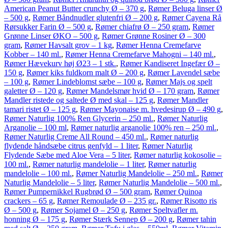
American Peanut Butter crunchy Ø – 370 g
,
Rømer Beluga linser Ø
– 500 g
,
Rømer Båndnudler glutenfri Ø – 200 g
,
Rømer Cayena Rå
Rørsukker Farin Ø – 500 g
,
Rømer chiafrø Ø – 250 gram
,
Rømer
Grønne Linser ØKO – 500 g
,
Rømer Grønne Rosiner Ø – 300
gram
,
Rømer Havsalt grov – 1 kg
,
Rømer Henna Cremefarve
Kobber – 140 ml.
,
Rømer Henna Cremefarve Mahogni – 140 ml.
,
Rømer Hævekurv høj Ø23 – 1 stk.
,
Rømer Kandiseret Ingefær Ø –
150 g
,
Rømer kiks fuldkorn malt Ø – 200 g
,
Rømer Lavendel sæbe
– 100 g
,
Rømer Lindeblomst sæbe – 100 g
,
Rømer Majs og spelt
galetter Ø – 120 g
,
Rømer Mandelsmør hvid Ø – 170 gram
,
Rømer
Mandler ristede og saltede Ø med skal – 125 g
,
Rømer Mandler
tamari ristet Ø – 125 g
,
Rømer Mayonaise m. hvedesirup Ø – 490 g
,
Rømer Naturlig 100% Ren Glycerin – 250 ml.
,
Rømer Naturlig
Arganolie – 100 ml
,
Rømer naturlig arganolie 100% ren – 250 ml.
,
Rømer Naturlig Creme All Round – 450 ml.
,
Rømer naturlig
flydende håndsæbe citrus genfyld – 1 liter
,
Rømer Naturlig
Flydende Sæbe med Aloe Vera – 5 liter
,
Rømer naturlig kokosolie –
100 ml.
,
Rømer naturlig mandelolie – 1 liter
,
Rømer naturlig
mandelolie – 100 ml.
,
Rømer Naturlig Mandelolie – 250 ml.
,
Rømer
Naturlig Mandelolie – 5 liter
,
Rømer Naturlig Mandelolie – 500 ml.
,
Rømer Pumpernikkel Rugbrød Ø – 500 gram
,
Rømer Quinoa
crackers – 65 g
,
Rømer Remoulade Ø – 235 gr.
,
Rømer Risotto ris
Ø – 500 g
,
Rømer Sojamel Ø – 250 g
,
Rømer Speltvafler m.
honning Ø – 175 g
,
Rømer Stærk Sennep Ø – 200 g
,
Rømer tahin