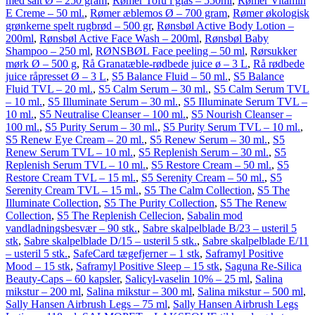
med salt Ø – 250 gram
,
Rømer Tofu i glas – 550ml
,
Rømer Vitamin
E Creme – 50 ml.
,
Rømer æblemos Ø – 700 gram
,
Rømer økologisk
grønkerne spelt rugbrød – 500 gr
,
Rønsbøl Active Body Lotion –
200ml
,
Rønsbøl Active Face Wash – 200ml
,
Rønsbøl Baby
Shampoo – 250 ml
,
RØNSBØL Face peeling – 50 ml
,
Rørsukker
mørk Ø – 500 g
,
Rå Granatæble-rødbede juice ø – 3 L
,
Rå rødbede
juice råpresset Ø – 3 L
,
S5 Balance Fluid – 50 ml.
,
S5 Balance
Fluid TVL – 20 ml.
,
S5 Calm Serum – 30 ml.
,
S5 Calm Serum TVL
– 10 ml.
,
S5 Illuminate Serum – 30 ml.
,
S5 Illuminate Serum TVL –
10 ml.
,
S5 Neutralise Cleanser – 100 ml.
,
S5 Nourish Cleanser –
100 ml.
,
S5 Purity Serum – 30 ml.
,
S5 Purity Serum TVL – 10 ml.
,
S5 Renew Eye Cream – 20 ml.
,
S5 Renew Serum – 30 ml.
,
S5
Renew Serum TVL – 10 ml.
,
S5 Replenish Serum – 30 ml.
,
S5
Replenish Serum TVL – 10 ml.
,
S5 Restore Cream – 50 ml.
,
S5
Restore Cream TVL – 15 ml.
,
S5 Serenity Cream – 50 ml.
,
S5
Serenity Cream TVL – 15 ml.
,
S5 The Calm Collection
,
S5 The
Illuminate Collection
,
S5 The Purity Collection
,
S5 The Renew
Collection
,
S5 The Replenish Cellecion
,
Sabalin mod
vandladningsbesvær – 90 stk.
,
Sabre skalpelblade B/23 – usteril 5
stk
,
Sabre skalpelblade D/15 – usteril 5 stk.
,
Sabre skalpelblade E/11
– usteril 5 stk.
,
SafeCard tægefjerner – 1 stk
,
Saframyl Positive
Mood – 15 stk
,
Saframyl Positive Sleep – 15 stk
,
Saguna Re-Silica
Beauty-Caps – 60 kapsler
,
Salicyl-vaselin 10% – 25 ml
,
Salina
mikstur – 200 ml
,
Salina mikstur – 300 ml
,
Salina mikstur – 500 ml
,
Sally Hansen Airbrush Legs – 75 ml
,
Sally Hansen Airbrush Legs