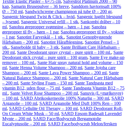
Textile Elastic Plaster – 6×75 cm
,
Salvestrol Platinum 2000 – 90
kap
,
Samarin Brusepulver – 36 breve
,
Sanddorn havtornsaft 100%
Ø – 750 ml
,
Sandwichcreme champignon på tube Ø – 200 gr
,
Sangenic blespand Twist & Click – hvid
,
Sangenic lugtfri blespand
– lyserød
,
Sangenic Universal refill – 1 stk
,
Sankombi dråber – 10
ml
,
Sanohra ørepropper svømning – børn – 1 par
,
Sanohra
ørepropper til fly – børn – 1 par
,
Sanohra ørepropper til fly – voksne
– 1 par
,
Sanotint Farveskål – 1 stk.
,
Sanotint Genopbyggende
Hårbalsam – 200 ml
,
Sanotint Hårafblegning
,
Sanotint Pensel – 1
stk.
,
Sansebolde til baby – 3 stk
,
Sante Brilliant Care Hårbalsam –
200 ml
,
Sante Deodorant spray crystal – pure spirit – 100 ml.
,
Sante
Deodorant stick crystal – pure spirit – 100 gram
,
Sante Eye make-up
remover – 100 ml.
,
Sante Hair spray natural hold and volume – 150
ml
,
Sante Henna Volume Shampoo – 200 ml
,
Sante Jojoba care
Shampoo – 200 ml
,
Sante Lava Power Shampoo – 200 ml
,
Sante
Natural Balance Shampoo – 200 ml
,
Sante Natural Care Hårbalsam
– 200 ml
,
Sante Styling Foam – 150 ml
,
Sante Tandpasta med
vitamin B12, uden flour – 75 ml
,
Sante Tandpasta Vitamin B12 – 75
ml.
,
Sante Velvet Rose Shampoo – 200 ml
,
Sanuvis (L+mælkesyre)
– 100 ml
,
SARD Abrikoskerneolie 100% Naturlig – 300 ml
,
SARD
Arganolie – 100 ml
,
SARD Arganolie Med Duft 100% Ren – 100
ml
,
SARD Cellulite Oil Therapy – 100 ml
,
SARD Deodorant Roll-
On Cream White Musk – 50 ml
,
SARD Epsom Badesalt Lavendel
Mynte – 200 ml
,
SARD Face/Bodyscrub Bergamotolie
Eucalyptusolie – 200 ml
,
SARD Face/bodyscrub Melon/fersken