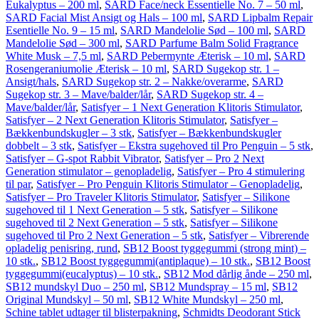
Eukalyptus – 200 ml
,
SARD Face/neck Essentielle No. 7 – 50 ml
,
SARD Facial Mist Ansigt og Hals – 100 ml
,
SARD Lipbalm Repair
Esentielle No. 9 – 15 ml
,
SARD Mandelolie Sød – 100 ml
,
SARD
Mandelolie Sød – 300 ml
,
SARD Parfume Balm Solid Fragrance
White Musk – 7,5 ml
,
SARD Pebermynte Æterisk – 10 ml
,
SARD
Rosengeraniumolie Æterisk – 10 ml
,
SARD Sugekop str. 1 –
Ansigt/hals
,
SARD Sugekop str. 2 – Nakke/overarme
,
SARD
Sugekop str. 3 – Mave/balder/lår
,
SARD Sugekop str. 4 –
Mave/balder/lår
,
Satisfyer – 1 Next Generation Klitoris Stimulator
,
Satisfyer – 2 Next Generation Klitoris Stimulator
,
Satisfyer –
Bækkenbundskugler – 3 stk
,
Satisfyer – Bækkenbundskugler
dobbelt – 3 stk
,
Satisfyer – Ekstra sugehoved til Pro Penguin – 5 stk
,
Satisfyer – G-spot Rabbit Vibrator
,
Satisfyer – Pro 2 Next
Generation stimulator – genopladelig
,
Satisfyer – Pro 4 stimulering
til par
,
Satisfyer – Pro Penguin Klitoris Stimulator – Genopladelig
,
Satisfyer – Pro Traveler Klitoris Stimulator
,
Satisfyer – Silikone
sugehoved til 1 Next Generation – 5 stk
,
Satisfyer – Silikone
sugehoved til 2 Next Generation – 5 stk
,
Satisfyer – Silikone
sugehoved til Pro 2 Next Generation – 5 stk
,
Satisfyer – Vibrerende
opladelig penisring, rund
,
SB12 Boost tyggegummi (strong mint) –
10 stk.
,
SB12 Boost tyggegummi(antiplaque) – 10 stk.
,
SB12 Boost
tyggegummi(eucalyptus) – 10 stk.
,
SB12 Mod dårlig ånde – 250 ml
,
SB12 mundskyl Duo – 250 ml
,
SB12 Mundspray – 15 ml
,
SB12
Original Mundskyl – 50 ml
,
SB12 White Mundskyl – 250 ml
,
Schine tablet udtager til blisterpakning
,
Schmidts Deodorant Stick