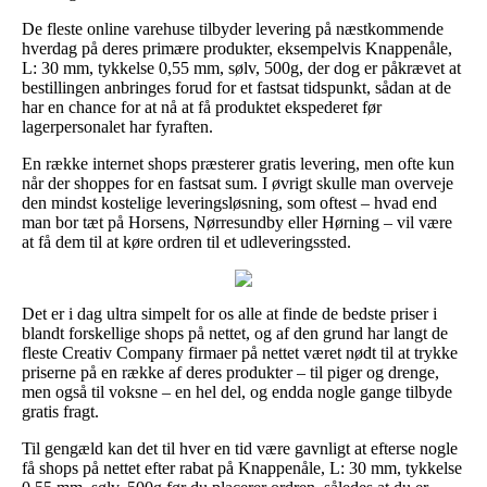
De fleste online varehuse tilbyder levering på næstkommende
hverdag på deres primære produkter, eksempelvis Knappenåle,
L: 30 mm, tykkelse 0,55 mm, sølv, 500g, der dog er påkrævet at
bestillingen anbringes forud for et fastsat tidspunkt, sådan at de
har en chance for at nå at få produktet ekspederet før
lagerpersonalet har fyraften.
En række internet shops præsterer gratis levering, men ofte kun
når der shoppes for en fastsat sum. I øvrigt skulle man overveje
den mindst kostelige leveringsløsning, som oftest – hvad end
man bor tæt på Horsens, Nørresundby eller Hørning – vil være
at få dem til at køre ordren til et udleveringssted.
Det er i dag ultra simpelt for os alle at finde de bedste priser i
blandt forskellige shops på nettet, og af den grund har langt de
fleste Creativ Company firmaer på nettet været nødt til at trykke
priserne på en række af deres produkter – til piger og drenge,
men også til voksne – en hel del, og endda nogle gange tilbyde
gratis fragt.
Til gengæld kan det til hver en tid være gavnligt at efterse nogle
få shops på nettet efter rabat på Knappenåle, L: 30 mm, tykkelse