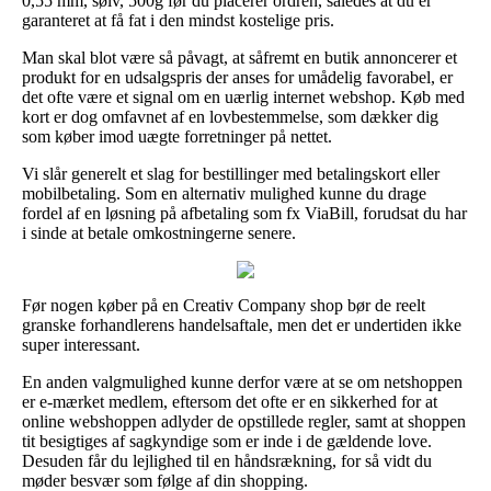
0,55 mm, sølv, 500g før du placerer ordren, således at du er
garanteret at få fat i den mindst kostelige pris.
Man skal blot være så påvagt, at såfremt en butik annoncerer et
produkt for en udsalgspris der anses for umådelig favorabel, er
det ofte være et signal om en uærlig internet webshop. Køb med
kort er dog omfavnet af en lovbestemmelse, som dækker dig
som køber imod uægte forretninger på nettet.
Vi slår generelt et slag for bestillinger med betalingskort eller
mobilbetaling. Som en alternativ mulighed kunne du drage
fordel af en løsning på afbetaling som fx ViaBill, forudsat du har
i sinde at betale omkostningerne senere.
Før nogen køber på en Creativ Company shop bør de reelt
granske forhandlerens handelsaftale, men det er undertiden ikke
super interessant.
En anden valgmulighed kunne derfor være at se om netshoppen
er e-mærket medlem, eftersom det ofte er en sikkerhed for at
online webshoppen adlyder de opstillede regler, samt at shoppen
tit besigtiges af sagkyndige som er inde i de gældende love.
Desuden får du lejlighed til en håndsrækning, for så vidt du
møder besvær som følge af din shopping.