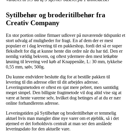
Sytilbehør og broderitilbehør fra
Creativ Company
En stor portion online firmaer udlover på nuværende tidspunkt et
stort udvalg af muligheder for fragt. En af dem der er mest
populær er i dag levering til en pakkeshop, fordi det så er super
fleksibelt for dig at kunne hente din ordre når du har tid. Den er
nemlig vældig bekvem, og oftest ydermere den mest letkøbte
løsning til levering ved køb af Knappenåle, L: 30 mm, tykkelse
0,55 mm, sølv, 500g.
Du kunne endvidere beslutte dig for at bestille pakken til
levering til din adresse eller til dit arbejdes adresse.
Leveringsmetoden er oftest en sjat mere pebret, men samtidig
meget simpel. Den billigste fragtmetode vil dog altid vise sig at
være at hente varerne selv, hvilket dog betinges af at du er nær
online forhandlerens adresse.
Leveringstiden på Sytilbehør og broderitilbehør er temmelig
aktuel hvis man mangler dine nye varer om et øjeblik, så i det
øjemed er det forholdsvis centralt at man ser den anslåede
leveringsdato for den aktuelle vare.