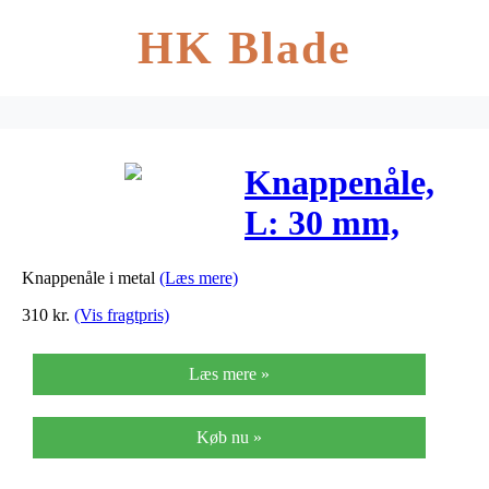
HK Blade
Knappenåle,
L: 30 mm,
tykkelse 0,55
Knappenåle i metal
(Læs mere)
mm, sølv, 500g
310
kr.
(Vis fragtpris)
Læs mere »
Køb nu »