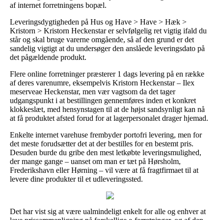
af internet forretningens bopæl.
Leveringsdygtigheden på Hus og Have > Have > Hæk >
Kristorn > Kristorn Heckenstar er selvfølgelig ret vigtig ifald du
står og skal bruge varerne omgående, så af den grund er det
sandelig vigtigt at du undersøger den anslåede leveringsdato på
det pågældende produkt.
Flere online forretninger præsterer 1 dags levering på en række
af deres varenumre, eksempelvis Kristorn Heckenstar – Ilex
meserveae Heckenstar, men vær vagtsom da det tager
udgangspunkt i at bestillingen gennemføres inden et konkret
klokkeslæt, med hensynstagen til at de højst sandsynligt kan nå
at få produktet afsted forud for at lagerpersonalet drager hjemad.
Enkelte internet varehuse frembyder portofri levering, men for
det meste forudsætter det at der bestilles for en bestemt pris.
Desuden burde du gribe den mest letkøbte leveringsmulighed,
der mange gange – uanset om man er tæt på Hørsholm,
Frederikshavn eller Hørning – vil være at få fragtfirmaet til at
levere dine produkter til et udleveringssted.
Det har vist sig at være ualmindeligt enkelt for alle og enhver at