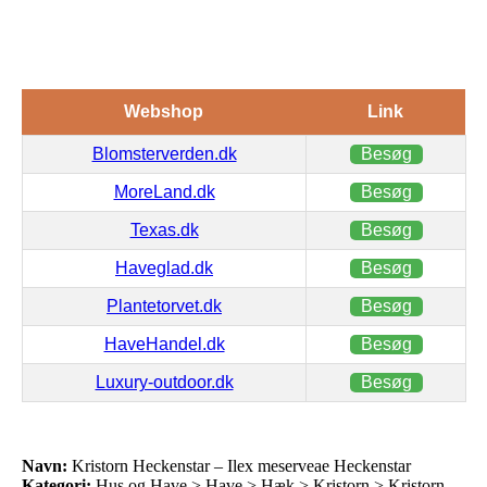
Webshop
Link
Blomsterverden.dk
Besøg
MoreLand.dk
Besøg
Texas.dk
Besøg
Haveglad.dk
Besøg
Plantetorvet.dk
Besøg
HaveHandel.dk
Besøg
Luxury-outdoor.dk
Besøg
Navn:
Kristorn Heckenstar – Ilex meserveae Heckenstar
Kategori:
Hus og Have > Have > Hæk > Kristorn > Kristorn