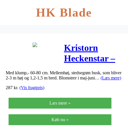
HK Blade
Kristorn
Heckenstar –
Ilex meserveae
Med klump,- 60-80 cm. Mellemhøj, stedsegrøn busk, som bliver
Heckenstar
2-3 m høj og 1,2-1,5 m bred. Blomstrer i maj-juni…
(Læs mere)
287
kr.
(Vis fragtpris)
Læs mere »
Køb nu »