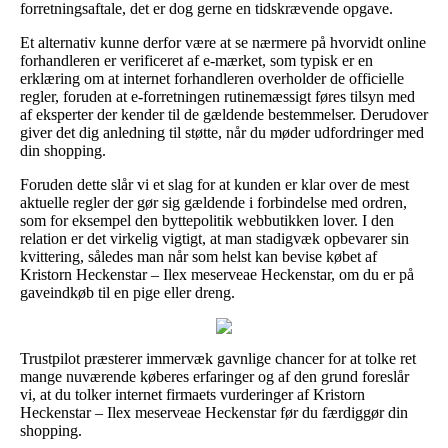
forretningsaftale, det er dog gerne en tidskrævende opgave.
Et alternativ kunne derfor være at se nærmere på hvorvidt online
forhandleren er verificeret af e-mærket, som typisk er en
erklæring om at internet forhandleren overholder de officielle
regler, foruden at e-forretningen rutinemæssigt føres tilsyn med
af eksperter der kender til de gældende bestemmelser. Derudover
giver det dig anledning til støtte, når du møder udfordringer med
din shopping.
Foruden dette slår vi et slag for at kunden er klar over de mest
aktuelle regler der gør sig gældende i forbindelse med ordren,
som for eksempel den byttepolitik webbutikken lover. I den
relation er det virkelig vigtigt, at man stadigvæk opbevarer sin
kvittering, således man når som helst kan bevise købet af
Kristorn Heckenstar – Ilex meserveae Heckenstar, om du er på
gaveindkøb til en pige eller dreng.
Trustpilot præsterer immervæk gavnlige chancer for at tolke ret
mange nuværende køberes erfaringer og af den grund foreslår
vi, at du tolker internet firmaets vurderinger af Kristorn
Heckenstar – Ilex meserveae Heckenstar før du færdiggør din
shopping.