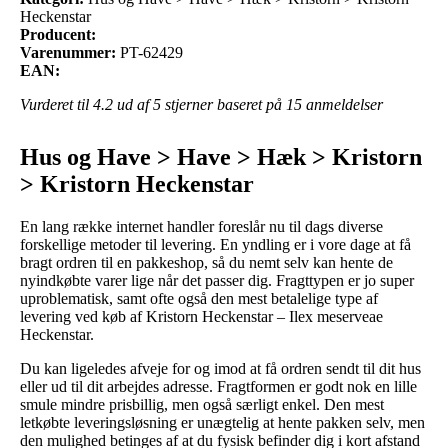
Heckenstar
Producent:
Varenummer:
PT-62429
EAN:
Vurderet til
4.2
ud af 5 stjerner baseret på
15
anmeldelser
Hus og Have > Have > Hæk > Kristorn
> Kristorn Heckenstar
En lang række internet handler foreslår nu til dags diverse
forskellige metoder til levering. En yndling er i vore dage at få
bragt ordren til en pakkeshop, så du nemt selv kan hente de
nyindkøbte varer lige når det passer dig. Fragttypen er jo super
uproblematisk, samt ofte også den mest betalelige type af
levering ved køb af Kristorn Heckenstar – Ilex meserveae
Heckenstar.
Du kan ligeledes afveje for og imod at få ordren sendt til dit hus
eller ud til dit arbejdes adresse. Fragtformen er godt nok en lille
smule mindre prisbillig, men også særligt enkel. Den mest
letkøbte leveringsløsning er unægtelig at hente pakken selv, men
den mulighed betinges af at du fysisk befinder dig i kort afstand