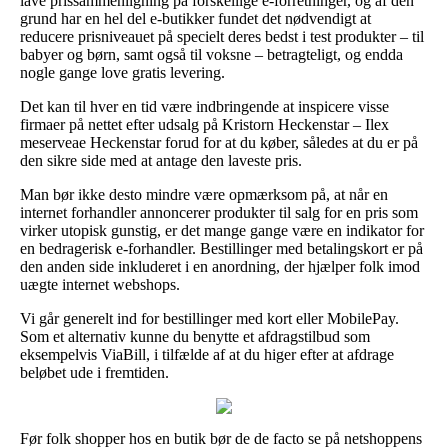
lave prissammenligning på forskellige e-forretninger, og af den
grund har en hel del e-butikker fundet det nødvendigt at
reducere prisniveauet på specielt deres bedst i test produkter – til
babyer og børn, samt også til voksne – betragteligt, og endda
nogle gange love gratis levering.
Det kan til hver en tid være indbringende at inspicere visse
firmaer på nettet efter udsalg på Kristorn Heckenstar – Ilex
meserveae Heckenstar forud for at du køber, således at du er på
den sikre side med at antage den laveste pris.
Man bør ikke desto mindre være opmærksom på, at når en
internet forhandler annoncerer produkter til salg for en pris som
virker utopisk gunstig, er det mange gange være en indikator for
en bedragerisk e-forhandler. Bestillinger med betalingskort er på
den anden side inkluderet i en anordning, der hjælper folk imod
uægte internet webshops.
Vi går generelt ind for bestillinger med kort eller MobilePay.
Som et alternativ kunne du benytte et afdragstilbud som
eksempelvis ViaBill, i tilfælde af at du higer efter at afdrage
beløbet ude i fremtiden.
Før folk shopper hos en butik bør de de facto se på netshoppens