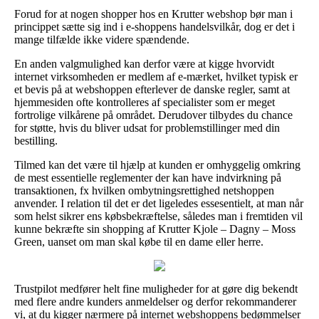
Forud for at nogen shopper hos en Krutter webshop bør man i
princippet sætte sig ind i e-shoppens handelsvilkår, dog er det i
mange tilfælde ikke videre spændende.
En anden valgmulighed kan derfor være at kigge hvorvidt
internet virksomheden er medlem af e-mærket, hvilket typisk er
et bevis på at webshoppen efterlever de danske regler, samt at
hjemmesiden ofte kontrolleres af specialister som er meget
fortrolige vilkårene på området. Derudover tilbydes du chance
for støtte, hvis du bliver udsat for problemstillinger med din
bestilling.
Tilmed kan det være til hjælp at kunden er omhyggelig omkring
de mest essentielle reglementer der kan have indvirkning på
transaktionen, fx hvilken ombytningsrettighed netshoppen
anvender. I relation til det er det ligeledes essesentielt, at man når
som helst sikrer ens købsbekræftelse, således man i fremtiden vil
kunne bekræfte sin shopping af Krutter Kjole – Dagny – Moss
Green, uanset om man skal købe til en dame eller herre.
Trustpilot medfører helt fine muligheder for at gøre dig bekendt
med flere andre kunders anmeldelser og derfor rekommanderer
vi, at du kigger nærmere på internet webshoppens bedømmelser