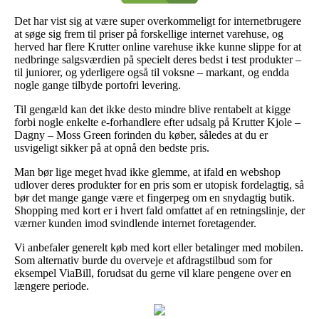
Det har vist sig at være super overkommeligt for internetbrugere
at søge sig frem til priser på forskellige internet varehuse, og
herved har flere Krutter online varehuse ikke kunne slippe for at
nedbringe salgsværdien på specielt deres bedst i test produkter –
til juniorer, og yderligere også til voksne – markant, og endda
nogle gange tilbyde portofri levering.
Til gengæld kan det ikke desto mindre blive rentabelt at kigge
forbi nogle enkelte e-forhandlere efter udsalg på Krutter Kjole –
Dagny – Moss Green forinden du køber, således at du er
usvigeligt sikker på at opnå den bedste pris.
Man bør lige meget hvad ikke glemme, at ifald en webshop
udlover deres produkter for en pris som er utopisk fordelagtig, så
bør det mange gange være et fingerpeg om en snydagtig butik.
Shopping med kort er i hvert fald omfattet af en retningslinje, der
værner kunden imod svindlende internet foretagender.
Vi anbefaler generelt køb med kort eller betalinger med mobilen.
Som alternativ burde du overveje et afdragstilbud som for
eksempel ViaBill, forudsat du gerne vil klare pengene over en
længere periode.