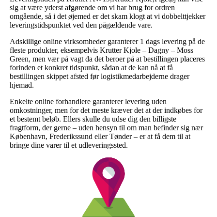
sig at være yderst afgørende om vi har brug for ordren
omgående, så i det øjemed er det skam klogt at vi dobbelttjekker
leveringstidspunktet ved den pågældende vare.
Adskillige online virksomheder garanterer 1 dags levering på de
fleste produkter, eksempelvis Krutter Kjole – Dagny – Moss
Green, men vær på vagt da det beroer på at bestillingen placeres
forinden et konkret tidspunkt, sådan at de kan nå at få
bestillingen skippet afsted før logistikmedarbejderne drager
hjemad.
Enkelte online forhandlere garanterer levering uden
omkostninger, men for det meste kræver det at der indkøbes for
et bestemt beløb. Ellers skulle du udse dig den billigste
fragtform, der gerne – uden hensyn til om man befinder sig nær
København, Frederikssund eller Tønder – er at få dem til at
bringe dine varer til et udleveringssted.