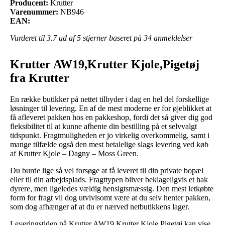
Producent:
Krutter
Varenummer:
NB946
EAN:
Vurderet til
3.7
ud af 5 stjerner baseret på
34
anmeldelser
Krutter AW19,Krutter Kjole,Pigetøj
fra Krutter
En række butikker på nettet tilbyder i dag en hel del forskellige
løsninger til levering. En af de mest moderne er for øjeblikket at
få afleveret pakken hos en pakkeshop, fordi det så giver dig god
fleksibilitet til at kunne afhente din bestilling på et selvvalgt
tidspunkt. Fragtmuligheden er jo virkelig overkommelig, samt i
mange tilfælde også den mest betalelige slags levering ved køb
af Krutter Kjole – Dagny – Moss Green.
Du burde lige så vel forsøge at få leveret til din private bopæl
eller til din arbejdsplads. Fragttypen bliver beklageligvis et hak
dyrere, men ligeledes vældig hensigtsmæssig. Den mest letkøbte
form for fragt vil dog utvivlsomt være at du selv henter pakken,
som dog afhænger af at du er nærved netbutikkens lager.
Leveringstiden på Krutter AW19,Krutter Kjole,Pigetøj kan vise