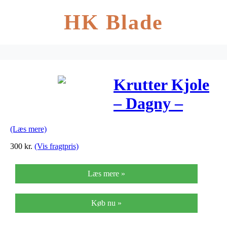
HK Blade
Krutter Kjole
– Dagny –
Moss Green
(Læs mere)
300
kr.
(Vis fragtpris)
Læs mere »
Køb nu »