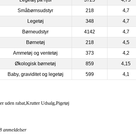
Småbørnsudstyr
218
4,7
Legetøj
348
4,7
Børneudstyr
4142
4,7
Børnetøj
218
4,5
Ammetøj og ventetøj
373
4,2
Økologisk børnetøj
859
4,15
Baby, graviditet og legetøj
599
4,1
er uden rabat,Krutter Udsalg,Pigetøj
8
anmeldelser