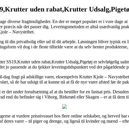
9,Krutter uden rabat,Krutter Udsalg,Pigetø
ge diverse fragtmuligheder. En der er meget populær er i vore dage at få 
varer præcis når det passer dig. Leveringsmetoden er altså usædvanlig pra
Kjole – Navystribet.
til din privatbolig eller ud til dit arbejde. Løsningen bliver typisk en
ngsform vil dog i de fleste tilfælde være at du selv henter produkterne, 
er SS19,Krutter uden rabat,Krutter Udsalg,Pigetøj er selvfølgelig ualmi
 det jo passende at du tjekker leveringstidspunktet ved det pågældende p
til-dag fragt på adskillige varer, eksempelvis Krutter Kjole – Navystribe
læt, så de har udsigt til at kunne nå at få de nye varer afsted før de pa
it er det under forudsætning af at du bestiller for en fastsat pris. Desud
ad end du befinder sig i Viborg, Birkerød eller Skagen – er at få dem til
gerne at vurdere prisniveauet hos flere online selskaber, og herved har 
af deres varer – til piger og drenge, og ligeså til kvinder og mænd – e