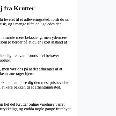
j fra Krutter
leveret til et udleveringssted, fordi du så
ktisk, og i mange tilfælde ligeledes den
 lille smule mere bekostelig, men ydermere
som jo beroer på at du er i kort afstand af
ndeligt relevant forudsat vi behøver
rodukt.
t, men vær obs på at det afhænger af at
kkeansatte tager hjem.
en skulle man udse dig den mest prisbevidste
 at køre pakken til et afhentningssted.
en hel del Krutter online varehuse været
ftertrykkeligt, og endda nogle gange frembyde