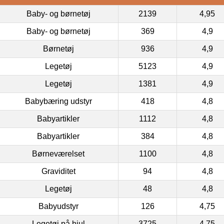
Baby- og børnetøj
2139
4,95
Baby- og børnetøj
369
4,9
Børnetøj
936
4,9
Legetøj
5123
4,9
Legetøj
1381
4,9
Babybæring udstyr
418
4,8
Babyartikler
1112
4,8
Babyartikler
384
4,8
Børneværelset
1100
4,8
Graviditet
94
4,8
Legetøj
48
4,8
Babyudstyr
126
4,75
Legetøj på hjul
3725
4,75