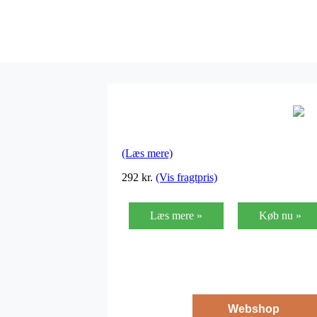
(Læs mere)
292
kr.
(Vis fragtpris)
Læs mere »
Køb nu »
Webshop