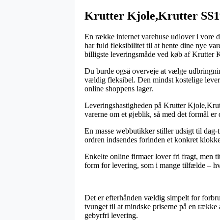
Krutter Kjole,Krutter SS1
En række internet varehuse udlover i vore da
har fuld fleksibilitet til at hente dine nye 
billigste leveringsmåde ved køb af Krutter 
Du burde også overveje at vælge udbringning 
vældig fleksibel. Den mindst kostelige leveri
online shoppens lager.
Leveringshastigheden på Krutter Kjole,Krutt
varerne om et øjeblik, så med det formål er
En masse webbutikker stiller udsigt til dag-
ordren indsendes forinden et konkret klokkes
Enkelte online firmaer lover fri fragt, men t
form for levering, som i mange tilfælde – hv
Det er efterhånden vældig simpelt for forbru
tvunget til at mindske priserne på en række 
gebyrfri levering.