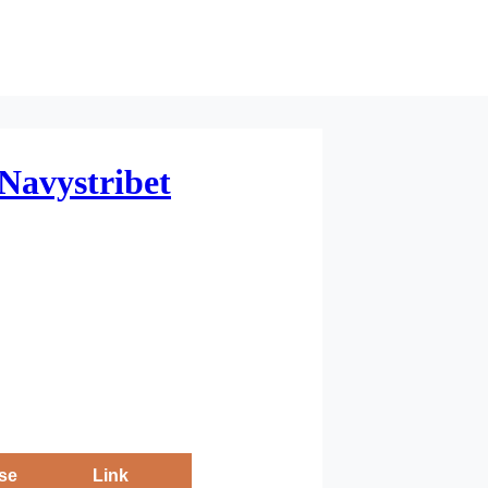
 Navystribet
se
Link