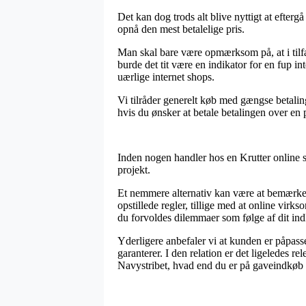
Det kan dog trods alt blive nyttigt at eftergå
opnå den mest betalelige pris.
Man skal bare være opmærksom på, at i tilfæld
burde det tit være en indikator for en fup i
uærlige internet shops.
Vi tilråder generelt køb med gængse betaling
hvis du ønsker at betale betalingen over en 
Inden nogen handler hos en Krutter online 
projekt.
Et nemmere alternativ kan være at bemærke 
opstillede regler, tillige med at online virk
du forvoldes dilemmaer som følge af dit in
Yderligere anbefaler vi at kunden er påpasse
garanterer. I den relation er det ligeledes 
Navystribet, hvad end du er på gaveindkøb t