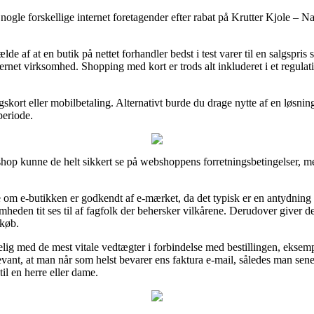
 nogle forskellige internet foretagender efter rabat på Krutter Kjole – Nav
e af at en butik på nettet forhandler bedst i test varer til en salgspris 
nternet virksomhed. Shopping med kort er trods alt inkluderet i et regula
skort eller mobilbetaling. Alternativt burde du drage nytte af en løsni
periode.
shop kunne de helt sikkert se på webshoppens forretningsbetingelser, 
om e-butikken er godkendt af e-mærket, da det typisk er en antydning a
somheden tit ses til af fagfolk der behersker vilkårene. Derudover giver 
dkøb.
lig med de mest vitale vedtægter i forbindelse med bestillingen, eksempe
relevant, at man når som helst bevarer ens faktura e-mail, således man se
il en herre eller dame.