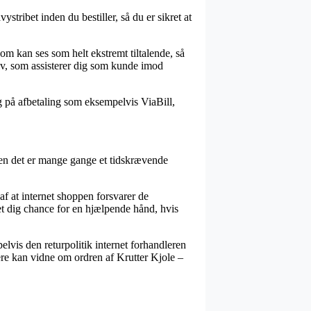
ystribet inden du bestiller, så du er sikret at
som kan ses som helt ekstremt tiltalende, så
tiv, som assisterer dig som kunde imod
ng på afbetaling som eksempelvis ViaBill,
men det er mange gange et tidskrævende
f at internet shoppen forsvarer de
det dig chance for en hjælpende hånd, hvis
lvis den returpolitik internet forhandleren
nere kan vidne om ordren af Krutter Kjole –