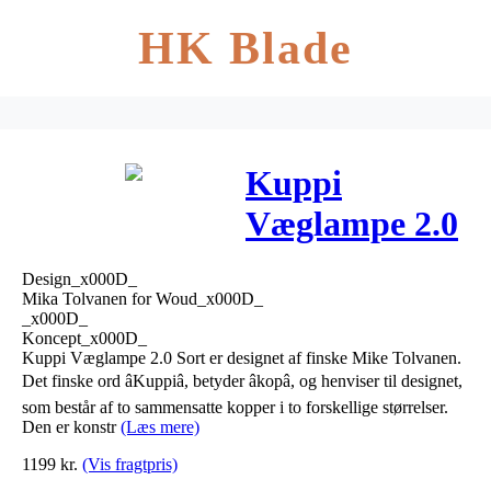
HK Blade
Kuppi
Væglampe 2.0
Sort – Woud
Design_x000D_
Mika Tolvanen for Woud_x000D_
_x000D_
Koncept_x000D_
Kuppi Væglampe 2.0 Sort er designet af finske Mike Tolvanen.
Det finske ord âKuppiâ, betyder âkopâ, og henviser til designet,
som består af to sammensatte kopper i to forskellige størrelser.
Den er konstr
(Læs mere)
1199
kr.
(Vis fragtpris)