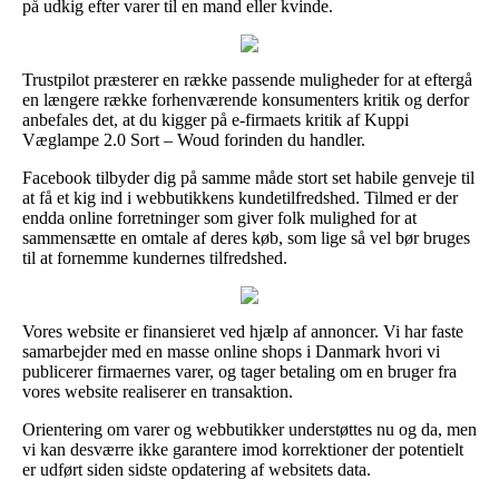
på udkig efter varer til en mand eller kvinde.
Trustpilot præsterer en række passende muligheder for at eftergå
en længere række forhenværende konsumenters kritik og derfor
anbefales det, at du kigger på e-firmaets kritik af Kuppi
Væglampe 2.0 Sort – Woud forinden du handler.
Facebook tilbyder dig på samme måde stort set habile genveje til
at få et kig ind i webbutikkens kundetilfredshed. Tilmed er der
endda online forretninger som giver folk mulighed for at
sammensætte en omtale af deres køb, som lige så vel bør bruges
til at fornemme kundernes tilfredshed.
Vores website er finansieret ved hjælp af annoncer. Vi har faste
samarbejder med en masse online shops i Danmark hvori vi
publicerer firmaernes varer, og tager betaling om en bruger fra
vores website realiserer en transaktion.
Orientering om varer og webbutikker understøttes nu og da, men
vi kan desværre ikke garantere imod korrektioner der potentielt
er udført siden sidste opdatering af websitets data.