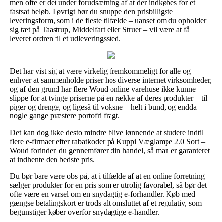
men ofte er det under forudsætning af at der indkøbes for et
fastsat beløb. I øvrigt bør du snuppe den prisbilligste
leveringsform, som i de fleste tilfælde – uanset om du opholder
sig tæt på Taastrup, Middelfart eller Struer – vil være at få
leveret ordren til et udleveringssted.
Det har vist sig at være virkelig fremkommeligt for alle og
enhver at sammenholde priser hos diverse internet virksomheder,
og af den grund har flere Woud online varehuse ikke kunne
slippe for at tvinge priserne på en række af deres produkter – til
piger og drenge, og ligeså til voksne – helt i bund, og endda
nogle gange præstere portofri fragt.
Det kan dog ikke desto mindre blive lønnende at studere indtil
flere e-firmaer efter rabatkoder på Kuppi Væglampe 2.0 Sort –
Woud forinden du gennemfører din handel, så man er garanteret
at indhente den bedste pris.
Du bør bare være obs på, at i tilfælde af at en online forretning
sælger produkter for en pris som er utrolig favorabel, så bør det
ofte være en varsel om en snydagtig e-forhandler. Køb med
gængse betalingskort er trods alt omsluttet af et regulativ, som
begunstiger køber overfor snydagtige e-handler.