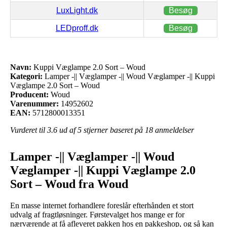
LuxLight.dk
Besøg
LEDproff.dk
Besøg
Navn:
Kuppi Væglampe 2.0 Sort – Woud
Kategori:
Lamper -|| Væglamper -|| Woud Væglamper -|| Kuppi
Væglampe 2.0 Sort – Woud
Producent:
Woud
Varenummer:
14952602
EAN:
5712800013351
Vurderet til
3.6
ud af 5 stjerner baseret på
18
anmeldelser
Lamper -|| Væglamper -|| Woud
Væglamper -|| Kuppi Væglampe 2.0
Sort – Woud fra Woud
En masse internet forhandlere foreslår efterhånden et stort
udvalg af fragtløsninger. Førstevalget hos mange er for
nærværende at få afleveret pakken hos en pakkeshop, og så kan