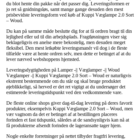
du blot hente din pakke når det passer dig. Leveringsformen er
jo ret så gnidningsløs, samt mange gange desuden den mest
prisbevidste leveringsform ved køb af Kuppi Væglampe 2.0 Sort
– Woud.
Du kan på samme måde beslutte dig for at få ordren bragt til din
lejlighed eller ud til din arbejdsplads. Fragtløsningen viser sig
beklageligvis en anelse mere bekostelig, men desuden meget
fleksibel. Den mest letkøbte leveringsmanér vil dog i de fleste
tilfælde være at hente ordren selv, men dette er betinget af at du
lever nærved webshoppens hjemsted.
Leveringsdygtigheden på Lamper -|| Væglamper -|| Woud
Væglamper -|| Kuppi Væglampe 2.0 Sort – Woud er naturligvis
ekstremt bestemmende om du står og skal bruge produktet
øjeblikkeligt, så herved er det ret vigtigt at du undersøger det
estimerede leveringstidspunkt ved den vedkommende vare.
De fleste online shops giver dag-til-dag levering på deres favorit
produkter, eksempelvis Kuppi Væglampe 2.0 Sort – Woud, men
vær vagtsom da det er betinget af at bestillingen placeres
forinden et fast tidspunkt, således at de sandsynligvis kan nå at
få produkterne afsendt forinden de lageransatte tager hjem.
Nogle enkelte forretninger på nettet tilbyder fragtfri levering,