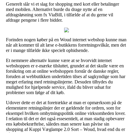
Generelt slår vi et slag for shopping med kort eller betalinger
med mobilen. Alternativt burde du drage nytte af en
afdragsløsning som fx ViaBill, i tilfælde af at du gerne vil
afdrage pengene i flere bidder.
Forinden nogen køber på en Woud internet webshop kunne man
når alt kommer til alt læse e-butikkens forretningsvilkår, men det
er i mange tilfælde ikke specielt ophidsende.
Et nemmere alternativ kunne være at se hvorvidt internet
webshoppen er e-mærke tilsluttet, grundet at det skulle være en
forsikring om at online webshoppen forstår de danske regler,
foruden at webbutikken undertiden tilses af sagkyndige som har
meget erfaring med retningslinjerne. Desuden tilbydes du
mulighed for hjælpende service, ifald du bliver udsat for
problemer som følge af dit køb.
Udover dette er det at foretrække at man er opmærksom på de
elementære retningslinjer der er gældende for ordren, som for
eksempel hvilken ombytningspolitik online virksomheden lover.
I relation til det er det også essesentielt, at man stadig opbevarer
ens købsbekræftelse, således man senere kan påvise sin
shopping af Kuppi Væglampe 2.0 Sort – Woud, hvad end du er