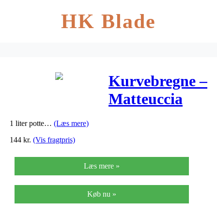
HK Blade
Kurvebregne –
Matteuccia
orientalis
1 liter potte…
(Læs mere)
144
kr.
(Vis fragtpris)
Læs mere »
Køb nu »