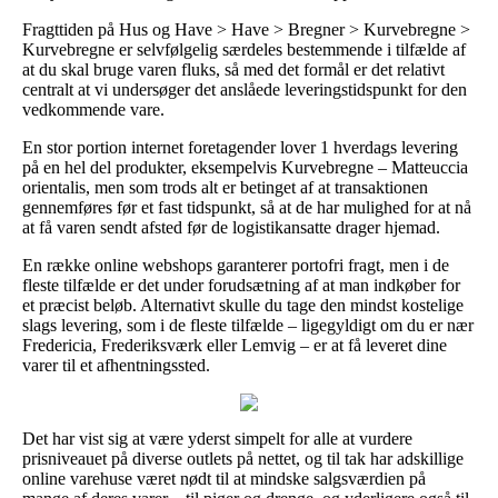
Fragttiden på Hus og Have > Have > Bregner > Kurvebregne >
Kurvebregne er selvfølgelig særdeles bestemmende i tilfælde af
at du skal bruge varen fluks, så med det formål er det relativt
centralt at vi undersøger det anslåede leveringstidspunkt for den
vedkommende vare.
En stor portion internet foretagender lover 1 hverdags levering
på en hel del produkter, eksempelvis Kurvebregne – Matteuccia
orientalis, men som trods alt er betinget af at transaktionen
gennemføres før et fast tidspunkt, så at de har mulighed for at nå
at få varen sendt afsted før de logistikansatte drager hjemad.
En række online webshops garanterer portofri fragt, men i de
fleste tilfælde er det under forudsætning af at man indkøber for
et præcist beløb. Alternativt skulle du tage den mindst kostelige
slags levering, som i de fleste tilfælde – ligegyldigt om du er nær
Fredericia, Frederiksværk eller Lemvig – er at få leveret dine
varer til et afhentningssted.
Det har vist sig at være yderst simpelt for alle at vurdere
prisniveauet på diverse outlets på nettet, og til tak har adskillige
online varehuse været nødt til at mindske salgsværdien på