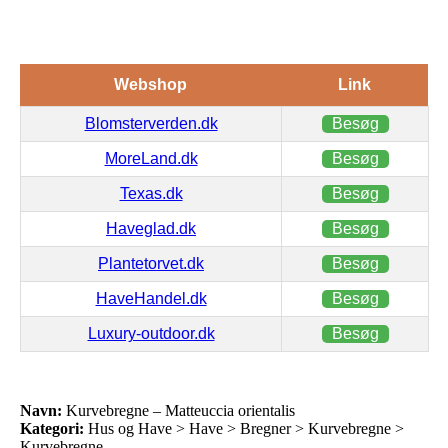
Webshop
Link
Blomsterverden.dk
Besøg
MoreLand.dk
Besøg
Texas.dk
Besøg
Haveglad.dk
Besøg
Plantetorvet.dk
Besøg
HaveHandel.dk
Besøg
Luxury-outdoor.dk
Besøg
Navn:
Kurvebregne – Matteuccia orientalis
Kategori:
Hus og Have > Have > Bregner > Kurvebregne >
Kurvebregne