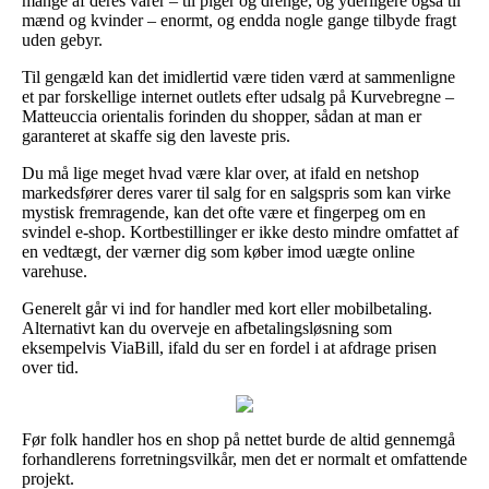
mange af deres varer – til piger og drenge, og yderligere også til
mænd og kvinder – enormt, og endda nogle gange tilbyde fragt
uden gebyr.
Til gengæld kan det imidlertid være tiden værd at sammenligne
et par forskellige internet outlets efter udsalg på Kurvebregne –
Matteuccia orientalis forinden du shopper, sådan at man er
garanteret at skaffe sig den laveste pris.
Du må lige meget hvad være klar over, at ifald en netshop
markedsfører deres varer til salg for en salgspris som kan virke
mystisk fremragende, kan det ofte være et fingerpeg om en
svindel e-shop. Kortbestillinger er ikke desto mindre omfattet af
en vedtægt, der værner dig som køber imod uægte online
varehuse.
Generelt går vi ind for handler med kort eller mobilbetaling.
Alternativt kan du overveje en afbetalingsløsning som
eksempelvis ViaBill, ifald du ser en fordel i at afdrage prisen
over tid.
Før folk handler hos en shop på nettet burde de altid gennemgå
forhandlerens forretningsvilkår, men det er normalt et omfattende
projekt.