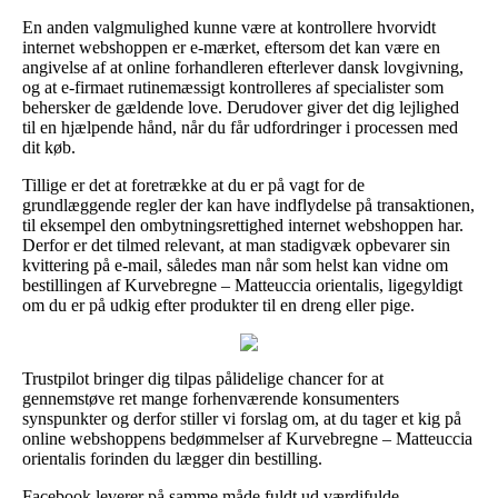
En anden valgmulighed kunne være at kontrollere hvorvidt
internet webshoppen er e-mærket, eftersom det kan være en
angivelse af at online forhandleren efterlever dansk lovgivning,
og at e-firmaet rutinemæssigt kontrolleres af specialister som
behersker de gældende love. Derudover giver det dig lejlighed
til en hjælpende hånd, når du får udfordringer i processen med
dit køb.
Tillige er det at foretrække at du er på vagt for de
grundlæggende regler der kan have indflydelse på transaktionen,
til eksempel den ombytningsrettighed internet webshoppen har.
Derfor er det tilmed relevant, at man stadigvæk opbevarer sin
kvittering på e-mail, således man når som helst kan vidne om
bestillingen af Kurvebregne – Matteuccia orientalis, ligegyldigt
om du er på udkig efter produkter til en dreng eller pige.
Trustpilot bringer dig tilpas pålidelige chancer for at
gennemstøve ret mange forhenværende konsumenters
synspunkter og derfor stiller vi forslag om, at du tager et kig på
online webshoppens bedømmelser af Kurvebregne – Matteuccia
orientalis forinden du lægger din bestilling.
Facebook leverer på samme måde fuldt ud værdifulde