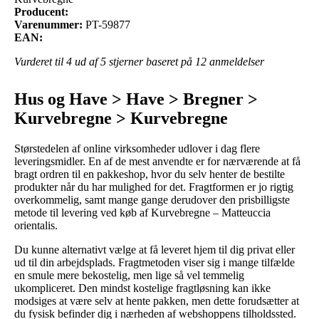
Producent:
Varenummer:
PT-59877
EAN:
Vurderet til
4
ud af 5 stjerner baseret på
12
anmeldelser
Hus og Have > Have > Bregner >
Kurvebregne > Kurvebregne
Størstedelen af online virksomheder udlover i dag flere
leveringsmidler. En af de mest anvendte er for nærværende at få
bragt ordren til en pakkeshop, hvor du selv henter de bestilte
produkter når du har mulighed for det. Fragtformen er jo rigtig
overkommelig, samt mange gange derudover den prisbilligste
metode til levering ved køb af Kurvebregne – Matteuccia
orientalis.
Du kunne alternativt vælge at få leveret hjem til dig privat eller
ud til din arbejdsplads. Fragtmetoden viser sig i mange tilfælde
en smule mere bekostelig, men lige så vel temmelig
ukompliceret. Den mindst kostelige fragtløsning kan ikke
modsiges at være selv at hente pakken, men dette forudsætter at
du fysisk befinder dig i nærheden af webshoppens tilholdssted.