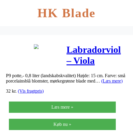
HK Blade
Labradorviol
– Viola
labradorica
P9 potte,- 0,8 liter (landskabskvalitet) Højde: 15 cm. Farve: små
porcelainsblå blomster, mørkegrønne blade med…
(Læs mere)
32
kr.
(Vis fragtpris)
Læs mere »
Køb nu »