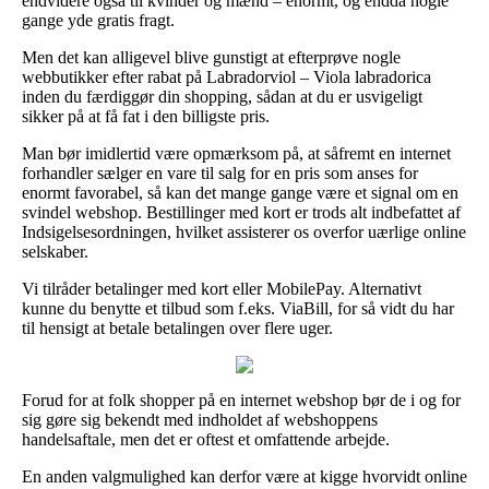
endvidere også til kvinder og mænd – enormt, og endda nogle
gange yde gratis fragt.
Men det kan alligevel blive gunstigt at efterprøve nogle
webbutikker efter rabat på Labradorviol – Viola labradorica
inden du færdiggør din shopping, sådan at du er usvigeligt
sikker på at få fat i den billigste pris.
Man bør imidlertid være opmærksom på, at såfremt en internet
forhandler sælger en vare til salg for en pris som anses for
enormt favorabel, så kan det mange gange være et signal om en
svindel webshop. Bestillinger med kort er trods alt indbefattet af
Indsigelsesordningen, hvilket assisterer os overfor uærlige online
selskaber.
Vi tilråder betalinger med kort eller MobilePay. Alternativt
kunne du benytte et tilbud som f.eks. ViaBill, for så vidt du har
til hensigt at betale betalingen over flere uger.
Forud for at folk shopper på en internet webshop bør de i og for
sig gøre sig bekendt med indholdet af webshoppens
handelsaftale, men det er oftest et omfattende arbejde.
En anden valgmulighed kan derfor være at kigge hvorvidt online