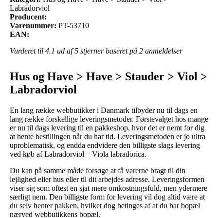
Labradorviol
Producent:
Varenummer:
PT-53710
EAN:
Vurderet til
4.1
ud af 5 stjerner baseret på
2
anmeldelser
Hus og Have > Have > Stauder > Viol >
Labradorviol
En lang række webbutikker i Danmark tilbyder nu til dags en
lang række forskellige leveringsmetoder. Førstevalget hos mange
er nu til dags levering til en pakkeshop, hvor det er nemt for dig
at hente bestillingen når du har tid. Leveringsmetoden er jo ultra
uproblematisk, og endda endvidere den billigste slags levering
ved køb af Labradorviol – Viola labradorica.
Du kan på samme måde forsøge at få varerne bragt til din
lejlighed eller hus eller til dit arbejdes adresse. Leveringsformen
viser sig som oftest en sjat mere omkostningsfuld, men ydermere
særligt nem. Den billigste form for levering vil dog altid være at
du selv henter pakken, hvilket dog betinges af at du har bopæl
nærved webbutikkens bopæl.