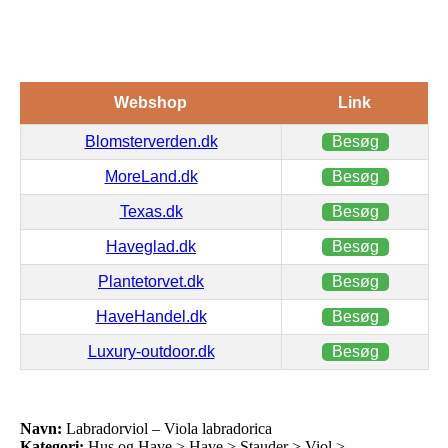
Webshop
Link
Blomsterverden.dk
Besøg
MoreLand.dk
Besøg
Texas.dk
Besøg
Haveglad.dk
Besøg
Plantetorvet.dk
Besøg
HaveHandel.dk
Besøg
Luxury-outdoor.dk
Besøg
Navn:
Labradorviol – Viola labradorica
Kategori:
Hus og Have > Have > Stauder > Viol >