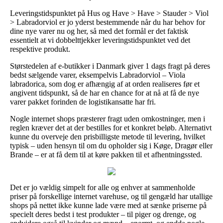
Leveringstidspunktet på Hus og Have > Have > Stauder > Viol
> Labradorviol er jo yderst bestemmende når du har behov for
dine nye varer nu og her, så med det formål er det faktisk
essentielt at vi dobbelttjekker leveringstidspunktet ved det
respektive produkt.
Størstedelen af e-butikker i Danmark giver 1 dags fragt på deres
bedst sælgende varer, eksempelvis Labradorviol – Viola
labradorica, som dog er afhængig af at orden realiseres før et
angivent tidspunkt, så de har en chance for at nå at få de nye
varer pakket forinden de logistikansatte har fri.
Nogle internet shops præsterer fragt uden omkostninger, men i
reglen kræver det at der bestilles for et konkret beløb. Alternativt
kunne du overveje den prisbilligste metode til levering, hvilket
typisk – uden hensyn til om du opholder sig i Køge, Dragør eller
Brande – er at få dem til at køre pakken til et afhentningssted.
Det er jo vældig simpelt for alle og enhver at sammenholde
priser på forskellige internet varehuse, og til gengæld har utallige
shops på nettet ikke kunne lade være med at sænke priserne på
specielt deres bedst i test produkter – til piger og drenge, og