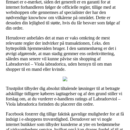
firmaet er e-mærket, siden det generelt er en garanti for at
internet forhandleren følger de officielle regler, tillige med at
webshoppen ofte gennemses af specialister der har den
nødvendige knowhow om vilkårene på området. Dette er
desuden din lejlighed til støtte, hvis du får besvær som følge af
din ordre.
Herudover anbefales det at man er vaks omkring de mest
relevante regler der indvirker på transaktionen, f.eks. den
byttepolitik hjemmesiden bruger. I den sammenhæng er det i
øvrigt afgørende, at man stadig gemmer ens ordrekvittering,
således man senere vil kunne påvise sin shopping af
Labradorviol – Viola labradorica, uden hensyn til om man
shopper til en mand eller kvinde.
Trustpilot tilbyder dig absolut tiltalende løsninger til at betragte
adskillige tidligere køberes iagttagelser og af den grund stiller vi
forslag om, at du vurderer e-handlens ratings af Labradorviol –
Viola labradorica forinden du placerer din ordre.
Facebook forærer dig tillige faktisk gavnlige muligheder for at få
indsigt i e-shoppens troværdighed. Derudover ser vi nogle
internet butikker som tilbyder kunderne at ytre en bedømmelse
af virksomhedens service, hvilket også kan drages fordel af til at