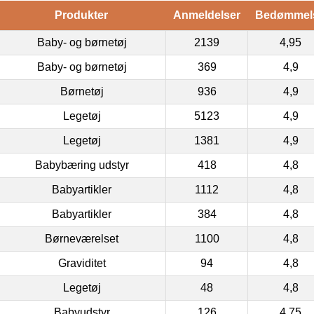
Produkter
Anmeldelser
Bedømmel
Baby- og børnetøj
2139
4,95
Baby- og børnetøj
369
4,9
Børnetøj
936
4,9
Legetøj
5123
4,9
Legetøj
1381
4,9
Babybæring udstyr
418
4,8
Babyartikler
1112
4,8
Babyartikler
384
4,8
Børneværelset
1100
4,8
Graviditet
94
4,8
Legetøj
48
4,8
Babyudstyr
126
4,75