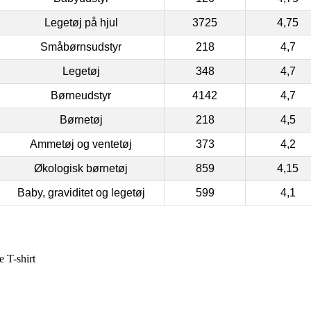
Legetøj på hjul
3725
4,75
Småbørnsudstyr
218
4,7
Legetøj
348
4,7
Børneudstyr
4142
4,7
Børnetøj
218
4,5
Ammetøj og ventetøj
373
4,2
Økologisk børnetøj
859
4,15
Baby, graviditet og legetøj
599
4,1
 T-shirt