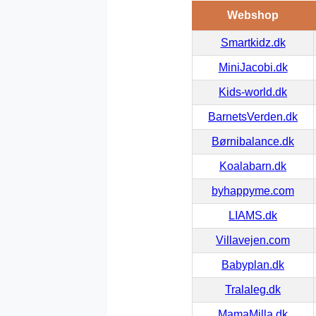
Webshop
Smartkidz.dk
MiniJacobi.dk
Kids-world.dk
BarnetsVerden.dk
Børnibalance.dk
Koalabarn.dk
byhappyme.com
LIAMS.dk
Villavejen.com
Babyplan.dk
Tralaleg.dk
MamaMilla.dk