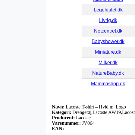
Legehjulet.dk
Livrig.dk
Netcentret.dk
Babyshower.dk
Miniature.dk
Milker.dk
NatureBaby.dk
Mammashop.dk
Navn:
Lacoste T-shirt – Hvid m. Logo
Kategori:
Drengetøj,Lacoste AW19,Lacoste
Producent:
Lacoste
Varenummer:
JV064
EAN: