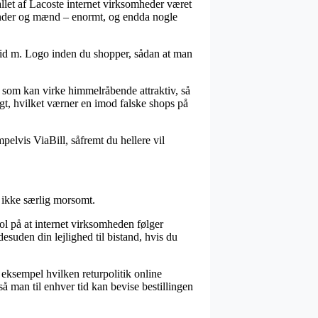
tallet af Lacoste internet virksomheder været
 kvinder og mænd – enormt, og endda nogle
 Hvid m. Logo inden du shopper, sådan at man
ris som kan virke himmelråbende attraktiv, så
tægt, hvilket værner en imod falske shops på
pelvis ViaBill, såfremt du hellere vil
n ikke særlig morsomt.
ol på at internet virksomheden følger
esuden din lejlighed til bistand, hvis du
r eksempel hvilken returpolitik online
så man til enhver tid kan bevise bestillingen