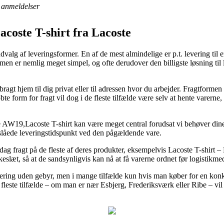
anmeldelser
coste T-shirt fra Lacoste
 udvalg af leveringsformer. En af de mest almindelige er p.t. levering til
ormen er nemlig meget simpel, og ofte derudover den billigste løsning til
ragt hjem til dig privat eller til adressen hvor du arbejder. Fragtformen
te form for fragt vil dog i de fleste tilfælde være selv at hente varerne,
AW19,Lacoste T-shirt kan være meget central forudsat vi behøver dine 
nslåede leveringstidspunkt ved den pågældende vare.
-dag fragt på de fleste af deres produkter, eksempelvis Lacoste T-shirt
keslæt, så at de sandsynligvis kan nå at få varerne ordnet før logistikm
evering uden gebyr, men i mange tilfælde kun hvis man køber for en konk
 fleste tilfælde – om man er nær Esbjerg, Frederiksværk eller Ribe – vil v