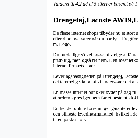
Vurderet til
4.2
ud af 5 stjerner baseret på
1
Drengetøj,Lacoste AW19,La
De fleste internet shops tilbyder nu et stort
efter dine nye varer når du har lyst. Fragtf
m. Logo.
Du burde lige så vel prøve at vælge at få udb
prisbillig, men også ret nem. Den mest letkøb
internet firmaets lager.
Leveringshastigheden på Drengetøj,Lacoste 
det temmelig vigtigt at vi undersøger det a
En masse internet butikker byder på dag-til
at ordren køres igennem før et bestemt klok
En hel del online forretninger garanterer l
den billigste leveringsmulighed, hvilket i de
til en pakkeshop.