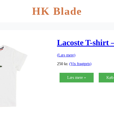
HK Blade
Lacoste T-shirt
(Læs mere)
250
kr.
(Vis fragtpris)
Læs mere »
Køb 