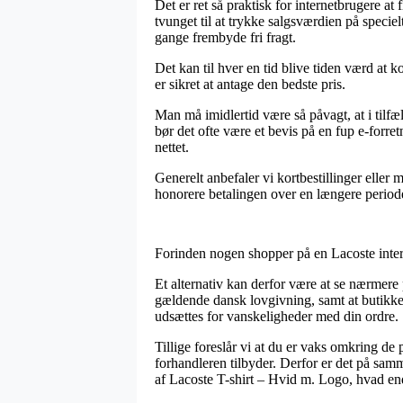
Det er ret så praktisk for internetbrugere at
tvunget til at trykke salgsværdien på specie
gange frembyde fri fragt.
Det kan til hver en tid blive tiden værd at 
er sikret at antage den bedste pris.
Man må imidlertid være så påvagt, at i tilfæl
bør det ofte være et bevis på en fup e-forre
nettet.
Generelt anbefaler vi kortbestillinger eller
honorere betalingen over en længere period
Forinden nogen shopper på en Lacoste intern
Et alternativ kan derfor være at se nærmere
gældende dansk lovgivning, samt at butikken 
udsættes for vanskeligheder med din ordre.
Tillige foreslår vi at du er vaks omkring de 
forhandleren tilbyder. Derfor er det på samm
af Lacoste T-shirt – Hvid m. Logo, hvad end