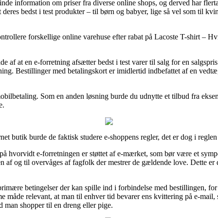
 finde information om priser fra diverse online shops, og derved har fler
lt deres bedst i test produkter – til børn og babyer, lige så vel som til
kontrollere forskellige online varehuse efter rabat på Lacoste T-shirt –
de af at en e-forretning afsætter bedst i test varer til salg for en salgsp
tning. Bestillinger med betalingskort er imidlertid indbefattet af en ved
 mobilbetaling. Som en anden løsning burde du udnytte et tilbud fra eksem
e.
et butik burde de faktisk studere e-shoppens regler, det er dog i regle
 på hvorvidt e-forretningen er støttet af e-mærket, som bør være et symp
af og til overvåges af fagfolk der mestrer de gældende love. Dette er d
primære betingelser der kan spille ind i forbindelse med bestillingen, fo
e måde relevant, at man til enhver tid bevarer ens kvittering på e-mail, 
 man shopper til en dreng eller pige.