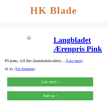
HK Blade
Langbladet
Ærenpris Pink
Damask –
P9 potte,- 0,8 liter (landskabskvalitet)…
(Læs mere)
Pseudolysimach
41
kr.
(Vis fragtpris)
…
Læs mere »
Køb nu »