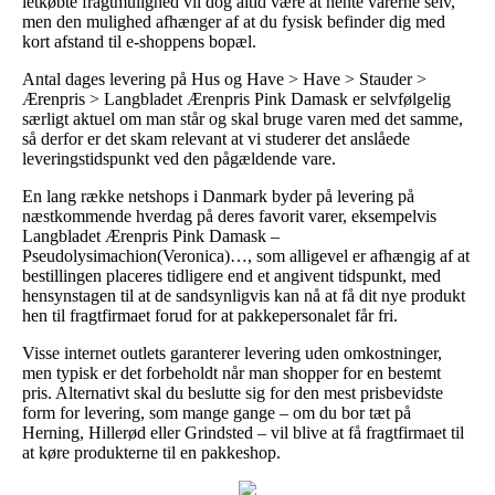
letkøbte fragtmulighed vil dog altid være at hente varerne selv,
men den mulighed afhænger af at du fysisk befinder dig med
kort afstand til e-shoppens bopæl.
Antal dages levering på Hus og Have > Have > Stauder >
Ærenpris > Langbladet Ærenpris Pink Damask er selvfølgelig
særligt aktuel om man står og skal bruge varen med det samme,
så derfor er det skam relevant at vi studerer det anslåede
leveringstidspunkt ved den pågældende vare.
En lang række netshops i Danmark byder på levering på
næstkommende hverdag på deres favorit varer, eksempelvis
Langbladet Ærenpris Pink Damask –
Pseudolysimachion(Veronica)…, som alligevel er afhængig af at
bestillingen placeres tidligere end et angivent tidspunkt, med
hensynstagen til at de sandsynligvis kan nå at få dit nye produkt
hen til fragtfirmaet forud for at pakkepersonalet får fri.
Visse internet outlets garanterer levering uden omkostninger,
men typisk er det forbeholdt når man shopper for en bestemt
pris. Alternativt skal du beslutte sig for den mest prisbevidste
form for levering, som mange gange – om du bor tæt på
Herning, Hillerød eller Grindsted – vil blive at få fragtfirmaet til
at køre produkterne til en pakkeshop.