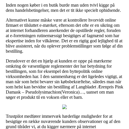
Inden nogen køber i en butik burde man uden tvivl kigge på
dens handelsbetingelser, men det er tit ikke specielt ophidsende.
Alternativet kunne måske være at kontrollere hvorvidt online
firmaet er tilsluttet e-mærket, eftersom det ofte er en sikring om
at internet forhandleren anerkender de opstillede regler, foruden
at e-forretningen rutinemæssigt besigtiges af fagmænd som har
ekspertise inden for vilkårene. Det er en rigtig god lejlighed til at
blive assisteret, når du oplever problemstillinger som følge af din
bestilling.
Derudover er det en hjælp at kunden er oppe på mærkerne
omkring de væsentligste reglementer der har betydning for
bestillingen, som for eksempel den byttepolitik online
virksomheden har. I den sammenhæng er det ligeledes vigtigt, at
man når som helst bevarer sin købsbekræftelse, således man når
som helst kan bevidne sin bestilling af Langbladet Ærenpris Pink
Damask – Pseudolysimachion(Veronica)…, uanset om man
søger et produkt til en voksen eller et barn.
Trustpilot medfører immervæk hæderlige muligheder for at
besigtige en række nuværende kunders observationer og af den
grund tilråder vi, at du kigger nærmere på internet