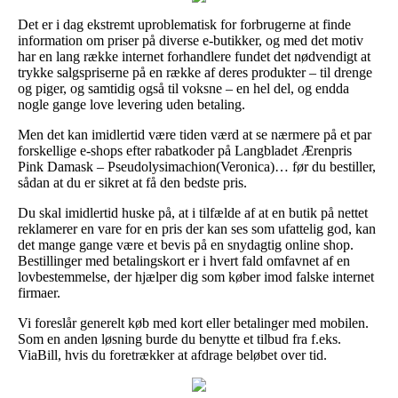
Det er i dag ekstremt uproblematisk for forbrugerne at finde
information om priser på diverse e-butikker, og med det motiv
har en lang række internet forhandlere fundet det nødvendigt at
trykke salgspriserne på en række af deres produkter – til drenge
og piger, og samtidig også til voksne – en hel del, og endda
nogle gange love levering uden betaling.
Men det kan imidlertid være tiden værd at se nærmere på et par
forskellige e-shops efter rabatkoder på Langbladet Ærenpris
Pink Damask – Pseudolysimachion(Veronica)… før du bestiller,
sådan at du er sikret at få den bedste pris.
Du skal imidlertid huske på, at i tilfælde af at en butik på nettet
reklamerer en vare for en pris der kan ses som ufattelig god, kan
det mange gange være et bevis på en snydagtig online shop.
Bestillinger med betalingskort er i hvert fald omfavnet af en
lovbestemmelse, der hjælper dig som køber imod falske internet
firmaer.
Vi foreslår generelt køb med kort eller betalinger med mobilen.
Som en anden løsning burde du benytte et tilbud fra f.eks.
ViaBill, hvis du foretrækker at afdrage beløbet over tid.