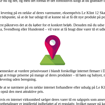
e nu og her, og med det formål er det forholdsvis klogt at du gransker d
ag levering på en række af deres varenumre, eksempelvis Le Klint 12 Sk
tidspunkt, så at de har udsigt til at kunne nå at få dit nye produkt på pos
test påkræves det at du køber for et konkret beløb. Desuden må du udse
a, Svendborg eller Hundested – vil være at få bragt dine varer til et udl
ennesker at vurdere prisniveauet i blandt forskellige internet firmaer 
gt at tvinge priserne på mange af deres produkter – til børn og babyer,
 levering uden beregning.
nde at se nærmere på en række internet forhandlere efter udsalg på Le 
 opnå den mest attraktive pris.
is en internet virksomhed sælger deres varer til en salgspris som anses
betalinger er imidlertid indbefattet af et regulativ, hvilket passer på k