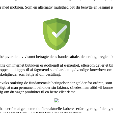
er med mobilen. Som en alternativ mulighed bør du benytte en løsning på 
.
ehøver de utvivlsomt betragte dens handelsaftale, det er dog i reglen ik
e om internet butikken er godkendt af e-mærket, eftersom det er et bil
hoppen tit kigges til af fagmænd som har den nødvendige knowhow om 
skeligheder som følge af din bestilling.
er vaks omkring de fundamentale betingelser der gælder for ordren, som
t vigtigt, at man permanent beholder sin faktura, således man altid vil ku
 om du søger produkter til en herre eller dame.
chancer for at gennemrode flere aktuelle køberes erfaringer og af den gru