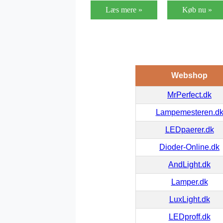
Læs mere »
Køb nu »
Webshop
MrPerfect.dk
Lampemesteren.d
LEDpaerer.dk
Dioder-Online.dk
AndLight.dk
Lamper.dk
LuxLight.dk
LEDproff.dk