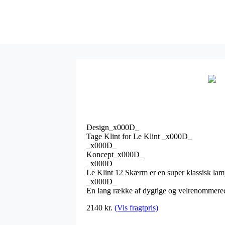
Design_x000D_
Tage Klint for Le Klint _x000D_
_x000D_
Koncept_x000D_
_x000D_
Le Klint 12 Skærm er en super klassisk l
_x000D_
En lang række af dygtige og velrenommered
2140
kr.
(Vis fragtpris)