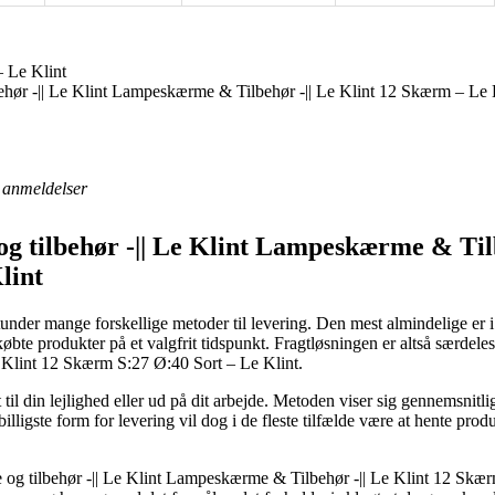
 Le Klint
hør -|| Le Klint Lampeskærme & Tilbehør -|| Le Klint 12 Skærm – Le 
anmeldelser
 tilbehør -|| Le Klint Lampeskærme & Tilbe
lint
der mange forskellige metoder til levering. Den mest almindelige er i 
øbte produkter på et valgfrit tidspunkt. Fragtløsningen er altså særdel
 Klint 12 Skærm S:27 Ø:40 Sort – Le Klint.
il din lejlighed eller ud på dit arbejde. Metoden viser sig gennemsnitlig
lligste form for levering vil dog i de fleste tilfælde være at hente prod
g tilbehør -|| Le Klint Lampeskærme & Tilbehør -|| Le Klint 12 Skærm 