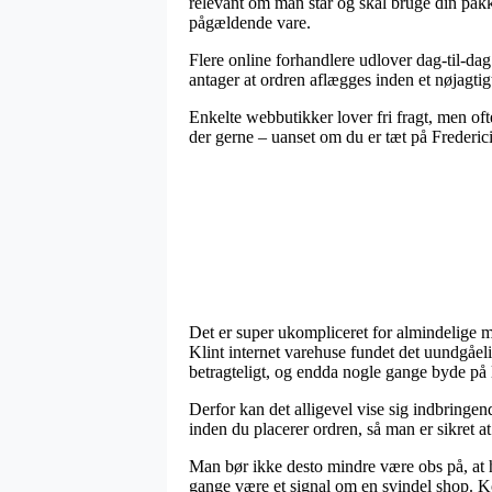
relevant om man står og skal bruge din pakk
pågældende vare.
Flere online forhandlere udlover dag-til-d
antager at ordren aflægges inden et nøjagtigt 
Enkelte webbutikker lover fri fragt, men of
der gerne – uanset om du er tæt på Frederici
Det er super ukompliceret for almindelige m
Klint internet varehuse fundet det uundgåeli
betragteligt, og endda nogle gange byde på
Derfor kan det alligevel vise sig indbringe
inden du placerer ordren, så man er sikret at
Man bør ikke desto mindre være obs på, at hv
gange være et signal om en svindel shop. Kort