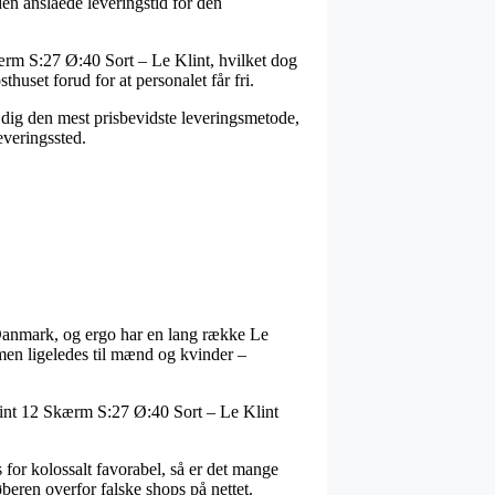
en anslåede leveringstid for den
ærm S:27 Ø:40 Sort – Le Klint, hvilket dog
thuset forud for at personalet får fri.
 dig den mest prisbevidste leveringsmetode,
everingssted.
i Danmark, og ergo har en lang række Le
 men ligeledes til mænd og kvinder –
Klint 12 Skærm S:27 Ø:40 Sort – Le Klint
 for kolossalt favorabel, så er det mange
øberen overfor falske shops på nettet.