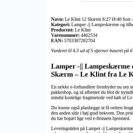
Navn:
Le Klint 12 Skærm S:27 Ø:40 Sort –
Kategori:
Lamper -|| Lampeskærme og tilbe
Producent:
Le Klint
Varenummer:
4462534
EAN:
5703387282704
Vurderet til
4.3
ud af 5 stjerner baseret på
6
Lamper -|| Lampeskærme og
Skærm – Le Klint fra Le K
En række e-forhandlere frembyder nu om stun
pakkeshop, og så afhenter du blot de nyindk
mindst kostelige fragtmetode ved køb af Le
Du kunne også planlægge at få ordren bragt t
den anden side i høj grad bekvem. Den prisbi
du har bopæl lige ved e-firmaets hjemsted.
Leveringstiden på Lamper -|| Lampeskærme o