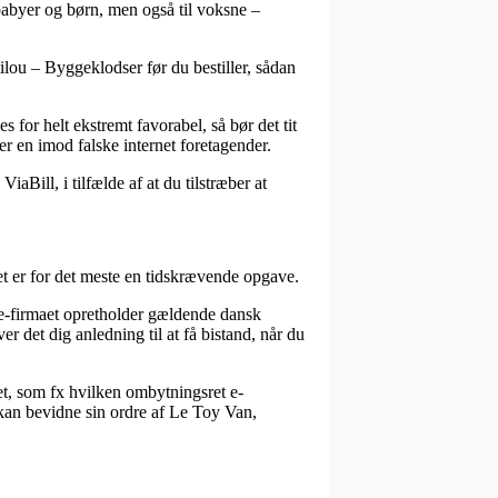
babyer og børn, men også til voksne –
etilou – Byggeklodser før du bestiller, sådan
for helt ekstremt favorabel, så bør det tit
er en imod falske internet foretagender.
iaBill, i tilfælde af at du tilstræber at
t er for det meste en tidskrævende opgave.
 e-firmaet opretholder gældende dansk
er det dig anledning til at få bistand, når du
et, som fx hvilken ombytningsret e-
d kan bevidne sin ordre af Le Toy Van,