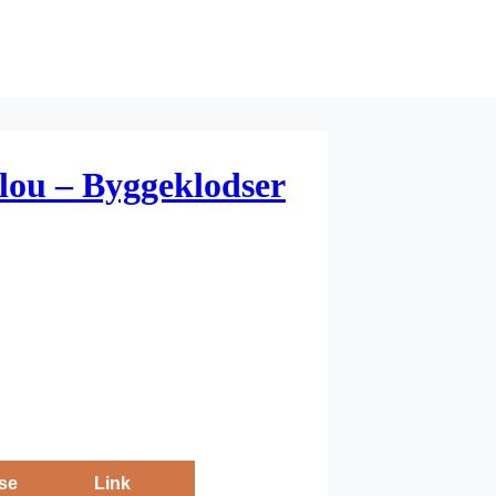
ilou – Byggeklodser
se
Link