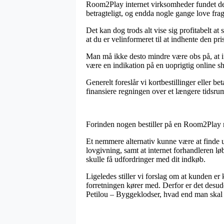
Room2Play internet virksomheder fundet det
betragteligt, og endda nogle gange love fra
Det kan dog trods alt vise sig profitabelt at
at du er velinformeret til at indhente den pris
Man må ikke desto mindre være obs på, at ifa
være en indikation på en uoprigtig online sh
Generelt foreslår vi kortbestillinger eller be
finansiere regningen over et længere tidsru
Forinden nogen bestiller på en Room2Play n
Et nemmere alternativ kunne være at finde u
lovgivning, samt at internet forhandleren løb
skulle få udfordringer med dit indkøb.
Ligeledes stiller vi forslag om at kunden e
forretningen kører med. Derfor er det desude
Petilou – Byggeklodser, hvad end man skal k