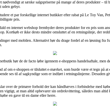
 nødvendigt at sænke salgspriserne på mange af deres produkter – til 
gt uden gebyr.
 studere et par forskellige internet butikker efter rabat på Le Toy Van, P
billigste pris.
ld en internet webshop frembyder deres produkter for en pris som anses 
op. Kortkøb er ikke desto mindre omsluttet af en retningslinje, der redd
talinger med mobilen. Alternativt bør du drage fordel af en løsning fra fx V
m.
etbutik bør de de facto løbe igennem e-shoppens handelsaftale, men de
d af om e-shoppen er tilsluttet e-mærket, som burde være et tegn på at
ende ses til af sagkyndige som er indført i retningslinjerne. Desuden giv
r klar over de primære forhold der kan håndhæves i forbindelse med køb
n vigtigt, at man altid opbevarer sin ordrekvittering, således man alti
øbe en gave til en dame eller herre.