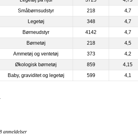
Småbørnsudstyr
218
4,7
Legetøj
348
4,7
Børneudstyr
4142
4,7
Børnetøj
218
4,5
Ammetøj og ventetøj
373
4,2
Økologisk børnetøj
859
4,15
Baby, graviditet og legetøj
599
4,1
r
8
anmeldelser