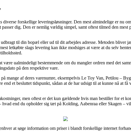
y
is diverse forskellige leveringsløsninger. Den mest almindelige er nu o
r det passer dig. Den er nemlig vældig simpel, samt oftest tilmed den mes
dbragt til din bopæl eller ud til dit arbejdes adresse. Metoden bliver j
t letkøbte slags levering kan ikke modsiges at være at du selv henter 
tilholdssted.
at være ualmindeligt bestemmende om du mangler ordren med det samme,
ingsdato på den respektive vare.
agt på mange af deres varenumre, eksempelvis Le Toy Van, Petilou – By
e end et besluttet tidspunkt, sådan at de har udsigt til at kunne nå at f
mkostninger, men oftest er det kun gældende hvis man bestiller for et 
– hvad end du opholder sig tæt på Kolding, Aabenraa eller Skagen – vil bli
nhver at søge information om priser i blandt forskellige internet forhand