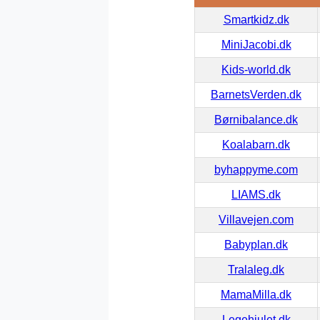
Smartkidz.dk
MiniJacobi.dk
Kids-world.dk
BarnetsVerden.dk
Børnibalance.dk
Koalabarn.dk
byhappyme.com
LIAMS.dk
Villavejen.com
Babyplan.dk
Tralaleg.dk
MamaMilla.dk
Legehjulet.dk