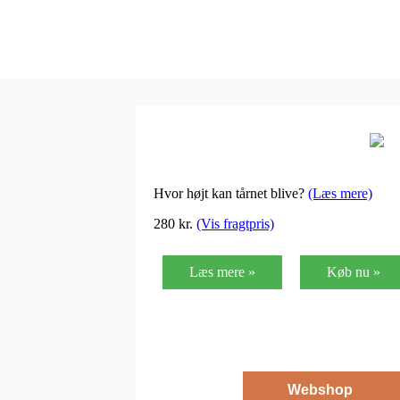
Hvor højt kan tårnet blive?
(Læs mere)
280
kr.
(Vis fragtpris)
Læs mere »
Køb nu »
Webshop