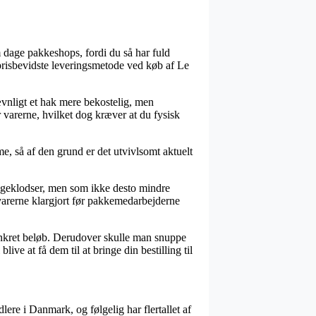
m dage pakkeshops, fordi du så har fuld
t prisbevidste leveringsmetode ved køb af Le
ævnligt et hak mere bekostelig, men
varerne, hvilket dog kræver at du fysisk
 så af den grund er det utvivlsomt aktuelt
ggeklodser, men som ikke desto mindre
å varerne klargjort før pakkemedarbejderne
konkret beløb. Derudover skulle man snuppe
ve at få dem til at bringe din bestilling til
lere i Danmark, og følgelig har flertallet af