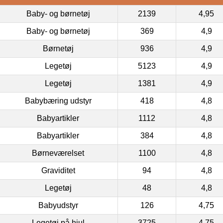
Baby- og børnetøj
2139
4,95
Baby- og børnetøj
369
4,9
Børnetøj
936
4,9
Legetøj
5123
4,9
Legetøj
1381
4,9
Babybæring udstyr
418
4,8
Babyartikler
1112
4,8
Babyartikler
384
4,8
Børneværelset
1100
4,8
Graviditet
94
4,8
Legetøj
48
4,8
Babyudstyr
126
4,75
Legetøj på hjul
3725
4,75