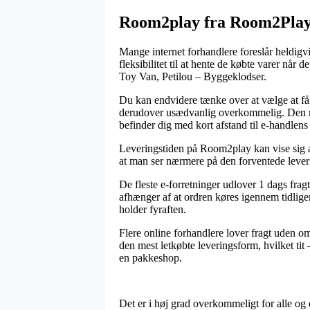
Room2play fra Room2Pla
Mange internet forhandlere foreslår heldigv
fleksibilitet til at hente de købte varer nå
Toy Van, Petilou – Byggeklodser.
Du kan endvidere tænke over at vælge at få u
derudover usædvanlig overkommelig. Den mes
befinder dig med kort afstand til e-handlens 
Leveringstiden på Room2play kan vise sig 
at man ser nærmere på den forventede lever
De fleste e-forretninger udlover 1 dags fr
afhænger af at ordren køres igennem tidliger
holder fyraften.
Flere online forhandlere lover fragt uden o
den mest letkøbte leveringsform, hvilket tit 
en pakkeshop.
Det er i høj grad overkommeligt for alle og e