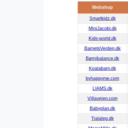
Webshop
Smartkidz.dk
MiniJacobi.dk
Kids-world.dk
BarnetsVerden.dk
Børnibalance.dk
Koalabarn.dk
byhappyme.com
LIAMS.dk
Villavejen.com
Babyplan.dk
Tralaleg.dk