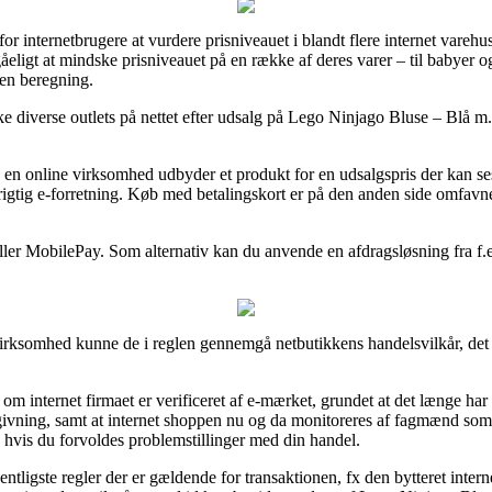
for internetbrugere at vurdere prisniveauet i blandt flere internet vare
eligt at mindske prisniveauet på en række af deres varer – til babyer o
en beregning.
ke diverse outlets på nettet efter udsalg på Lego Ninjago Bluse – Blå m
 en online virksomhed udbyder et produkt for en udsalgspris der kan ses 
rigtig e-forretning. Køb med betalingskort er på den anden side omfavne
eller MobilePay. Som alternativ kan du anvende en afdragsløsning fra f.e
irksomhed kunne de i reglen gennemgå netbutikkens handelsvilkår, det e
m internet firmaet er verificeret af e-mærket, grundet at det længe har 
ivning, samt at internet shoppen nu og da monitoreres af fagmænd som
, hvis du forvoldes problemstillinger med din handel.
ntligste regler der er gældende for transaktionen, fx den bytteret intern