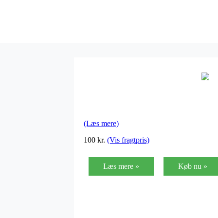
(Læs mere)
100
kr.
(Vis fragtpris)
Læs mere »
Køb nu »