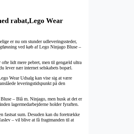
med rabat,Lego Wear
delige er nu om stunder udleveringssteder,
fragtløsning ved køb af Lego Ninjago Bluse –
r ofte lidt mere pebret, men til gengæld ultra
du lever nær internet selskabets bopæl.
go Wear Udsalg kan vise sig at være
 anslåede leveringstidspunkt på den
o Bluse – Blå m. Ninjago, men husk at det er
orinden lagermedarbejderne holder fyraften.
 en fastsat sum. Desuden kan du foretrække
lev – vil blive at få fragtmanden til at