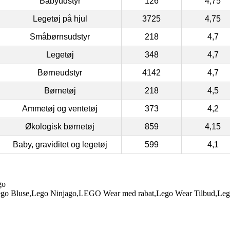
Babyudstyr
126
4,75
Legetøj på hjul
3725
4,75
Småbørnsudstyr
218
4,7
Legetøj
348
4,7
Børneudstyr
4142
4,7
Børnetøj
218
4,5
Ammetøj og ventetøj
373
4,2
Økologisk børnetøj
859
4,15
Baby, graviditet og legetøj
599
4,1
go
go Bluse,Lego Ninjago,LEGO Wear med rabat,Lego Wear Tilbud,Leg