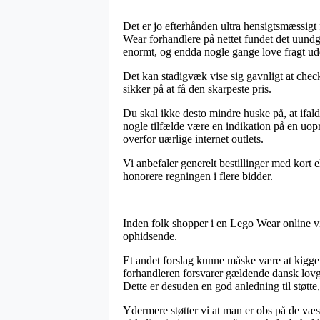
Det er jo efterhånden ultra hensigtsmæssigt 
Wear forhandlere på nettet fundet det uundgå
enormt, og endda nogle gange love fragt ud
Det kan stadigvæk vise sig gavnligt at chec
sikker på at få den skarpeste pris.
Du skal ikke desto mindre huske på, at ifald
nogle tilfælde være en indikation på en uop
overfor uærlige internet outlets.
Vi anbefaler generelt bestillinger med kort 
honorere regningen i flere bidder.
Inden folk shopper i en Lego Wear online v
ophidsende.
Et andet forslag kunne måske være at kigge o
forhandleren forsvarer gældende dansk lovg
Dette er desuden en god anledning til støtte
Ydermere støtter vi at man er obs på de væse