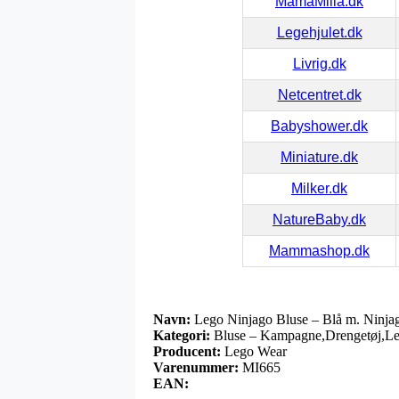
MamaMilla.dk
Legehjulet.dk
Livrig.dk
Netcentret.dk
Babyshower.dk
Miniature.dk
Milker.dk
NatureBaby.dk
Mammashop.dk
Navn:
Lego Ninjago Bluse – Blå m. Ninja
Kategori:
Bluse – Kampagne,Drengetøj,Le
Producent:
Lego Wear
Varenummer:
MI665
EAN: