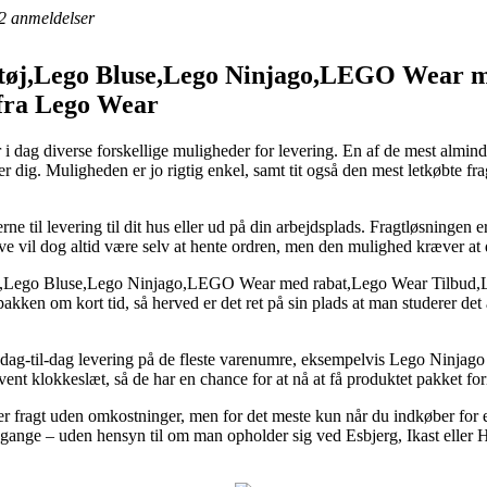
2
anmeldelser
tøj,Lego Bluse,Lego Ninjago,LEGO Wear 
fra Lego Wear
 i dag diverse forskellige muligheder for levering. En af de mest almin
er dig. Muligheden er jo rigtig enkel, samt tit også den mest letkøbte 
rne til levering til dit hus eller ud på din arbejdsplads. Fragtløsningen e
ve vil dog altid være selv at hente ordren, men den mulighed kræver at 
j,Lego Bluse,Lego Ninjago,LEGO Wear med rabat,Lego Wear Tilbud,Le
akken om kort tid, så herved er det ret på sin plads at man studerer det
om dag-til-dag levering på de fleste varenumre, eksempelvis Lego Ninjag
givent klokkeslæt, så de har en chance for at nå at få produktet pakket f
er fragt uden omkostninger, men for det meste kun når du indkøber for
gange – uden hensyn til om man opholder sig ved Esbjerg, Ikast eller Has