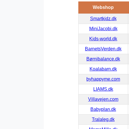
Webshop
Smartkidz.dk
MiniJacobi.dk
Kids-world.dk
BarnetsVerden.dk
Børnibalance.dk
Koalabarn.dk
byhappyme.com
LIAMS.dk
Villavejen.com
Babyplan.dk
Tralaleg.dk