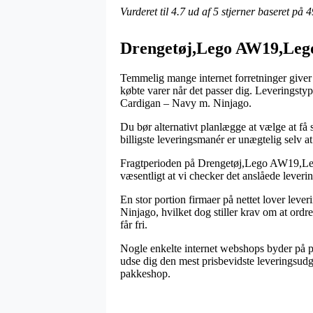
Vurderet til
4.7
ud af 5 stjerner baseret på
4
Drengetøj,Lego AW19,Lego
Temmelig mange internet forretninger giver
købte varer når det passer dig. Leveringsty
Cardigan – Navy m. Ninjago.
Du bør alternativt planlægge at vælge at få s
billigste leveringsmanér er unægtelig selv a
Fragtperioden på Drengetøj,Lego AW19,Lego 
væsentligt at vi checker det anslåede lever
En stor portion firmaer på nettet lover le
Ninjago, hvilket dog stiller krav om at ordr
får fri.
Nogle enkelte internet webshops byder på po
udse dig den mest prisbevidste leveringsudga
pakkeshop.