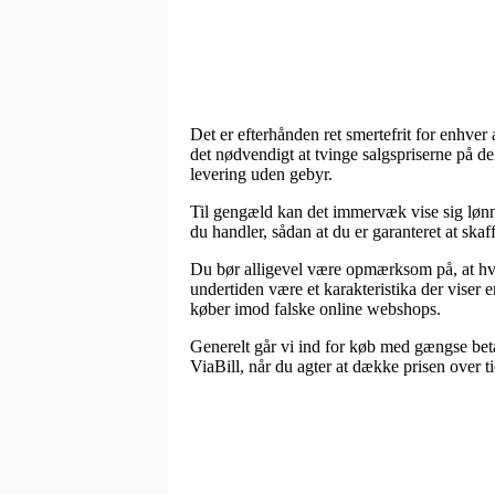
Det er efterhånden ret smertefrit for enhver 
det nødvendigt at tvinge salgspriserne på de
levering uden gebyr.
Til gengæld kan det immervæk vise sig lønne
du handler, sådan at du er garanteret at skaff
Du bør alligevel være opmærksom på, at hvis 
undertiden være et karakteristika der viser e
køber imod falske online webshops.
Generelt går vi ind for køb med gængse bet
ViaBill, når du agter at dække prisen over ti