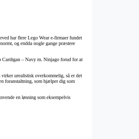
 derved har flere Lego Wear e-firmaer fundet
– enormt, og endda nogle gange præstere
go Cardigan – Navy m. Ninjago forud for at
 virker urealistisk overkommelig, så er det
i en foranstaltning, som hjælper dig som
 anvende en løsning som eksempelvis