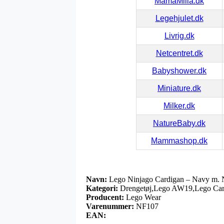
MamaMilla.dk
Legehjulet.dk
Livrig.dk
Netcentret.dk
Babyshower.dk
Miniature.dk
Milker.dk
NatureBaby.dk
Mammashop.dk
Navn:
Lego Ninjago Cardigan – Navy m. 
Kategori:
Drengetøj,Lego AW19,Lego Car
Producent:
Lego Wear
Varenummer:
NF107
EAN: