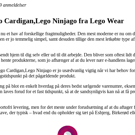
9
anmeldelser
 Cardigan,Lego Ninjago fra Lego Wear
 nu et hav af forskellige fragtmuligheder. Den mest moderne er nu om 
pen er jo temmelig simpel, samt desuden tillige den mest letkøbte type 
endt hjem til dig selv eller ud til dit arbejde. Den bliver som oftest li
t hente produkterne, som jo afhænger af at du lever nær e-handlens lager
Cardigan,Lego Ninjago er jo usædvanlig vigtig når vi har behov for pr
ingstidspunkt på det pågældende produkt.
vering på blot en enkelt hverdag på deres bedst sælgende varenumre, e
en laves forud for et fast tidspunkt, så at de sandsynligvis kan nå at få
rtofri levering, men for det meste under forudsætning af at du aftager 
ve, der typisk – hvad end du opholder sig tæt på Esbjerg, Birkerød eller