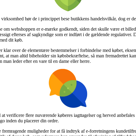
 virksomhed bør de i princippet bese butikkens handelsvilkår, dog er d
 om webshoppen er e-mærke godkendt, siden det skulle være et billede
æssigt efterses af sagkyndige som er indført i de gældende regulativer.
 med dit køb.
 er klar over de elementære bestemmelser i forbindelse med købet, eks
vant, at man altid bibeholder sin købsbekræftelse, så man fremadrettet 
an leder efter en vare til en dame eller herre.
il at verificere flere nuværende køberes iagttagelser og herved anbefales
o inden du placerer din ordre.
remragende muligheder for at få indtryk af e-forretningens kundetilfre