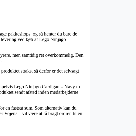
dage pakkeshops, og så henter du bare de
af levering ved køb af Lego Ninjago
dt dyrere, men samtidig ret overkommelig. Den
.
oduktet straks, så derfor er det selvsagt
ksempelvis Lego Ninjago Cardigan – Navy m.
 produktet sendt afsted inden medarbejderne
for en fastsat sum. Som alternativ kan du
 Vojens – vil være at få bragt ordren til en