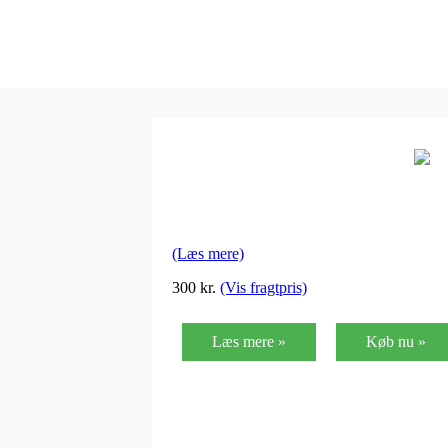
(Læs mere)
300
kr.
(Vis fragtpris)
Læs mere »
Køb nu »