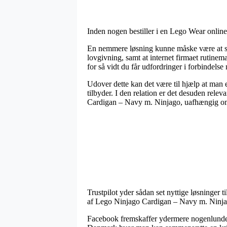
Inden nogen bestiller i en Lego Wear online
En nemmere løsning kunne måske være at se
lovgivning, samt at internet firmaet rutinem
for så vidt du får udfordringer i forbindelse
Udover dette kan det være til hjælp at man
tilbyder. I den relation er det desuden rele
Cardigan – Navy m. Ninjago, uafhængig om m
Trustpilot yder sådan set nyttige løsninger t
af Lego Ninjago Cardigan – Navy m. Ninjag
Facebook fremskaffer ydermere nogenlunde f