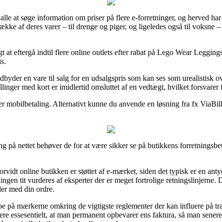
 alle at søge information om priser på flere e-forretninger, og herved 
ække af deres varer – til drenge og piger, og ligeledes også til voksne 
igt at eftergå indtil flere online outlets efter rabat på Lego Wear Leggi
is.
dbyder en vare til salg for en udsalgspris som kan ses som urealistisk 
llinger med kort er imidlertid omsluttet af en vedtægt, hvilket forsvarer
er mobilbetaling. Alternativt kunne du anvende en løsning fra fx ViaBil
ng på nettet behøver de for at være sikker se på butikkens forretningsbe
vidt online butikken er støttet af e-mærket, siden det typisk er en antyd
etningen tit vurderes af eksperter der er meget fortrolige retningslinjerne
der med din ordre.
pe på mærkerne omkring de vigtigste reglementer der kan influere på tra
mere essesentielt, at man permanent opbevarer ens faktura, så man sene