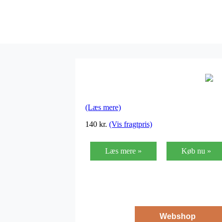
(Læs mere)
140
kr.
(Vis fragtpris)
Læs mere »
Køb nu »
Webshop