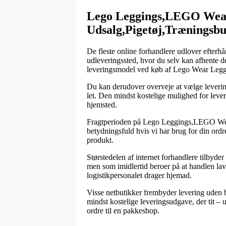
Lego Leggings,LEGO Wear
Udsalg,Pigetøj,Træningsb
De fleste online forhandlere udlover efterhå
udleveringssted, hvor du selv kan afhente de 
leveringsmodel ved køb af Lego Wear Leg
Du kan derudover overveje at vælge levering
let. Den mindst kostelige mulighed for leve
hjemsted.
Fragtperioden på Lego Leggings,LEGO Wear
betydningsfuld hvis vi har brug for din ordr
produkt.
Størstedelen af internet forhandlere tilby
men som imidlertid beroer på at handlen laves
logistikpersonalet drager hjemad.
Visse netbutikker frembyder levering uden be
mindst kostelige leveringsudgave, der tit – 
ordre til en pakkeshop.