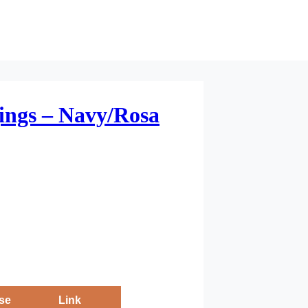
ings – Navy/Rosa
se
Link