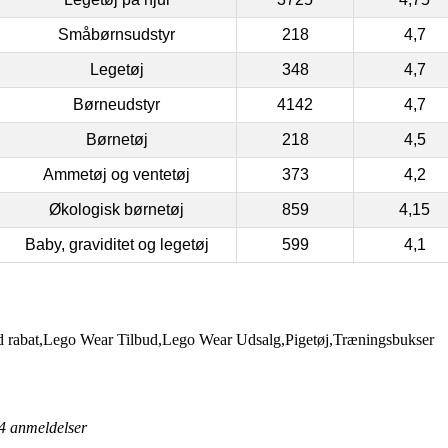
Småbørnsudstyr
218
4,7
Legetøj
348
4,7
Børneudstyr
4142
4,7
Børnetøj
218
4,5
Ammetøj og ventetøj
373
4,2
Økologisk børnetøj
859
4,15
Baby, graviditet og legetøj
599
4,1
abat,Lego Wear Tilbud,Lego Wear Udsalg,Pigetøj,Træningsbukser
4
anmeldelser