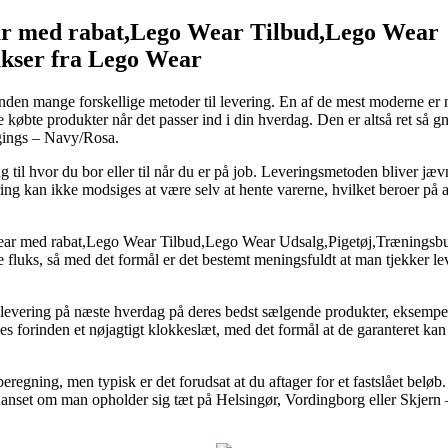
 med rabat,Lego Wear Tilbud,Lego Wear
ukser fra Lego Wear
nden mange forskellige metoder til levering. En af de mest moderne er nu
købte produkter når det passer ind i din hverdag. Den er altså ret så gnid
gings – Navy/Rosa.
 til hvor du bor eller til når du er på job. Leveringsmetoden bliver jæv
ring kan ikke modsiges at være selv at hente varerne, hvilket beroer på 
 med rabat,Lego Wear Tilbud,Lego Wear Udsalg,Pigetøj,Træningsbukse
e fluks, så med det formål er det bestemt meningsfuldt at man tjekker le
der levering på næste hverdag på deres bedst sælgende produkter, ekse
 forinden et nøjagtigt klokkeslæt, med det formål at de garanteret kan nå
regning, men typisk er det forudsat at du aftager for et fastslået belø
uanset om man opholder sig tæt på Helsingør, Vordingborg eller Skjern – 