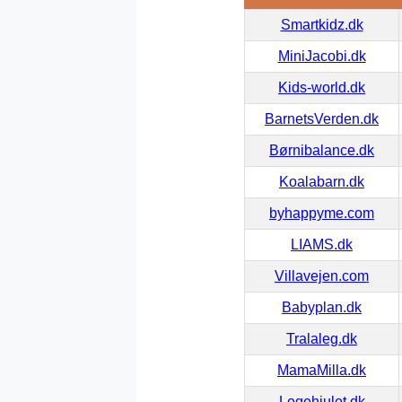
Smartkidz.dk
MiniJacobi.dk
Kids-world.dk
BarnetsVerden.dk
Børnibalance.dk
Koalabarn.dk
byhappyme.com
LIAMS.dk
Villavejen.com
Babyplan.dk
Tralaleg.dk
MamaMilla.dk
Legehjulet.dk