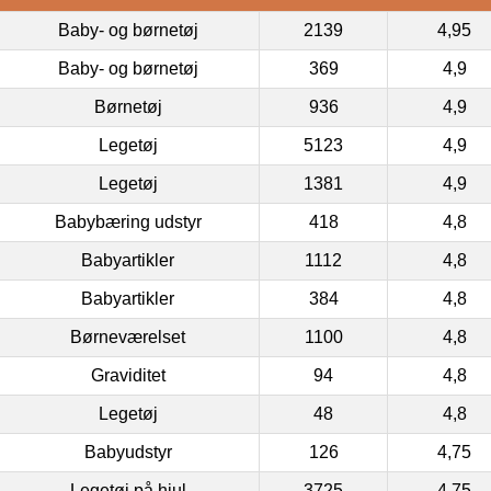
Baby- og børnetøj
2139
4,95
Baby- og børnetøj
369
4,9
Børnetøj
936
4,9
Legetøj
5123
4,9
Legetøj
1381
4,9
Babybæring udstyr
418
4,8
Babyartikler
1112
4,8
Babyartikler
384
4,8
Børneværelset
1100
4,8
Graviditet
94
4,8
Legetøj
48
4,8
Babyudstyr
126
4,75
Legetøj på hjul
3725
4,75