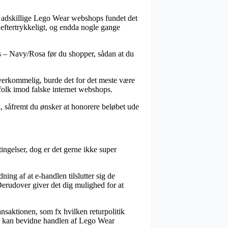
har adskillige Lego Wear webshops fundet det
– eftertrykkeligt, og endda nogle gange
ngs – Navy/Rosa før du shopper, sådan at du
overkommelig, burde det for det meste være
 folk imod falske internet webshops.
l, såfremt du ønsker at honorere beløbet ude
tingelser, dog er det gerne ikke super
ning af at e-handlen tilslutter sig de
. Derudover giver det dig mulighed for at
nsaktionen, som fx hvilken returpolitik
re kan bevidne handlen af Lego Wear