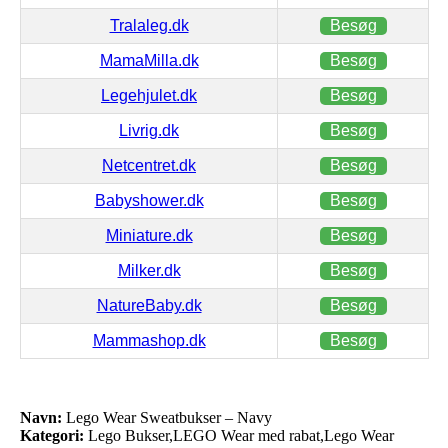
Tralaleg.dk
Besøg
MamaMilla.dk
Besøg
Legehjulet.dk
Besøg
Livrig.dk
Besøg
Netcentret.dk
Besøg
Babyshower.dk
Besøg
Miniature.dk
Besøg
Milker.dk
Besøg
NatureBaby.dk
Besøg
Mammashop.dk
Besøg
Navn:
Lego Wear Sweatbukser – Navy
Kategori:
Lego Bukser,LEGO Wear med rabat,Lego Wear