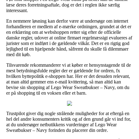
læse deres forretningsaftale, dog er det i reglen ikke særlig
interessant.
En nemmere løsning kan derfor være at undersøge om internet
forhandleren er medlem af e-mærke ordningen, grundet at det er
en erklæring om at webshoppen retter sig efter de officielle
danske regler, udover at online firmaet regelmæssigt evalueres af
jurister som er indført i de gældende vilkår. Det er en rigtig god
lejlighed til en hjælpende hånd, såfremt du skulle få dilemmaer
med dit køb.
Tilsvarende rekommanderer vi at køber er hensynstagende til de
mest betydningsfulde regler der er gældende for ordren, fx
hvilken byttepolitik e-shoppen har. Her er det desuden relevant,
at man altid gemmer ens e-mail kvittering, så man altid kan
bevise sin shopping af Lego Wear Sweatbukser – Navy, om du
er på shopping til en voksen eller et barn.
Trustpilot giver dig nogle strålende muligheder for at eftergå en
hel del andre konsumenters kritik og af den grund går vi ind for,
at du undersøger netbutikkens vurderinger af Lego Wear
Sweatbukser – Navy forinden du placerer din ordre.