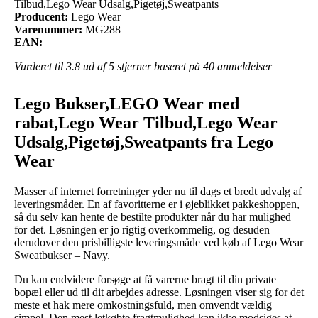
Tilbud,Lego Wear Udsalg,Pigetøj,Sweatpants
Producent:
Lego Wear
Varenummer:
MG288
EAN:
Vurderet til
3.8
ud af 5 stjerner baseret på
40
anmeldelser
Lego Bukser,LEGO Wear med
rabat,Lego Wear Tilbud,Lego Wear
Udsalg,Pigetøj,Sweatpants fra Lego
Wear
Masser af internet forretninger yder nu til dags et bredt udvalg af
leveringsmåder. En af favoritterne er i øjeblikket pakkeshoppen,
så du selv kan hente de bestilte produkter når du har mulighed
for det. Løsningen er jo rigtig overkommelig, og desuden
derudover den prisbilligste leveringsmåde ved køb af Lego Wear
Sweatbukser – Navy.
Du kan endvidere forsøge at få varerne bragt til din private
bopæl eller ud til dit arbejdes adresse. Løsningen viser sig for det
meste et hak mere omkostningsfuld, men omvendt vældig
simpel. Den mest letkøbte fragtmulighed kan ikke modsiges at