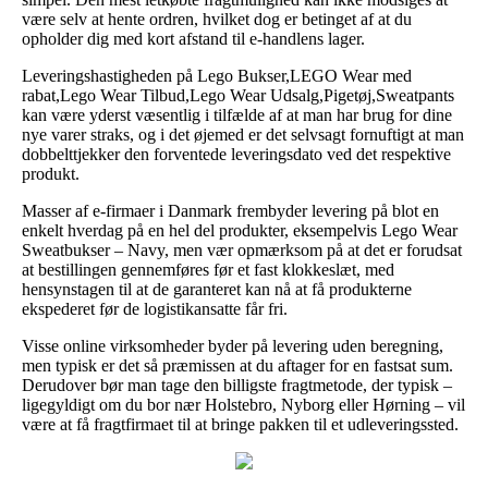
være selv at hente ordren, hvilket dog er betinget af at du
opholder dig med kort afstand til e-handlens lager.
Leveringshastigheden på Lego Bukser,LEGO Wear med
rabat,Lego Wear Tilbud,Lego Wear Udsalg,Pigetøj,Sweatpants
kan være yderst væsentlig i tilfælde af at man har brug for dine
nye varer straks, og i det øjemed er det selvsagt fornuftigt at man
dobbelttjekker den forventede leveringsdato ved det respektive
produkt.
Masser af e-firmaer i Danmark frembyder levering på blot en
enkelt hverdag på en hel del produkter, eksempelvis Lego Wear
Sweatbukser – Navy, men vær opmærksom på at det er forudsat
at bestillingen gennemføres før et fast klokkeslæt, med
hensynstagen til at de garanteret kan nå at få produkterne
ekspederet før de logistikansatte får fri.
Visse online virksomheder byder på levering uden beregning,
men typisk er det så præmissen at du aftager for en fastsat sum.
Derudover bør man tage den billigste fragtmetode, der typisk –
ligegyldigt om du bor nær Holstebro, Nyborg eller Hørning – vil
være at få fragtfirmaet til at bringe pakken til et udleveringssted.