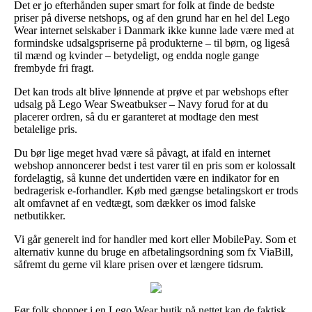
Det er jo efterhånden super smart for folk at finde de bedste
priser på diverse netshops, og af den grund har en hel del Lego
Wear internet selskaber i Danmark ikke kunne lade være med at
formindske udsalgspriserne på produkterne – til børn, og ligeså
til mænd og kvinder – betydeligt, og endda nogle gange
frembyde fri fragt.
Det kan trods alt blive lønnende at prøve et par webshops efter
udsalg på Lego Wear Sweatbukser – Navy forud for at du
placerer ordren, så du er garanteret at modtage den mest
betalelige pris.
Du bør lige meget hvad være så påvagt, at ifald en internet
webshop annoncerer bedst i test varer til en pris som er kolossalt
fordelagtig, så kunne det undertiden være en indikator for en
bedragerisk e-forhandler. Køb med gængse betalingskort er trods
alt omfavnet af en vedtægt, som dækker os imod falske
netbutikker.
Vi går generelt ind for handler med kort eller MobilePay. Som et
alternativ kunne du bruge en afbetalingsordning som fx ViaBill,
såfremt du gerne vil klare prisen over et længere tidsrum.
Før folk shopper i en Lego Wear butik på nettet kan de faktisk