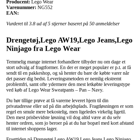
Producent:
Lego Wear
Varenummer:
NG552
EAN:
Vurderet til
3.8
ud af 5 stjerner baseret på
50
anmeldelser
Drengetøj,Lego AW19,Lego Jeans,Lego
Ninjago fra Lego Wear
Temmelig mange internet forhandlere tilbyder nu om dage et
stort udvalg af fragtformer. En der er meget populær er p.t. at få
sendt til en pakkeshop, og så henter du bare de købte varer når
det passer dig bedst. Leveringsmetoden er nemlig ekstremt
problemfri, samt ofte ydermere den mest letkøbte leveringstype
ved køb af Lego Wear Sweatpants – Pan – Navy.
Du bør tillige prøve at få varerne leveret hjem til din
privatadresse eller ud på din arbejdsplads. Fragtløsningen er som
regel en smule mere bekostelig, men ligeledes virkelig ligetil.
Den mest prisbevidste løsning vil dog altid være at du selv
henter ordren, som jo beroer på at du har bopæl med kort afstand
til internet shoppens lager.
Fragttiden på Drengetøj,Lego AW19,Lego Jeans,Lego Ninjago