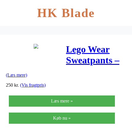
HK Blade
Lego Wear
Sweatpants –
Pan – Navy
(Læs mere)
250
kr.
(Vis fragtpris)
Læs mere »
Køb nu »