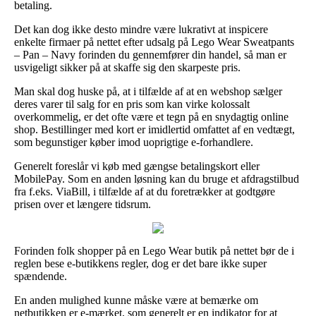
betaling.
Det kan dog ikke desto mindre være lukrativt at inspicere
enkelte firmaer på nettet efter udsalg på Lego Wear Sweatpants
– Pan – Navy forinden du gennemfører din handel, så man er
usvigeligt sikker på at skaffe sig den skarpeste pris.
Man skal dog huske på, at i tilfælde af at en webshop sælger
deres varer til salg for en pris som kan virke kolossalt
overkommelig, er det ofte være et tegn på en snydagtig online
shop. Bestillinger med kort er imidlertid omfattet af en vedtægt,
som begunstiger køber imod uoprigtige e-forhandlere.
Generelt foreslår vi køb med gængse betalingskort eller
MobilePay. Som en anden løsning kan du bruge et afdragstilbud
fra f.eks. ViaBill, i tilfælde af at du foretrækker at godtgøre
prisen over et længere tidsrum.
Forinden folk shopper på en Lego Wear butik på nettet bør de i
reglen bese e-butikkens regler, dog er det bare ikke super
spændende.
En anden mulighed kunne måske være at bemærke om
netbutikken er e-mærket, som generelt er en indikator for at