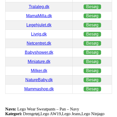
Tralaleg.dk
Besøg
MamaMilla.dk
Besøg
Legehjulet.dk
Besøg
Livrig.dk
Besøg
Netcentret.dk
Besøg
Babyshower.dk
Besøg
Miniature.dk
Besøg
Milker.dk
Besøg
NatureBaby.dk
Besøg
Mammashop.dk
Besøg
Navn:
Lego Wear Sweatpants – Pan – Navy
Kategori:
Drengetøj,Lego AW19,Lego Jeans,Lego Ninjago