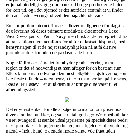
er jo ualmindeligt vigtig om man skal bruge produkterne inden
for kort tid, og i det øjemed er det særdeles centralt at vi finder
den anslåede leveringstid ved den pågældende vare.
En stor portion internet firmaer udlover muligheden for dag-til-
dag levering på deres primære produkter, eksempelvis Lego
Wear Sweatpants – Pan – Navy, men husk at det er regnet ud fra
at transaktionen gennemføres forud for et fastsat tidspunkt, med
hensynstagen til at de højst sandsynligt kan nå at få dit nye
produkt ordnet forinden de pakkeansatte får fri.
Nogle få firmaer på nettet frembyder gratis levering, men i
reglen er det så nødvendigt at man aftager for en bestemt sum.
Ellers kunne man udvælge den mest letkøbte slags levering, som
i de fleste tilfælde – uden hensyn til om man bor tæt på Horsens,
Ikast eller Haslev – er at få dem til at bringe dine varer til et
afhentningssted.
Det er yderst enkelt for alle at søge information om priser hos
diverse online butikker, og så har utallige Lego Wear netbutikker
været tvunget til at sænke udsalgspriserne på specielt deres bedst
i test produkter – til piger og drenge, men ligeledes til kvinder og
mænd – helt i bund, og endda nogle gange yde fragt uden