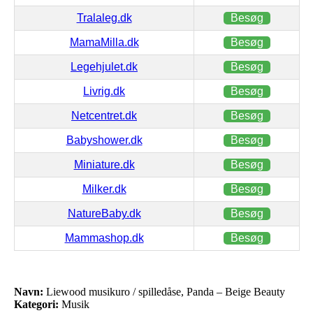
Tralaleg.dk
Besøg
MamaMilla.dk
Besøg
Legehjulet.dk
Besøg
Livrig.dk
Besøg
Netcentret.dk
Besøg
Babyshower.dk
Besøg
Miniature.dk
Besøg
Milker.dk
Besøg
NatureBaby.dk
Besøg
Mammashop.dk
Besøg
Navn:
Liewood musikuro / spilledåse, Panda – Beige Beauty
Kategori:
Musik