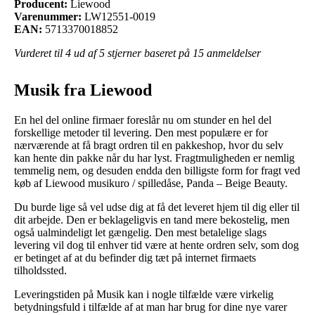
Producent:
Liewood
Varenummer:
LW12551-0019
EAN:
5713370018852
Vurderet til
4
ud af 5 stjerner baseret på
15
anmeldelser
Musik fra Liewood
En hel del online firmaer foreslår nu om stunder en hel del
forskellige metoder til levering. Den mest populære er for
nærværende at få bragt ordren til en pakkeshop, hvor du selv
kan hente din pakke når du har lyst. Fragtmuligheden er nemlig
temmelig nem, og desuden endda den billigste form for fragt ved
køb af Liewood musikuro / spilledåse, Panda – Beige Beauty.
Du burde lige så vel udse dig at få det leveret hjem til dig eller til
dit arbejde. Den er beklageligvis en tand mere bekostelig, men
også ualmindeligt let gængelig. Den mest betalelige slags
levering vil dog til enhver tid være at hente ordren selv, som dog
er betinget af at du befinder dig tæt på internet firmaets
tilholdssted.
Leveringstiden på Musik kan i nogle tilfælde være virkelig
betydningsfuld i tilfælde af at man har brug for dine nye varer