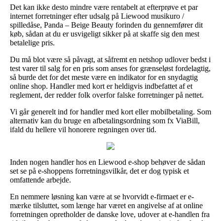
Det kan ikke desto mindre være rentabelt at efterprøve et par
internet forretninger efter udsalg på Liewood musikuro /
spilledåse, Panda – Beige Beauty forinden du gennemfører dit
køb, sådan at du er usvigeligt sikker på at skaffe sig den mest
betalelige pris.
Du må blot være så påvagt, at såfremt en netshop udlover bedst i
test varer til salg for en pris som anses for grænseløst fordelagtig,
så burde det for det meste være en indikator for en snydagtig
online shop. Handler med kort er heldigvis indbefattet af et
reglement, der redder folk overfor falske forretninger på nettet.
Vi går generelt ind for handler med kort eller mobilbetaling. Som
alternativ kan du bruge en afbetalingsordning som fx ViaBill,
ifald du hellere vil honorere regningen over tid.
Inden nogen handler hos en Liewood e-shop behøver de sådan
set se på e-shoppens forretningsvilkår, det er dog typisk et
omfattende arbejde.
En nemmere løsning kan være at se hvorvidt e-firmaet er e-
mærke tilsluttet, som længe har været en angivelse af at online
forretningen opretholder de danske love, udover at e-handlen fra