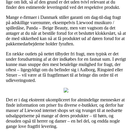
lige om lidt, så af den grund er det uden tvivl relevant at du
finder den estimerede leveringstid ved det respektive produkt.
Mange e-firmaer i Danmark stiller garanti om dag-til-dag fragt
på adskillige varenumre, eksempelvis Liewood musikuro /
spilledåse, Panda – Beige Beauty, men vær vagtsom da det
antager at du når at bestille forud for et besluttet klokkeslæt, så at
de med sikkerhed kan nå at få produktet ud af døren forud for at
pakkemedarbejderne holder fyraften.
En række outlets på nettet tilbyder fri fragt, men typisk er det
under forudsætning af at der indkøbes for en fastsat sum. I øvrigt
kunne man snuppe den mest betalelige mulighed for fragt, der
oftest – ligegyldigt om du befinder sig i Aalborg, Ringsted eller
Struer – vil være at få fragtfirmaet til at bringe din ordre til et
udleveringssted.
Det er i dag ekstremt ukompliceret for almindelige mennesker at
finde information om priser fra diverse e-butikker, og derfor har
masser af Liewood internet shops set sig tvunget til at nedsætte
udsalgspriserne på mange af deres produkter – til børn, og
desuden også til herrer og damer – en hel del, og endda nogle
gange love fragtfri levering.