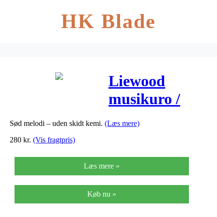
HK Blade
Liewood
musikuro /
spilledåse,
Sød melodi – uden skidt kemi.
(Læs mere)
Panda – Beige
280
kr.
(Vis fragtpris)
Beauty
Læs mere »
Køb nu »