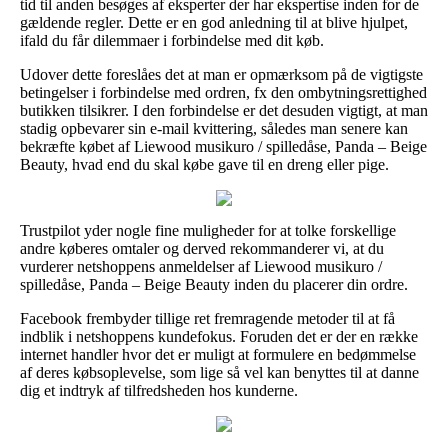
tid til anden besøges af eksperter der har ekspertise inden for de
gældende regler. Dette er en god anledning til at blive hjulpet,
ifald du får dilemmaer i forbindelse med dit køb.
Udover dette foreslåes det at man er opmærksom på de vigtigste
betingelser i forbindelse med ordren, fx den ombytningsrettighed
butikken tilsikrer. I den forbindelse er det desuden vigtigt, at man
stadig opbevarer sin e-mail kvittering, således man senere kan
bekræfte købet af Liewood musikuro / spilledåse, Panda – Beige
Beauty, hvad end du skal købe gave til en dreng eller pige.
Trustpilot yder nogle fine muligheder for at tolke forskellige
andre køberes omtaler og derved rekommanderer vi, at du
vurderer netshoppens anmeldelser af Liewood musikuro /
spilledåse, Panda – Beige Beauty inden du placerer din ordre.
Facebook frembyder tillige ret fremragende metoder til at få
indblik i netshoppens kundefokus. Foruden det er der en række
internet handler hvor det er muligt at formulere en bedømmelse
af deres købsoplevelse, som lige så vel kan benyttes til at danne
dig et indtryk af tilfredsheden hos kunderne.