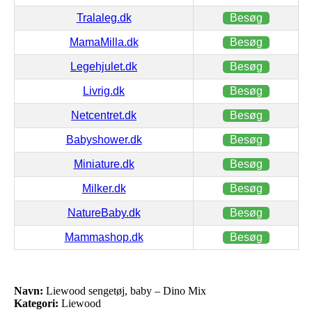
Tralaleg.dk
Besøg
MamaMilla.dk
Besøg
Legehjulet.dk
Besøg
Livrig.dk
Besøg
Netcentret.dk
Besøg
Babyshower.dk
Besøg
Miniature.dk
Besøg
Milker.dk
Besøg
NatureBaby.dk
Besøg
Mammashop.dk
Besøg
Navn:
Liewood sengetøj, baby – Dino Mix
Kategori:
Liewood