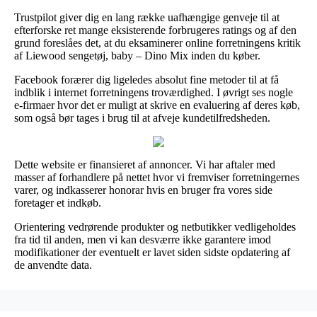
Trustpilot giver dig en lang række uafhængige genveje til at
efterforske ret mange eksisterende forbrugeres ratings og af den
grund foreslåes det, at du eksaminerer online forretningens kritik
af Liewood sengetøj, baby – Dino Mix inden du køber.
Facebook forærer dig ligeledes absolut fine metoder til at få
indblik i internet forretningens troværdighed. I øvrigt ses nogle
e-firmaer hvor det er muligt at skrive en evaluering af deres køb,
som også bør tages i brug til at afveje kundetilfredsheden.
Dette website er finansieret af annoncer. Vi har aftaler med
masser af forhandlere på nettet hvor vi fremviser forretningernes
varer, og indkasserer honorar hvis en bruger fra vores side
foretager et indkøb.
Orientering vedrørende produkter og netbutikker vedligeholdes
fra tid til anden, men vi kan desværre ikke garantere imod
modifikationer der eventuelt er lavet siden sidste opdatering af
de anvendte data.