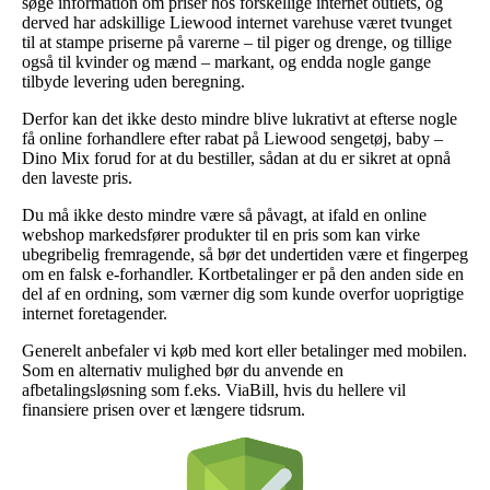
søge information om priser hos forskellige internet outlets, og
derved har adskillige Liewood internet varehuse været tvunget
til at stampe priserne på varerne – til piger og drenge, og tillige
også til kvinder og mænd – markant, og endda nogle gange
tilbyde levering uden beregning.
Derfor kan det ikke desto mindre blive lukrativt at efterse nogle
få online forhandlere efter rabat på Liewood sengetøj, baby –
Dino Mix forud for at du bestiller, sådan at du er sikret at opnå
den laveste pris.
Du må ikke desto mindre være så påvagt, at ifald en online
webshop markedsfører produkter til en pris som kan virke
ubegribelig fremragende, så bør det undertiden være et fingerpeg
om en falsk e-forhandler. Kortbetalinger er på den anden side en
del af en ordning, som værner dig som kunde overfor uoprigtige
internet foretagender.
Generelt anbefaler vi køb med kort eller betalinger med mobilen.
Som en alternativ mulighed bør du anvende en
afbetalingsløsning som f.eks. ViaBill, hvis du hellere vil
finansiere prisen over et længere tidsrum.