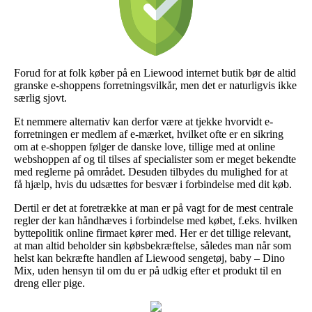
Forud for at folk køber på en Liewood internet butik bør de altid
granske e-shoppens forretningsvilkår, men det er naturligvis ikke
særlig sjovt.
Et nemmere alternativ kan derfor være at tjekke hvorvidt e-
forretningen er medlem af e-mærket, hvilket ofte er en sikring
om at e-shoppen følger de danske love, tillige med at online
webshoppen af og til tilses af specialister som er meget bekendte
med reglerne på området. Desuden tilbydes du mulighed for at
få hjælp, hvis du udsættes for besvær i forbindelse med dit køb.
Dertil er det at foretrække at man er på vagt for de mest centrale
regler der kan håndhæves i forbindelse med købet, f.eks. hvilken
byttepolitik online firmaet kører med. Her er det tillige relevant,
at man altid beholder sin købsbekræftelse, således man når som
helst kan bekræfte handlen af Liewood sengetøj, baby – Dino
Mix, uden hensyn til om du er på udkig efter et produkt til en
dreng eller pige.