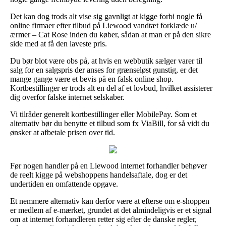
Det kan dog trods alt vise sig gavnligt at kigge forbi nogle få
online firmaer efter tilbud på Liewood vandtæt forklæde u/
ærmer – Cat Rose inden du køber, sådan at man er på den sikre
side med at få den laveste pris.
Du bør blot være obs på, at hvis en webbutik sælger varer til
salg for en salgspris der anses for grænseløst gunstig, er det
mange gange være et bevis på en falsk online shop.
Kortbestillinger er trods alt en del af et lovbud, hvilket assisterer
dig overfor falske internet selskaber.
Vi tilråder generelt kortbestillinger eller MobilePay. Som et
alternativ bør du benytte et tilbud som fx ViaBill, for så vidt du
ønsker at afbetale prisen over tid.
Før nogen handler på en Liewood internet forhandler behøver
de reelt kigge på webshoppens handelsaftale, dog er det
undertiden en omfattende opgave.
Et nemmere alternativ kan derfor være at efterse om e-shoppen
er medlem af e-mærket, grundet at det almindeligvis er et signal
om at internet forhandleren retter sig efter de danske regler,