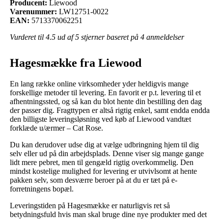
Producent:
Liewood
Varenummer:
LW12751-0022
EAN:
5713370062251
Vurderet til
4.5
ud af 5 stjerner baseret på
4
anmeldelser
Hagesmække fra Liewood
En lang række online virksomheder yder heldigvis mange
forskellige metoder til levering. En favorit er p.t. levering til et
afhentningssted, og så kan du blot hente din bestilling den dag
der passer dig. Fragttypen er altså rigtig enkel, samt endda endda
den billigste leveringsløsning ved køb af Liewood vandtæt
forklæde u/ærmer – Cat Rose.
Du kan derudover udse dig at vælge udbringning hjem til dig
selv eller ud på din arbejdsplads. Denne viser sig mange gange
lidt mere pebret, men til gengæld rigtig overkommelig. Den
mindst kostelige mulighed for levering er utvivlsomt at hente
pakken selv, som desværre beroer på at du er tæt på e-
forretningens bopæl.
Leveringstiden på Hagesmække er naturligvis ret så
betydningsfuld hvis man skal bruge dine nye produkter med det