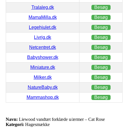
Tralaleg.dk
Besøg
MamaMilla.dk
Besøg
Legehjulet.dk
Besøg
Livrig.dk
Besøg
Netcentret.dk
Besøg
Babyshower.dk
Besøg
Miniature.dk
Besøg
Milker.dk
Besøg
NatureBaby.dk
Besøg
Mammashop.dk
Besøg
Navn:
Liewood vandtæt forklæde u/ærmer – Cat Rose
Kategori:
Hagesmække