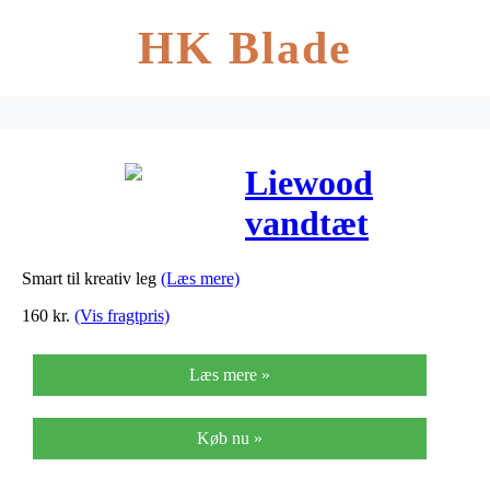
HK Blade
Liewood
vandtæt
forklæde u/
Smart til kreativ leg
(Læs mere)
ærmer – Cat
160
kr.
(Vis fragtpris)
Rose
Læs mere »
Køb nu »