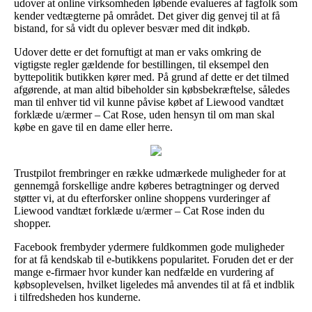
udover at online virksomheden løbende evalueres af fagfolk som
kender vedtægterne på området. Det giver dig genvej til at få
bistand, for så vidt du oplever besvær med dit indkøb.
Udover dette er det fornuftigt at man er vaks omkring de
vigtigste regler gældende for bestillingen, til eksempel den
byttepolitik butikken kører med. På grund af dette er det tilmed
afgørende, at man altid bibeholder sin købsbekræftelse, således
man til enhver tid vil kunne påvise købet af Liewood vandtæt
forklæde u/ærmer – Cat Rose, uden hensyn til om man skal
købe en gave til en dame eller herre.
Trustpilot frembringer en række udmærkede muligheder for at
gennemgå forskellige andre køberes betragtninger og derved
støtter vi, at du efterforsker online shoppens vurderinger af
Liewood vandtæt forklæde u/ærmer – Cat Rose inden du
shopper.
Facebook frembyder ydermere fuldkommen gode muligheder
for at få kendskab til e-butikkens popularitet. Foruden det er der
mange e-firmaer hvor kunder kan nedfælde en vurdering af
købsoplevelsen, hvilket ligeledes må anvendes til at få et indblik
i tilfredsheden hos kunderne.