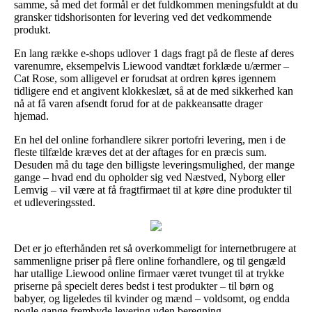
samme, så med det formål er det fuldkommen meningsfuldt at du
gransker tidshorisonten for levering ved det vedkommende
produkt.
En lang række e-shops udlover 1 dags fragt på de fleste af deres
varenumre, eksempelvis Liewood vandtæt forklæde u/ærmer –
Cat Rose, som alligevel er forudsat at ordren køres igennem
tidligere end et angivent klokkeslæt, så at de med sikkerhed kan
nå at få varen afsendt forud for at de pakkeansatte drager
hjemad.
En hel del online forhandlere sikrer portofri levering, men i de
fleste tilfælde kræves det at der aftages for en præcis sum.
Desuden må du tage den billigste leveringsmulighed, der mange
gange – hvad end du opholder sig ved Næstved, Nyborg eller
Lemvig – vil være at få fragtfirmaet til at køre dine produkter til
et udleveringssted.
Det er jo efterhånden ret så overkommeligt for internetbrugere at
sammenligne priser på flere online forhandlere, og til gengæld
har utallige Liewood online firmaer været tvunget til at trykke
priserne på specielt deres bedst i test produkter – til børn og
babyer, og ligeledes til kvinder og mænd – voldsomt, og endda
nogle gange frembyde levering uden beregning.