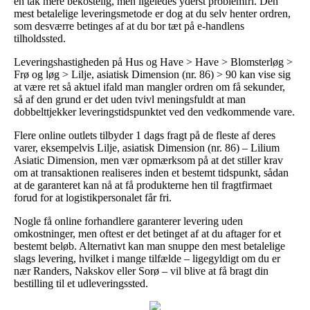
en tak mere bekostelig, men ligeledes yderst problemfri. Den
mest betalelige leveringsmetode er dog at du selv henter ordren,
som desværre betinges af at du bor tæt på e-handlens
tilholdssted.
Leveringshastigheden på Hus og Have > Have > Blomsterløg >
Frø og løg > Lilje, asiatisk Dimension (nr. 86) > 90 kan vise sig
at være ret så aktuel ifald man mangler ordren om få sekunder,
så af den grund er det uden tvivl meningsfuldt at man
dobbelttjekker leveringstidspunktet ved den vedkommende vare.
Flere online outlets tilbyder 1 dags fragt på de fleste af deres
varer, eksempelvis Lilje, asiatisk Dimension (nr. 86) – Lilium
Asiatic Dimension, men vær opmærksom på at det stiller krav
om at transaktionen realiseres inden et bestemt tidspunkt, sådan
at de garanteret kan nå at få produkterne hen til fragtfirmaet
forud for at logistikpersonalet får fri.
Nogle få online forhandlere garanterer levering uden
omkostninger, men oftest er det betinget af at du aftager for et
bestemt beløb. Alternativt kan man snuppe den mest betalelige
slags levering, hvilket i mange tilfælde – ligegyldigt om du er
nær Randers, Nakskov eller Sorø – vil blive at få bragt din
bestilling til et udleveringssted.