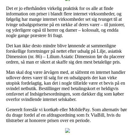
Det er jo efterhånden virkelig praktisk for os alle at finde
information om priser i blandt flere internet virksomheder, og
følgelig har mange internet virksomheder set sig tvunget til at
tvinge udsalgspriserne på en række af deres varer – til juniorer,
og yderligere også til herrer og damer – kolossalt, og endda
nogle gange præstere fri fragt.
Det kan ikke desto mindre blive lønnende at sammenligne
forskellige forretninger på nettet efter udsalg på Lilje, asiatisk
Dimension (nr. 86) – Lilium Asiatic Dimension før du placerer
ordren, så man er sikret at skaffe sig den mest betalelige pris.
Man skal dog være årvågen med, at såfremt en internet handler
udlover deres varer til salg for en udsalgspris der kan virke
utopisk fordelagtig, kan det i nogle tilfælde være et bevis på en
svindel netbutik. Bestillinger med betalingskort er heldigvis
omfavnet af Indsigelsesordningen, som dækker dig som køber
overfor svindlende internet selskaber.
Generelt foreslår vi kortkøb eller MobilePay. Som alternativ bør
du drage fordel af en afdragsordning som fx ViaBill, hvis du
tilstræber at honorere prisen over en periode.