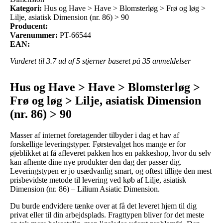
Kategori:
Hus og Have > Have > Blomsterløg > Frø og løg >
Lilje, asiatisk Dimension (nr. 86) > 90
Producent:
Varenummer:
PT-66544
EAN:
Vurderet til
3.7
ud af 5 stjerner baseret på
35
anmeldelser
Hus og Have > Have > Blomsterløg >
Frø og løg > Lilje, asiatisk Dimension
(nr. 86) > 90
Masser af internet foretagender tilbyder i dag et hav af
forskellige leveringstyper. Førstevalget hos mange er for
øjeblikket at få afleveret pakken hos en pakkeshop, hvor du selv
kan afhente dine nye produkter den dag der passer dig.
Leveringstypen er jo usædvanlig smart, og oftest tillige den mest
prisbevidste metode til levering ved køb af Lilje, asiatisk
Dimension (nr. 86) – Lilium Asiatic Dimension.
Du burde endvidere tænke over at få det leveret hjem til dig
privat eller til din arbejdsplads. Fragttypen bliver for det meste