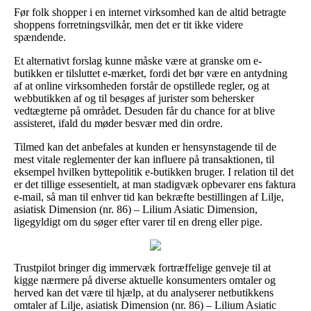
Før folk shopper i en internet virksomhed kan de altid betragte
shoppens forretningsvilkår, men det er tit ikke videre
spændende.
Et alternativt forslag kunne måske være at granske om e-
butikken er tilsluttet e-mærket, fordi det bør være en antydning
af at online virksomheden forstår de opstillede regler, og at
webbutikken af og til besøges af jurister som behersker
vedtægterne på området. Desuden får du chance for at blive
assisteret, ifald du møder besvær med din ordre.
Tilmed kan det anbefales at kunden er hensynstagende til de
mest vitale reglementer der kan influere på transaktionen, til
eksempel hvilken byttepolitik e-butikken bruger. I relation til det
er det tillige essesentielt, at man stadigvæk opbevarer ens faktura
e-mail, så man til enhver tid kan bekræfte bestillingen af Lilje,
asiatisk Dimension (nr. 86) – Lilium Asiatic Dimension,
ligegyldigt om du søger efter varer til en dreng eller pige.
Trustpilot bringer dig immervæk fortræffelige genveje til at
kigge nærmere på diverse aktuelle konsumenters omtaler og
herved kan det være til hjælp, at du analyserer netbutikkens
omtaler af Lilje, asiatisk Dimension (nr. 86) – Lilium Asiatic