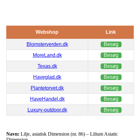
Webshop
Link
Blomsterverden.dk
Besøg
MoreLand.dk
Besøg
Texas.dk
Besøg
Haveglad.dk
Besøg
Plantetorvet.dk
Besøg
HaveHandel.dk
Besøg
Luxury-outdoor.dk
Besøg
Navn:
Lilje, asiatisk Dimension (nr. 86) – Lilium Asiatic
Dimension