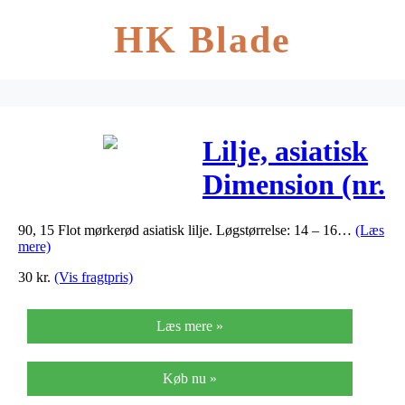
HK Blade
Lilje, asiatisk
Dimension (nr.
86) – Lilium
90, 15 Flot mørkerød asiatisk lilje. Løgstørrelse: 14 – 16…
(Læs
Asiatic
mere)
Dimension
30
kr.
(Vis fragtpris)
Læs mere »
Køb nu »