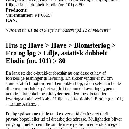
Lilje, asiatisk dobbelt Elodie (nr. 101) > 80
Producent:
Varenummer:
PT-66557
EAN:
Vurderet til
4.1
ud af 5 stjerner baseret på
12
anmeldelser
Hus og Have > Have > Blomsterløg >
Frø og løg > Lilje, asiatisk dobbelt
Elodie (nr. 101) > 80
En lang række e-butikker foreslår nu om dage et hav af
forskellige løsninger til levering. En sikker vinder er nu om
stunder at få bragt ordren til en pakkeshop, så du selv kan hente
dine nye produkter på et valgfrit tidspunkt. Leveringstypen er
nemlig ultra enkel, og ofte ydermere den mest betalelige
leveringsmodel ved køb af Lilje, asiatisk dobbelt Elodie (nr. 101)
– Lilium Asiatic….
Du bør på samme måde tænke over at få det leveret til din
private bopæl eller ud til dit arbejdes adresse. Muligheden bliver
en gang i mellem en lille smule mere pebret, men endda meget