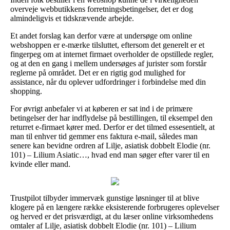
overveje webbutikkens forretningsbetingelser, det er dog
almindeligvis et tidskrævende arbejde.
Et andet forslag kan derfor være at undersøge om online
webshoppen er e-mærke tilsluttet, eftersom det generelt er et
fingerpeg om at internet firmaet overholder de opstillede regler,
og at den en gang i mellem undersøges af jurister som forstår
reglerne på området. Det er en rigtig god mulighed for
assistance, når du oplever udfordringer i forbindelse med din
shopping.
For øvrigt anbefaler vi at køberen er sat ind i de primære
betingelser der har indflydelse på bestillingen, til eksempel den
returret e-firmaet kører med. Derfor er det tilmed essesentielt, at
man til enhver tid gemmer ens faktura e-mail, således man
senere kan bevidne ordren af Lilje, asiatisk dobbelt Elodie (nr.
101) – Lilium Asiatic…, hvad end man søger efter varer til en
kvinde eller mand.
Trustpilot tilbyder immervæk gunstige løsninger til at blive
klogere på en længere række eksisterende forbrugeres oplevelser
og herved er det prisværdigt, at du læser online virksomhedens
omtaler af Lilje, asiatisk dobbelt Elodie (nr. 101) – Lilium