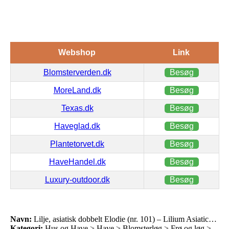
Webshop
Link
Blomsterverden.dk
Besøg
MoreLand.dk
Besøg
Texas.dk
Besøg
Haveglad.dk
Besøg
Plantetorvet.dk
Besøg
HaveHandel.dk
Besøg
Luxury-outdoor.dk
Besøg
Navn:
Lilje, asiatisk dobbelt Elodie (nr. 101) – Lilium Asiatic…
Kategori:
Hus og Have > Have > Blomsterløg > Frø og løg >