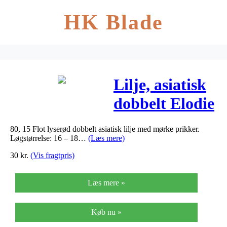
HK Blade
Lilje, asiatisk
dobbelt Elodie
(nr. 101) –
80, 15 Flot lyserød dobbelt asiatisk lilje med mørke prikker.
Lilium
Løgstørrelse: 16 – 18…
(Læs mere)
Asiatic…
30
kr.
(Vis fragtpris)
Læs mere »
Køb nu »