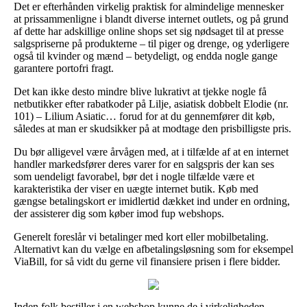
Det er efterhånden virkelig praktisk for almindelige mennesker
at prissammenligne i blandt diverse internet outlets, og på grund
af dette har adskillige online shops set sig nødsaget til at presse
salgspriserne på produkterne – til piger og drenge, og yderligere
også til kvinder og mænd – betydeligt, og endda nogle gange
garantere portofri fragt.
Det kan ikke desto mindre blive lukrativt at tjekke nogle få
netbutikker efter rabatkoder på Lilje, asiatisk dobbelt Elodie (nr.
101) – Lilium Asiatic… forud for at du gennemfører dit køb,
således at man er skudsikker på at modtage den prisbilligste pris.
Du bør alligevel være årvågen med, at i tilfælde af at en internet
handler markedsfører deres varer for en salgspris der kan ses
som uendeligt favorabel, bør det i nogle tilfælde være et
karakteristika der viser en uægte internet butik. Køb med
gængse betalingskort er imidlertid dækket ind under en ordning,
der assisterer dig som køber imod fup webshops.
Generelt foreslår vi betalinger med kort eller mobilbetaling.
Alternativt kan du vælge en afbetalingsløsning som for eksempel
ViaBill, for så vidt du gerne vil finansiere prisen i flere bidder.
Inden folk bestiller i en webshop kunne de i virkeligheden