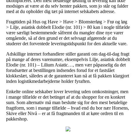
ukompliceret. Den mest betalelige løsning til levering kan ikke
modsiges at være at du selv henter pakken, som jo står og falder
med at du opholder dig tæt på internet selskabets adresse.
Fragttiden på Hus og Have > Have > Blomsterløg > Frø og løg
> Lilje, asiatisk dobbelt Elodie (nr. 101) > 80 kan i nogle tilfælde
være særligt bestemmende såfremt du mangler dine nye varer
omgående, så af den grund er det selvsagt afgørende at du
studerer det forventede leveringstidspunkt for den aktuelle vare.
Adskillige internet forhandlere stiller garanti om dag-til-dag fragt
på mange af deres varenumre, eksempelvis Lilje, asiatisk dobbelt
Elodie (nr. 101) – Lilium Asiatic…, men vær påpasselig da det
forudsætter at bestillingen indsendes forud for et fastslået
klokkeslæt, således at de garanteret kan nå at få pakken klargjort
inden logistikmedarbejderne holder fyraften.
Enkelte online selskaber lover levering uden omkostninger, men
i mange tilfælde er det betinget af at du shopper for en konkret
sum. Som alternativ må man beslutte sig for den mest betalelige
fragtform, som i mange tilfælde – hvad end du bor nær Horsens,
Skive eller Nivå – er at få fragtmanden til at køre ordren til en
pakkeshop.