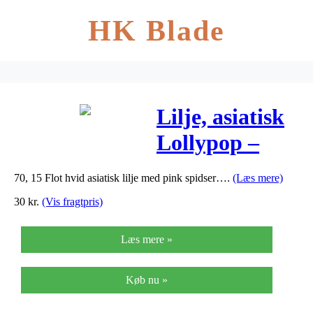
HK Blade
Lilje, asiatisk
Lollypop –
Lilium Asiatic
70, 15 Flot hvid asiatisk lilje med pink spidser….
(Læs mere)
Lollypop
30
kr.
(Vis fragtpris)
Læs mere »
Køb nu »