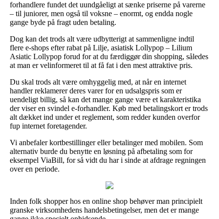
forhandlere fundet det uundgåeligt at sænke priserne på varerne
– til juniorer, men også til voksne – enormt, og endda nogle
gange byde på fragt uden betaling.
Dog kan det trods alt være udbytterigt at sammenligne indtil
flere e-shops efter rabat på Lilje, asiatisk Lollypop – Lilium
Asiatic Lollypop forud for at du færdiggør din shopping, således
at man er velinformeret til at få fat i den mest attraktive pris.
Du skal trods alt være omhyggelig med, at når en internet
handler reklamerer deres varer for en udsalgspris som er
uendeligt billig, så kan det mange gange være et karakteristika
der viser en svindel e-forhandler. Køb med betalingskort er trods
alt dækket ind under et reglement, som redder kunden overfor
fup internet foretagender.
Vi anbefaler kortbestillinger eller betalinger med mobilen. Som
alternativ burde du benytte en løsning på afbetaling som for
eksempel ViaBill, for så vidt du har i sinde at afdrage regningen
over en periode.
Inden folk shopper hos en online shop behøver man principielt
granske virksomhedens handelsbetingelser, men det er mange
gange ikke specielt ophidsende.