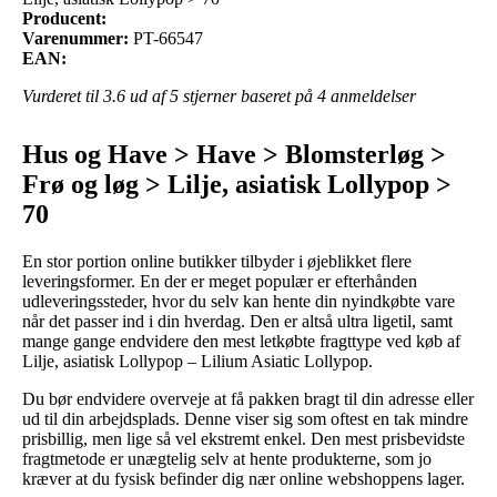
Producent:
Varenummer:
PT-66547
EAN:
Vurderet til
3.6
ud af 5 stjerner baseret på
4
anmeldelser
Hus og Have > Have > Blomsterløg >
Frø og løg > Lilje, asiatisk Lollypop >
70
En stor portion online butikker tilbyder i øjeblikket flere
leveringsformer. En der er meget populær er efterhånden
udleveringssteder, hvor du selv kan hente din nyindkøbte vare
når det passer ind i din hverdag. Den er altså ultra ligetil, samt
mange gange endvidere den mest letkøbte fragttype ved køb af
Lilje, asiatisk Lollypop – Lilium Asiatic Lollypop.
Du bør endvidere overveje at få pakken bragt til din adresse eller
ud til din arbejdsplads. Denne viser sig som oftest en tak mindre
prisbillig, men lige så vel ekstremt enkel. Den mest prisbevidste
fragtmetode er unægtelig selv at hente produkterne, som jo
kræver at du fysisk befinder dig nær online webshoppens lager.