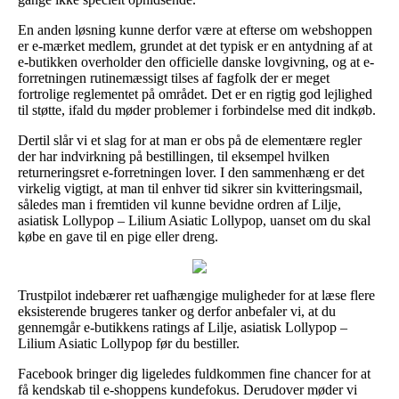
En anden løsning kunne derfor være at efterse om webshoppen
er e-mærket medlem, grundet at det typisk er en antydning af at
e-butikken overholder den officielle danske lovgivning, og at e-
forretningen rutinemæssigt tilses af fagfolk der er meget
fortrolige reglementet på området. Det er en rigtig god lejlighed
til støtte, ifald du møder problemer i forbindelse med dit indkøb.
Dertil slår vi et slag for at man er obs på de elementære regler
der har indvirkning på bestillingen, til eksempel hvilken
returneringsret e-forretningen lover. I den sammenhæng er det
virkelig vigtigt, at man til enhver tid sikrer sin kvitteringsmail,
således man i fremtiden vil kunne bevidne ordren af Lilje,
asiatisk Lollypop – Lilium Asiatic Lollypop, uanset om du skal
købe en gave til en pige eller dreng.
Trustpilot indebærer ret uafhængige muligheder for at læse flere
eksisterende brugeres tanker og derfor anbefaler vi, at du
gennemgår e-butikkens ratings af Lilje, asiatisk Lollypop –
Lilium Asiatic Lollypop før du bestiller.
Facebook bringer dig ligeledes fuldkommen fine chancer for at
få kendskab til e-shoppens kundefokus. Derudover møder vi