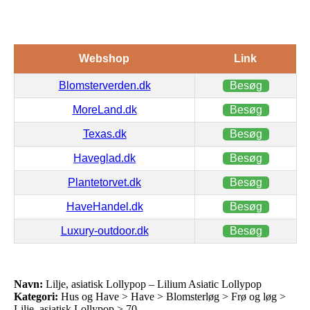
Webshop
Link
Blomsterverden.dk
Besøg
MoreLand.dk
Besøg
Texas.dk
Besøg
Haveglad.dk
Besøg
Plantetorvet.dk
Besøg
HaveHandel.dk
Besøg
Luxury-outdoor.dk
Besøg
Navn:
Lilje, asiatisk Lollypop – Lilium Asiatic Lollypop
Kategori:
Hus og Have > Have > Blomsterløg > Frø og løg >
Lilje, asiatisk Lollypop > 70