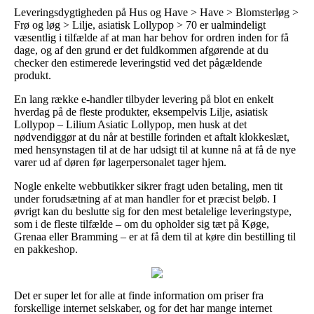
Leveringsdygtigheden på Hus og Have > Have > Blomsterløg >
Frø og løg > Lilje, asiatisk Lollypop > 70 er ualmindeligt
væsentlig i tilfælde af at man har behov for ordren inden for få
dage, og af den grund er det fuldkommen afgørende at du
checker den estimerede leveringstid ved det pågældende
produkt.
En lang række e-handler tilbyder levering på blot en enkelt
hverdag på de fleste produkter, eksempelvis Lilje, asiatisk
Lollypop – Lilium Asiatic Lollypop, men husk at det
nødvendiggør at du når at bestille forinden et aftalt klokkeslæt,
med hensynstagen til at de har udsigt til at kunne nå at få de nye
varer ud af døren før lagerpersonalet tager hjem.
Nogle enkelte webbutikker sikrer fragt uden betaling, men tit
under forudsætning af at man handler for et præcist beløb. I
øvrigt kan du beslutte sig for den mest betalelige leveringstype,
som i de fleste tilfælde – om du opholder sig tæt på Køge,
Grenaa eller Bramming – er at få dem til at køre din bestilling til
en pakkeshop.
Det er super let for alle at finde information om priser fra
forskellige internet selskaber, og for det har mange internet