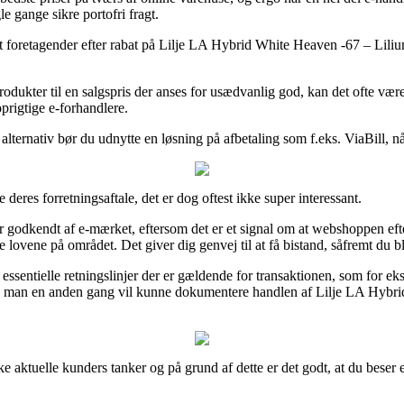
 gange sikre portofri fragt.
ternet foretagender efter rabat på Lilje LA Hybrid White Heaven -67 – Li
odukter til en salgspris der anses for usædvanlig god, kan det ofte væ
prigtige e-forhandlere.
alternativ bør du udnytte en løsning på afbetaling som f.eks. ViaBill, n
 deres forretningsaftale, det er dog oftest ikke super interessant.
r godkendt af e-mærket, eftersom det er et signal om at webshoppen eft
ge lovene på området. Det giver dig genvej til at få bistand, såfremt du 
ssentielle retningslinjer der er gældende for transaktionen, som for eks
ail, så man en anden gang vil kunne dokumentere handlen af Lilje LA 
række aktuelle kunders tanker og på grund af dette er det godt, at du be