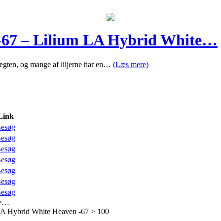
 -67 – Lilium LA Hybrid White…
eslægten, og mange af liljerne har en…
(Læs mere)
Link
esøg
esøg
esøg
esøg
esøg
esøg
esøg
te…
LA Hybrid White Heaven -67 > 100