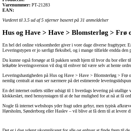
Varenummer:
PT-21283
EAN:
Vurderet til
3.5
ud af 5 stjerner baseret på
31
anmeldelser
Hus og Have > Have > Blomsterløg > Frø o
En hel del online virksomheder giver i vore dage diverse fragttyper. En 
Leveringstypen er jo særligt fleksibel, og i mange tilfælde endda de
Du kunne også forsøge at få pakken sendt hjem til hvor du bor eller t
letkøbte leveringsversion vil dog til enhver tid være selv at hente ord
Leveringshastigheden på Hus og Have > Have > Blomsterløg > Frø og lø
nemlig centralt at man ser nærmere på det estimerede leveringstids
En del internet outlets stiller udsigt til 1 hverdags levering på utall
klokkeslæt, med hensynstagen til at de har mulighed for at nå at få ord
Nogle få internet webshops yder fragt uden gebyr, men typisk afkræver
Hørsholm, Sønderborg eller Haslev – vil blive at få dem til at levere di
Det er i dag yderst ukompliceret for alle og enhver at finde frem til de