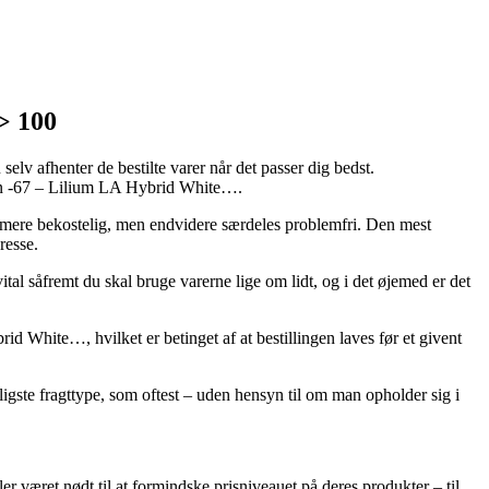
> 100
selv afhenter de bestilte varer når det passer dig bedst.
aven -67 – Lilium LA Hybrid White….
se mere bekostelig, men endvidere særdeles problemfri. Den mest
resse.
 såfremt du skal bruge varerne lige om lidt, og i det øjemed er det
id White…, hvilket er betinget af at bestillingen laves før et givent
igste fragttype, som oftest – uden hensyn til om man opholder sig i
ler været nødt til at formindske prisniveauet på deres produkter – til