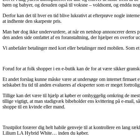
børn og babyer, og desuden også til voksne – voldsomt, og endda nogle
Derfor kan det til hver en tid blive lukrativt at efterprøve nogle in
at indhente den skarpeste pris.
Man bør dog ikke undervurdere, at når en netshop annoncerer deres pr
den anden side omfattet af en foranstaltning, der hjælper en overfor uo
Vi anbefaler betalinger med kort eller betalinger med mobilen. Som et 
Forud for at folk shopper i en e-butik kan de for at være sikker granske
Et andet forslag kunne måske være at undersøge om internet firmaet e
selskabet fra tid til anden evalueres af eksperter som er meget fortroli
Tillige kan det være til hjælp at køber er omhyggelig omkring de mest e
tillige vigtigt, at man stadigvæk bibeholder ens kvittering på e-m
shoppe til en kvinde eller mand.
Trustpilot forærer dig helt habile genveje til at kontrollere en lang 
Lilium LA Hybrid White… inden du køber.