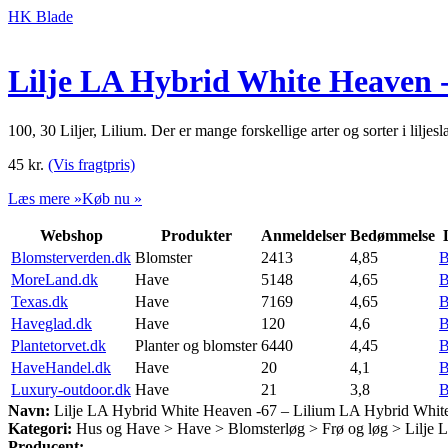
HK Blade
Lilje LA Hybrid White Heaven
100, 30 Liljer, Lilium. Der er mange forskellige arter og sorter i lilj
45
kr.
(Vis fragtpris)
Læs mere »
Køb nu »
Webshop
Produkter
Anmeldelser
Bedømmelse
Blomsterverden.dk
Blomster
2413
4,85
B
MoreLand.dk
Have
5148
4,65
B
Texas.dk
Have
7169
4,65
B
Haveglad.dk
Have
120
4,6
B
Plantetorvet.dk
Planter og blomster
6440
4,45
B
HaveHandel.dk
Have
20
4,1
B
Luxury-outdoor.dk
Have
21
3,8
B
Navn:
Lilje LA Hybrid White Heaven -67 – Lilium LA Hybrid Whi
Kategori:
Hus og Have > Have > Blomsterløg > Frø og løg > Lilje 
Producent: