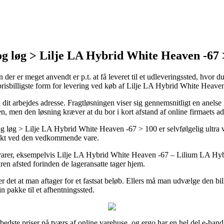
g løg > Lilje LA Hybrid White Heaven -67 
der er meget anvendt er p.t. at få leveret til et udleveringssted, hvor du 
n prisbilligste form for levering ved køb af Lilje LA Hybrid White He
il dit arbejdes adresse. Fragtløsningen viser sig gennemsnitligt en anel
ren, men den løsning kræver at du bor i kort afstand af online firmaets ad
g > Lilje LA Hybrid White Heaven -67 > 100 er selvfølgelig ultra vital
punkt ved den vedkommende vare.
ige varer, eksempelvis Lilje LA Hybrid White Heaven -67 – Lilium LA Hybr
ren afsted forinden de lageransatte tager hjem.
 det at man aftager for et fastsat beløb. Ellers må man udvælge den bill
n pakke til et afhentningssted.
 bedste priser på tværs af online varehuse, og ergo har en hel del e-hand