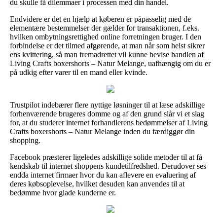
du skulle få dilemmaer i processen med din handel.
Endvidere er det en hjælp at køberen er påpasselig med de
elementære bestemmelser der gælder for transaktionen, f.eks.
hvilken ombytningsrettighed online forretningen bruger. I den
forbindelse er det tilmed afgørende, at man når som helst sikrer
ens kvittering, så man fremadrettet vil kunne bevise handlen af
Living Crafts boxershorts – Natur Melange, uafhængig om du er
på udkig efter varer til en mand eller kvinde.
Trustpilot indebærer flere nyttige løsninger til at læse adskillige
forhenværende brugeres domme og af den grund slår vi et slag
for, at du studerer internet forhandlerens bedømmelser af Living
Crafts boxershorts – Natur Melange inden du færdiggør din
shopping.
Facebook præsterer ligeledes adskillige solide metoder til at få
kendskab til internet shoppens kundetilfredshed. Derudover ses
endda internet firmaer hvor du kan aflevere en evaluering af
deres købsoplevelse, hvilket desuden kan anvendes til at
bedømme hvor glade kunderne er.