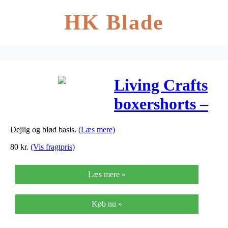
HK Blade
Living Crafts
boxershorts –
Natur
Dejlig og blød basis.
(Læs mere)
Melange
80
kr.
(Vis fragtpris)
Læs mere »
Køb nu »