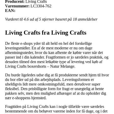
Producent:
Living Crafts
Varenummer:
LC3304-762
EAN:
Vurderet til
4.6
ud af 5 stjerner baseret på
18
anmeldelser
Living Crafts fra Living Crafts
De fleste e-shops yder til alt held en hel del forskellige
leveringsmidler. En af de mest moderne er nu om dage
afhentningssteder, hvor du kan afhente de købte varer når det
passer ind i din kalender. Fragtformen er jo særdeles praktisk, og
desuden tilmed den mest letkøbte type af levering ved køb af
Living Crafts boxershorts – Natur Melange.
Du burde ligeledes udse dig at få produkterne sendt hjem til hvor
du bor eller ud på din arbejdsplads. Leveringsformen er
uheldigvis lidt mere omkostningsfuld, men derudover super
fleksibel. Den prisbilligste form for fragt er unægtelig at hente
pakken selv, men den mulighed afhænger af at du opholder dig
nær e-shoppens hjemsted.
Fragttiden på Living Crafts kan i nogle tilfælde være særdeles
bestemmende om du behøver varerne inden for få dage, og i det