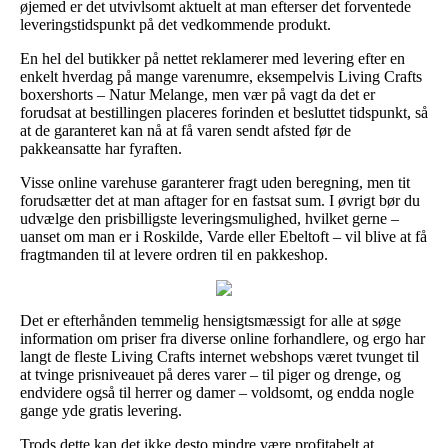
øjemed er det utvivlsomt aktuelt at man efterser det forventede
leveringstidspunkt på det vedkommende produkt.
En hel del butikker på nettet reklamerer med levering efter en
enkelt hverdag på mange varenumre, eksempelvis Living Crafts
boxershorts – Natur Melange, men vær på vagt da det er
forudsat at bestillingen placeres forinden et besluttet tidspunkt, så
at de garanteret kan nå at få varen sendt afsted før de
pakkeansatte har fyraften.
Visse online varehuse garanterer fragt uden beregning, men tit
forudsætter det at man aftager for en fastsat sum. I øvrigt bør du
udvælge den prisbilligste leveringsmulighed, hvilket gerne –
uanset om man er i Roskilde, Varde eller Ebeltoft – vil blive at få
fragtmanden til at levere ordren til en pakkeshop.
Det er efterhånden temmelig hensigtsmæssigt for alle at søge
information om priser fra diverse online forhandlere, og ergo har
langt de fleste Living Crafts internet webshops været tvunget til
at tvinge prisniveauet på deres varer – til piger og drenge, og
endvidere også til herrer og damer – voldsomt, og endda nogle
gange yde gratis levering.
Trods dette kan det ikke desto mindre være profitabelt at