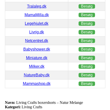
Tralaleg.dk
Besøg
MamaMilla.dk
Besøg
Legehjulet.dk
Besøg
Livrig.dk
Besøg
Netcentret.dk
Besøg
Babyshower.dk
Besøg
Miniature.dk
Besøg
Milker.dk
Besøg
NatureBaby.dk
Besøg
Mammashop.dk
Besøg
Navn:
Living Crafts boxershorts – Natur Melange
Kategori:
Living Crafts