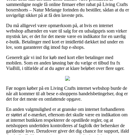
sammenligne nogle få online firmaer efter rabat på Living Crafts
boxershorts – Natur Melange forinden du bestiller, sådan at du er
usvigeligt sikker på at få den laveste pris.
Du må alligevel være opmærksom på, at hvis en internet
webshop afhænder en vare til salg for en udsalgspris som virker
mystisk lav, er det for det meste være en indikator for en uærlig
e-butik. Betalinger med kort er imidlertid dækket ind under en
lov, som garanterer dig imod fup e-shops.
Generelt går vi ind for køb med kort eller betalinger med
mobilen. Som en anden løsning bør du vælge et tilbud fra fx
ViaBill, i tilfælde af at du agter at klare beløbet over flere uger.
Før nogen køber på en Living Crafts internet webshop burde de
når alt kommer til alt bese e-shoppens handelsbetingelser, dog er
det for det meste en omfattende opgave.
En anden valgmulighed er at granske om internet forhandleren
er støttet af e-mærket, eftersom det skulle være en indikation om
at internet butikken respekterer de opstillede regler, og at
netshoppen undertiden kontrolleres af fagfolk der behersker de
gældende love. Derudover giver det dig chance for support, ifald