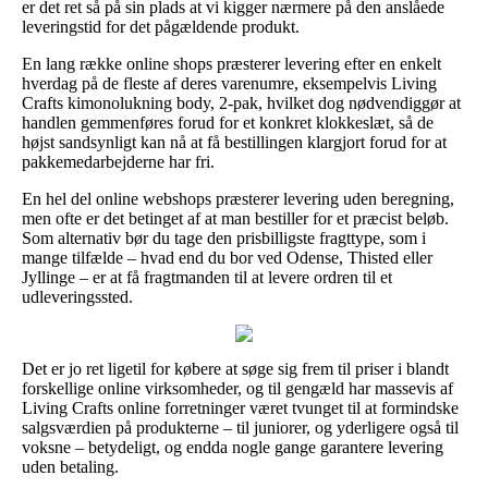
er det ret så på sin plads at vi kigger nærmere på den anslåede
leveringstid for det pågældende produkt.
En lang række online shops præsterer levering efter en enkelt
hverdag på de fleste af deres varenumre, eksempelvis Living
Crafts kimonolukning body, 2-pak, hvilket dog nødvendiggør at
handlen gemmenføres forud for et konkret klokkeslæt, så de
højst sandsynligt kan nå at få bestillingen klargjort forud for at
pakkemedarbejderne har fri.
En hel del online webshops præsterer levering uden beregning,
men ofte er det betinget af at man bestiller for et præcist beløb.
Som alternativ bør du tage den prisbilligste fragttype, som i
mange tilfælde – hvad end du bor ved Odense, Thisted eller
Jyllinge – er at få fragtmanden til at levere ordren til et
udleveringssted.
Det er jo ret ligetil for købere at søge sig frem til priser i blandt
forskellige online virksomheder, og til gengæld har massevis af
Living Crafts online forretninger været tvunget til at formindske
salgsværdien på produkterne – til juniorer, og yderligere også til
voksne – betydeligt, og endda nogle gange garantere levering
uden betaling.