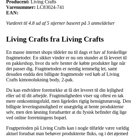
Producent:
Living Crafts
Varenummer:
LC83024-741
EAN:
Vurderet til
4.8
ud af 5 stjerner baseret på
3
anmeldelser
Living Crafts fra Living Crafts
En masse internet shops tildeler nu til dags et hav af forskellige
fragtmetoder. En sikker vinder er nu om stunder at få leveret til
en pakkeshop, hvor du selv henter de købte produkter lige når
det passer dig. Fragtmetoden er nemlig temmelig let, samt
desuden endda den billigste fragtmetode ved køb af Living
Crafts kimonolukning body, 2-pak.
Du kan endvidere foretrække at få det leveret til din lejlighed
eller ud til dit arbejde. Fragtmuligheden viser sig oftest en tak
mere omkostningsfuld, men ligeledes rigtig hensigtsmæssig. Den
billigste leveringsmulighed er unægtelig at hente produkterne
selv, men den løsning forudsætter at du fysisk befinder dig lige
ved online forretningens bopæl.
Fragtperioden på Living Crafts kan i nogle tilfælde være vældig
aktuel forudsat man behøver produkterne fluks, og i det øjemed