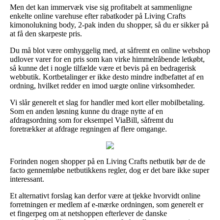
Men det kan immervæk vise sig profitabelt at sammenligne
enkelte online varehuse efter rabatkoder på Living Crafts
kimonolukning body, 2-pak inden du shopper, så du er sikker på
at få den skarpeste pris.
Du må blot være omhyggelig med, at såfremt en online webshop
udlover varer for en pris som kan virke himmelråbende letkøbt,
så kunne det i nogle tilfælde være et bevis på en bedragerisk
webbutik. Kortbetalinger er ikke desto mindre indbefattet af en
ordning, hvilket redder en imod uægte online virksomheder.
Vi slår generelt et slag for handler med kort eller mobilbetaling.
Som en anden løsning kunne du drage nytte af en
afdragsordning som for eksempel ViaBill, såfremt du
foretrækker at afdrage regningen af flere omgange.
Forinden nogen shopper på en Living Crafts netbutik bør de de
facto gennemløbe netbutikkens regler, dog er det bare ikke super
interessant.
Et alternativt forslag kan derfor være at tjekke hvorvidt online
forretningen er medlem af e-mærke ordningen, som generelt er
et fingerpeg om at netshoppen efterlever de danske