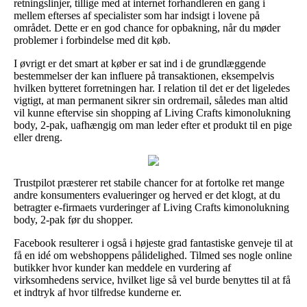
retningslinjer, tillige med at internet forhandleren en gang i
mellem efterses af specialister som har indsigt i lovene på
området. Dette er en god chance for opbakning, når du møder
problemer i forbindelse med dit køb.
I øvrigt er det smart at køber er sat ind i de grundlæggende
bestemmelser der kan influere på transaktionen, eksempelvis
hvilken bytteret forretningen har. I relation til det er det ligeledes
vigtigt, at man permanent sikrer sin ordremail, således man altid
vil kunne eftervise sin shopping af Living Crafts kimonolukning
body, 2-pak, uafhængig om man leder efter et produkt til en pige
eller dreng.
Trustpilot præsterer ret stabile chancer for at fortolke ret mange
andre konsumenters evalueringer og herved er det klogt, at du
betragter e-firmaets vurderinger af Living Crafts kimonolukning
body, 2-pak før du shopper.
Facebook resulterer i også i højeste grad fantastiske genveje til at
få en idé om webshoppens pålidelighed. Tilmed ses nogle online
butikker hvor kunder kan meddele en vurdering af
virksomhedens service, hvilket lige så vel burde benyttes til at få
et indtryk af hvor tilfredse kunderne er.